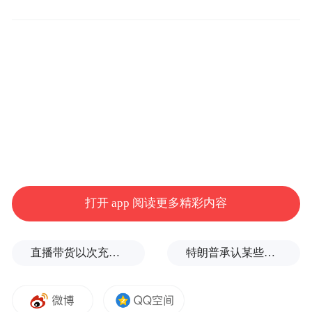
据中国青年报报道，视频拍摄者称这个瞬间
让她很感动，给予了大家力量和温暖。
6月12日晚，极目新闻记者联系上这位被托举
打开 app 阅读更多精彩内容
的轮椅女孩栾女士，她介绍，这是月初在烟
台养马岛音乐节上出现的一幕。音乐节前几
直播带货以次充好、拒不发货，算诈骗吗？
特朗普承认某些弹药供应紧张
天，栾女士的左脚不慎受伤，打了石膏，只
能坐轮椅去观看演出，“当时他们说要把我举
起来，问我行不行，接着就被举起来了。”