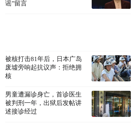
谣”留言
被核打击81年后，日本广岛
废墟旁响起抗议声：拒绝拥
核
男童遭漏诊身亡，首诊医生
被判刑一年，出狱后发帖讲
述接诊经过