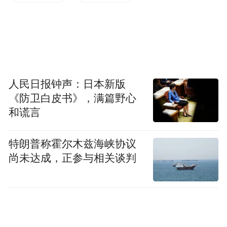
24岁的栾女士告诉极目新闻记者，她大概从3
年前开始看音乐节，坐在轮椅上被举起来真
没想到过，感谢有观众记录下这一时刻。目
前，她受伤的脚还未痊愈，石膏需要继续戴
人民日报钟声：日本新版
着，暂时没法正常行走。
《防卫白皮书》，满篇野心
和谎言
“现场将我托举起来的人，既有我的朋友，也
有不认识的观众。被举起来时，刚开始有些
特朗普称霍尔木兹海峡协议
尚未达成，正参与相关谈判
不稳，心里稍微有点害怕，但后面更多的是
开心和感动，希望我们永远现场见。”栾女士
说。