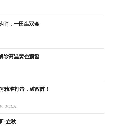
她哨，一田生双金
分解除高温黄色预警
如何精准打击，破敌阵！
07 16:53:02
听·立秋