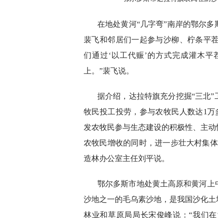
在地处黄河“几字弯”南岸的鄂尔
裴飞和邻居们一起参与沙柳、柠条平茬
们通过‘以工代赈’的方式完成灌木平
上。”裴飞说。
据介绍，达拉特旗充分挖掘“三北
牧民投工投劳，参与农牧民人数达1万多
发农牧民参与生态建设的积极性、主动
农牧民增收的同时，进一步壮大村集体
造林办公室主任刘平说。
鄂尔多斯市地处黄土高原和黄河上
沙地之一的毛乌素沙地，是我国沙化土
林业和草原局局长宋俊峰说：“我们在