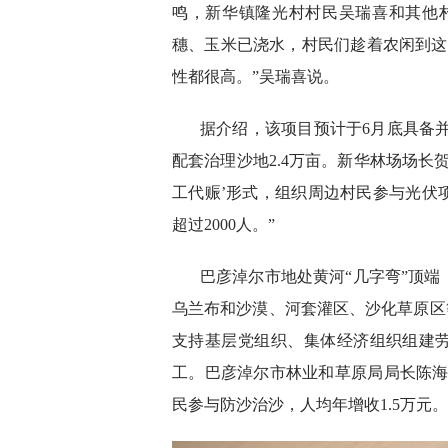
鸣，新华镇隆光村村民吴瑞喜和其他
穗、玉米已浇水，村民们趁着农闲到这
性都很高。”吴瑞喜说。
据介绍，该项目预计于6月底具备并
配套治理沙地2.4万亩。新华林场场长
工代赈’形式，组织周边村民参与光伏
超过2000人。”
巴彦淖尔市地处黄河“几字弯”顶
乌兰布和沙漠、河套灌区、沙化草原区等
支持基层党组织、集体经济组织组建劳
工。巴彦淖尔市林业和草原局局长陈海维
民参与防沙治沙，人均年增收1.5万元。