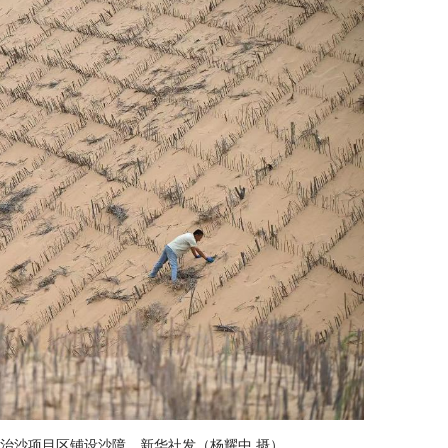
治沙项目区铺设沙障。新华社发（杨耀中 摄）