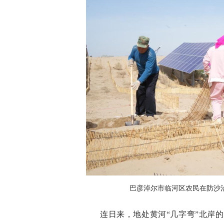
巴彦淖尔市临河区农民在防沙
连日来，地处黄河“几字弯”北岸