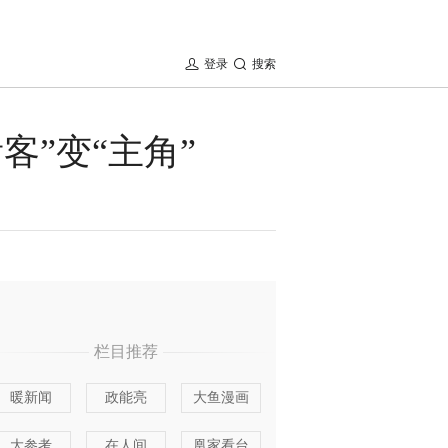
登录
搜索
客”变“主角”
栏目推荐
暖新闻
政能亮
大鱼漫画
大参考
在人间
凰家看台