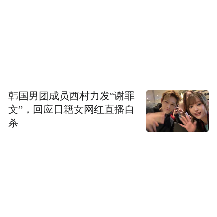
很快作出回应，表示会对当事列车员进行批
评教育，并向乘客致歉。虽然态度极其诚
恳，但部分网民并不买账，因为乘客在怒气
之下也说出了“服务员没资格在餐车吃饭”等
不当言论。不少网友认为“不是谁发视频谁就
有理”。对此，有主流媒体发表评论称“处理
韩国男团成员西村力发“谢罪
矛盾应避免习惯性道歉”。舆情回应看似为了
文”，回应日籍女网红直播自
杀
争分夺秒，实则争夺的是民心所向。不能为
“快”而“快”，又“快”又“准”、直击要害，才是
制胜法宝。