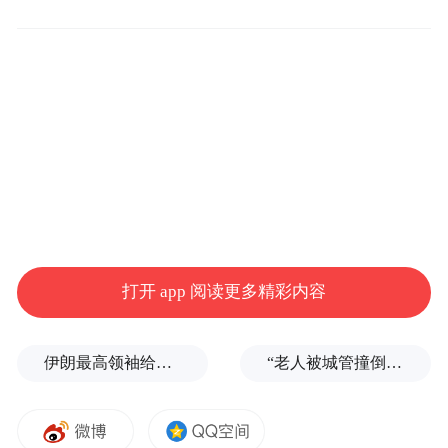
个别地方和单位在应对网络舆情时，习惯于
采取逃避拖延的态度，或忙着“捂盖子”“封消
息”“删帖子”，以免被上级领导“看见”，影响
自己的“乌纱帽”；或心存侥幸，想着舆情可
能很快就会被新热点冲淡，直到舆情沸腾才
被迫作出回应。
此类案例有不少。比如，某地广告牌事件引
发网络上不少讨论，当地政府却上演“拖字
打开 app 阅读更多精彩内容
诀”，导致话题“滚雪球”般发酵，社交平台上
还出现了各种调侃视频、帖文等，网民激愤
伊朗最高领袖给总统下了“最后警告”？
“老人被城管撞倒后离世”案开庭：亲属要求调取执法记录仪被告知没电了
情绪被点燃，不仅激化了矛盾，还掀起了公
众的不满。