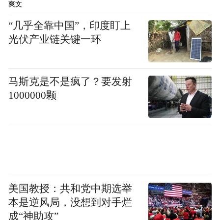
爽文
事情的真相，但一些涉事地方和单位却在此
“几乎全靠中国”，印度盯上
时我行我素，和网民打起了“太极”，或选择
光伏产业链关键一环
性公开内容，避重就轻式回应；或模糊应
对，“不说假话，但也不说真话”，被网友调
侃为“看似什么都说了，又好像什么都没
马斯克是不是疯了？要发射
1000000颗
说”。
比如，某地基层粗暴执法引发全网热议，官
方致歉却是“越描越黑”，不少网友评论称：
“没了？就口头道歉呗，错了不需要惩处
吗……这种道歉不如没有。”之所以出现这种
美国教授：共和党中期选举
局面，并非网友“得理不饶人”，而是有关部
本是逆风局，没想到对手烂
门的回应在网友看来缺乏诚意，仅承认自己
成“神助攻”