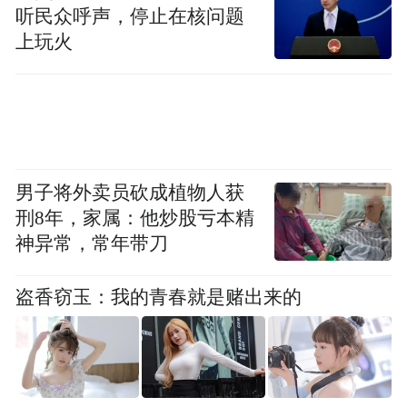
听民众呼声，停止在核问题
上玩火
男子将外卖员砍成植物人获
刑8年，家属：他炒股亏本精
神异常，常年带刀
盗香窃玉：我的青春就是赌出来的
图源：“人民出版社读书会”微信公众号
三、“打太极拳式”应对
当热点舆情发生，网民往往迫切希望“挖”出