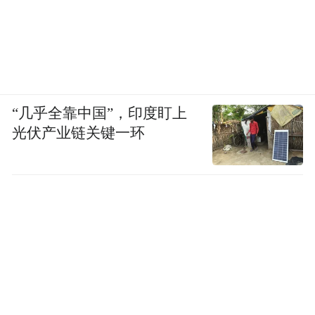
随着移动互联网的蓬勃发展，舆情应对这场
“考试”的考题不断革新，我们既要高度重
视，又要审慎处之；既要“快发声”，又要“发
对声”；既要掌握方法策略，又要把握真诚这
个“必杀技”，坦诚、公开、负责回应舆论关
“几乎全靠中国”，印度盯上
光伏产业链关键一环
切；既要有效应对舆情，更要解决事情。