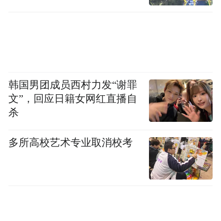
比如，有的急着“盖棺定论”，未经查实就草
率下结论，“舆论反转”后陷入自我“打脸”的
困局，公信力也因此遭到重创；有的寻求行
政手段介入，或试图用“正在调查”“查清后会
韩国男团成员西村力发“谢罪
进一步通报”等言辞蒙混过关，虽然暂时得以
文”，回应日籍女网红直播自
平息，但却容易出现舆情“烂尾”，催生更大
杀
的舆情风暴；有的不问是非便仓促致歉、轻
率承诺、撤职了事，甚至不惜让受害者“二次
多所高校艺术专业取消校考
受伤”。这种做法不仅难以触达问题本质，更
助长了不当行为的气焰。
去年一起乘客怒怼乘务员餐车吃饭而引发争
吵的事件，在网上引起轩然大波。铁路方面