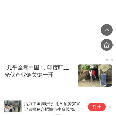
“几乎全靠中国”，印度盯上
光伏产业链关键一环
活力中国调研行|用AI预警灾害
极
打开
记者探秘合肥城市生命线“智慧
堆
大脑”
业