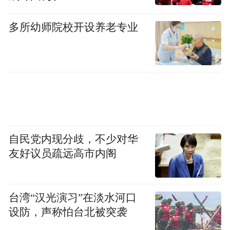
存在“急于求成、方法简单粗暴、服务意识淡
薄、工作偏失”等不那么严重的差错，以此掩
多所幼师院校开设养老专业
盖其行为的真正问题，以致舆情热度持续走
高。
四、“息事宁人式”应对
也有少数地方和单位对待网络舆情“草木皆
兵”“杯弓蛇影”，只要有热点舆情发生，不管
自民党内现分歧，不少对华
发生原因和发展趋势如何，不想着从根本上
友好议员疏远高市内阁
解决实际问题，“天真”地以为只要“快速响
应”就能息事宁人。殊不知，一味追求“快”，
台湾“汉光演习”在淡水河口
而忽略了“准”，简单粗暴对待舆情，反而会
设防，声称怕台北被突袭
弄巧成拙。