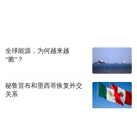
刻意隐瞒事实真相，对网民诉求、社会情绪
视而不见、充耳不闻，只会导致舆情进一步
发酵，把“小事件”拖成“大舆情”。
二、“高冷式”应对
全球能源，为何越来越
舆情回应“翻车”，很多时候与“话术”不当有
“脆”？
关。个别地方和单位在回应网络舆情时姿态
傲慢，缺乏与网民有效沟通。有的甚至认
秘鲁宣布和墨西哥恢复外交
为，“只要我们合法合规，网民也不能把我们
关系
怎么样”。在这种姿态的“支配”下，很容易出
现两种倾向：
一种是把舆情回应当作表功的机会，比如，