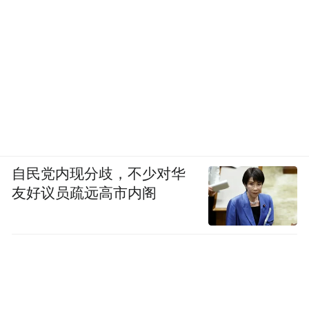
当舆情发生时，一些涉事主体首先想到的不
是回应关切，而是推脱责任，要么过分强调
部门职责、工作“程序”，不从大局着眼、不
办实事、不求实效；要么忙于“切割”，“切
割”不了就索性找下属或临时工“背锅”。这样
的做法看似“聪明”，却会让网民感到涉事主
体不仅做错了事，而且缺乏担当，从而激起
自民党内现分歧，不少对华
更加强烈的反弹。
友好议员疏远高市内阁
“舆论者，造因之无上乘也，一切事业之母
也。”舆情应对“翻车”，不仅容易造成舆论失
焦，而且势必加深负面影响，导致涉事地方
或单位处于“失语失声失信”等被动局面。