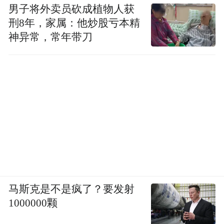
别涉事地方和单位，在事件已成为全网关注
男子将外卖员砍成植物人获
刑8年，家属：他炒股亏本精
焦点时，仍不如实公布权威信息，而是与网
神异常，常年带刀
民玩起了“套路”。
比如2023年的“鼠头鸭脖”事件，最初有关方
面各种反复对比、自证清白，咬定饭菜中的
“异物”不是“鼠头”而是“鸭脖”，后被联合调查
组的调查结果“打脸”。再如，某地一银行员
工实名举报原董事长一事在网上引发热议，
银行未阐明调查核实情况，就作出“举报不属
实”的结论，引发网上舆论炒作，遭到网民质
马斯克是不是疯了？要发射
疑。
1000000颗
对待网络舆情，一味强行辟谣或否认，滥用