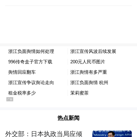
情况通报和信息发布中时常出现“领导很忙
体”，领导指示内容占据绝大多数篇幅，而民
众关切的实质问题则一笔带过。另一种则是
把舆情回应仅仅当作一种“程序”和“动作”，
充满套话、陈词滥调，认为“反正我已经回应
了，理解不了是你的问题”，这种做法极易引
起公众愤慨，从而产生次生舆情。
“真诚永远是必杀技。”舆情应对没有一成不
变的模板，但回应是否真诚，网民心中有一
杆秤。倘若作高冷姿态，对网民可能出现的
情绪反应漠不关心，那么舆情“翻车”也就见
热点新闻
怪不怪了。
外交部：日本执政当局应倾