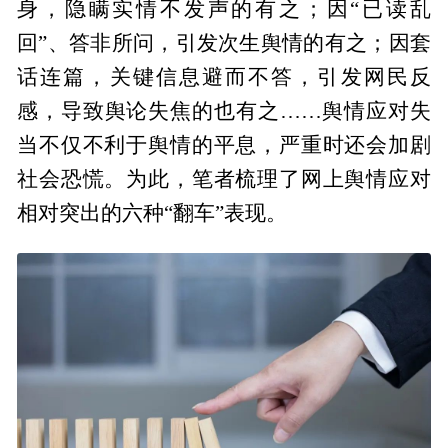
身，隐瞒实情不发声的有之；因“已读乱
回”、答非所问，引发次生舆情的有之；因套
话连篇，关键信息避而不答，引发网民反
感，导致舆论失焦的也有之……舆情应对失
当不仅不利于舆情的平息，严重时还会加剧
社会恐慌。为此，笔者梳理了网上舆情应对
相对突出的六种“翻车”表现。