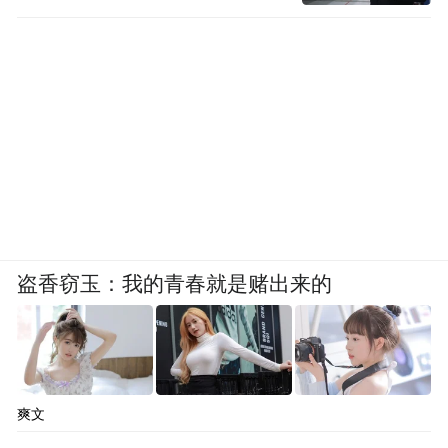
“情况不实”来搪塞公众，结果反使舆情愈演
愈烈，难逃“翻车”的命运，对形象和公信力
造成伤害。
六、“甩锅式”应对
前不久，某地一“市长信箱”在回复网民问题
时出现“文不对题”的情况，当地有关部门很
快发布情况说明，表示是“工作人员出现工作
盗香窃玉：我的青春就是赌出来的
错误”“内部审核把关不严”所致。对此，网友
纷纷发出“背锅”“甩锅”等质疑，有媒体也随
之发表评论称：“工作人员可以依规‘代劳’，
但是市长信箱的功能岂能空心化、偏题化？”
爽文