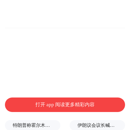
打开 app 阅读更多精彩内容
特朗普称霍尔木兹海峡协议尚未达成，正参与相关谈判
伊朗议会议长喊话：别再作秀了！