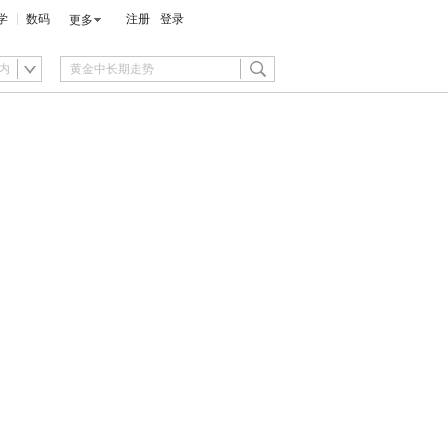
学
数码
注册
登录
更多
内