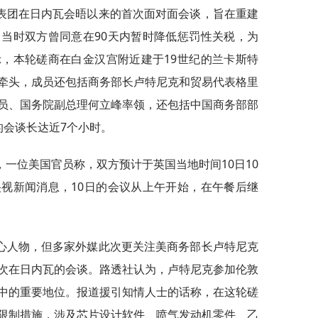
表团在日内瓦会晤以来的首次面对面会谈，旨在重建
当时双方曾同意在90天内暂时降低惩罚性关税，为
，本轮磋商在白金汉宫附近建于19世纪的兰卡斯特
牵头，成员还包括商务部长卢特尼克和贸易代表格里
员、国务院副总理何立峰率领，还包括中国商务部部
的会谈长达近7个小时。
，一位美国官员称，双方预计于英国当地时间10日10
视新闻消息，10日的会议从上午开始，在午餐后继
心人物，但多家外媒此次更关注美商务部长卢特尼克
次在日内瓦的会谈。路透社认为，卢特尼克参加伦敦
中的重要地位。报道援引知情人士的话称，在这轮磋
限制措施，涉及芯片设计软件、喷气发动机零件、乙