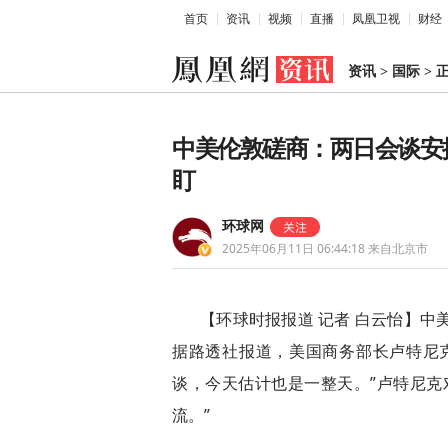
首页
资讯
视频
直播
凤凰卫视
财经
资讯
>
国际
>
中美伦敦磋商：两日会谈安
盯
环球网
2025年06月11日 06:44:18
来自北京市
【环球时报报道 记者 白云怡】中
据路透社报道，美国商务部长卢特尼克
谈，今天估计也是一整天。”卢特尼克
流。”