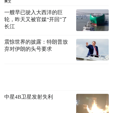
爽文
相，珍品、孤品、名品云集。四川广汉三星
一艘早已驶入大西洋的巨
堆出土的戴金面罩青铜人头像和铜鹰形铃，
轮，昨天又被官媒“开回”了
江西新干大洋洲出土的双面铜人像、兽面纹
长江
青铜胄、蝉纹青铜大刀等一众“明星”文物纷
纷登场，一展纵览殷商超重量级文物“天
震惊世界的披露：特朗普放
团”。
弃对伊朗的头号要求
此外，今年电影《哪吒2》火爆出圈，展览特
别设置了一个惊喜“彩蛋”， 以《哪吒2》所涉
及的道具为线索，展出其文物原型。
中星4B卫星发射失利