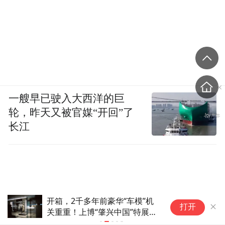
一艘早已驶入大西洋的巨
轮，昨天又被官媒“开回”了
长江
开箱，2千多年前豪华“车模”机
后
打开
关重重！上博“肇兴中国”特展讲
自
述秦大一统之路