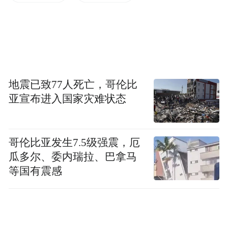
不禁令人联想，多年前的商代人，长什么
样？
商代青铜铸造工艺高速发展，青铜器精美且
丰富多样。此次展览中，两件妇好青铜鸮尊
和两件亚丑钺同框展出。
地震已致77人死亡，哥伦比
亚宣布进入国家灾难状态
鸮尊是妇好墓的随葬器物，共出土了一对两
件，分别藏于国家博物馆和河南博物院。鸮
哥伦比亚发生7.5级强震，厄
尊整体呈站立鸮形(猫头鹰)，双翅并拢、宽尾
瓜多尔、委内瑞拉、巴拿马
下垂，纹饰相当精美。
等国有震感
另外，别忘了看一看堪称文物界“表情包扛把
子”的青铜亚丑钺：双眼圆睁、嘴角微微上