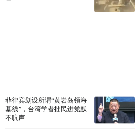
菲律宾划设所谓“黄岩岛领海
基线”，台湾学者批民进党默
不吭声