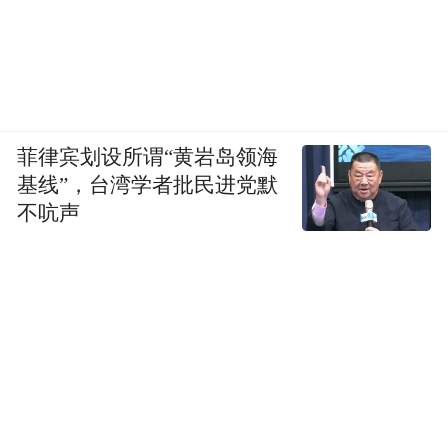
菲律宾划设所谓“黄岩岛领海
基线”，台湾学者批民进党默
不吭声