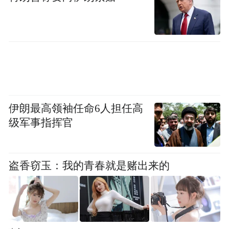
资料图：参观者观赏展出的牛尊(商代)。中新
社记者 田雨昊 摄
不过，去参观时一定要注意下文物展出时
伊朗最高领袖任命6人担任高
间，千万不要跑空。
级军事指挥官
这个“彩蛋”，别错过
盗香窃玉：我的青春就是赌出来的
陶器、青铜器……不得不说，此次展览展品
丰富而又全面。
据介绍，这一次，不少展品是首次进京亮