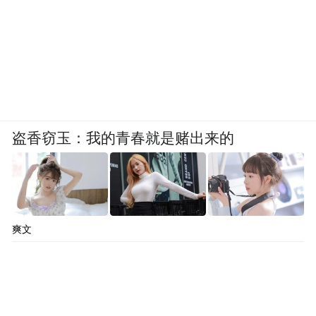
此外，看完了展览，还能欣赏一下文创。据
悉，本次展览特邀多位设计师设计推出极具
特色的“殷商主题”系列文化创意产品，琳琅
满目，有趣又好玩。
在沉浸式体验中触摸殷商文明的脉搏，这个
盗香窃玉：我的青春就是赌出来的
展览，你准备去打卡吗？(完)
“特别声明：以上作品内容(包括在内的视频、图片或音
频)为凤凰网旗下自媒体平台“大风号”用户上传并发
爽文
布，本平台仅提供信息存储空间服务。
Notice: The content above (including the videos,
pictures and audios if any) is uploaded and posted
by the user of Dafeng Hao, which is a social media
platform and merely provides information storage
space services.”