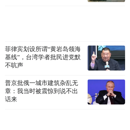
化知识。
首都博物馆研究馆员、策展人高红清曾表
示，出土的觚和爵等礼器以不同组合表达贵
族身份，体现出礼乐制度的发展；借助卜
菲律宾划设所谓“黄岩岛领海
骨，可窥得目前所知中国最早成熟文字系统
基线”，台湾学者批民进党默
不吭声
的模样……展览呈现商代社会的多重面貌，
讲述其对中华文明的深远影响。
普京批俄一城市建筑杂乱无
章：我当时被震惊到说不出
展品之外，科技加持，则让观展氛围更加浓
话来
郁。比如，利用丝线的光影艺术、AI活化历
史人物的“梗文化”，全方位营造商都的空间
意向，让观众仿佛跨越时空身临青铜时代。