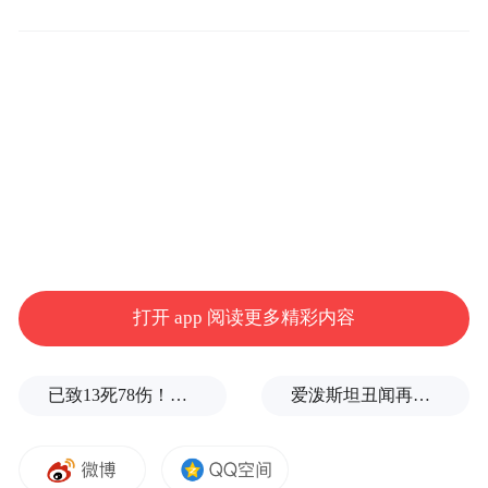
资料图：北京大运河博物馆“看·见殷商”展览
展出的鸮尊。中新社记者 田雨昊 摄
展览内容分为“有册有典”“青铜高峰”“居中衍
大”“式范后世”四个部分，从商王世系入手，
进而展示殷商时期的生产、生活等，最后展
示殷商时期在中华文明起源过程中的历史地
位。
打开 app 阅读更多精彩内容
在精心布置的展厅里，诸多珍贵展品令人惊
叹不已。
已致13死78伤！这是乌方对俄本土发动的最致命袭击之一
爱泼斯坦丑闻再曝新线索！美国顶级艺术学校爆70起性侵黑幕，近50名成年人被指控
比如，造型质朴的陶人。它的个头不大，宽
面平脸，鼻梁很高，眼球微凸，宽口粗颈，