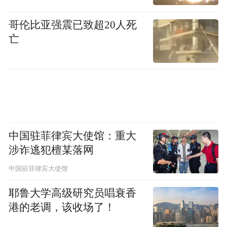
哥伦比亚强震已致超20人死
亡
资料图：北京大运河博物馆“看·见殷商”展览
展出的虎纹钺(左)、青铜锯齿镰形器。 中新
中国驻菲律宾大使馆：重大
社记者 田雨昊 摄
涉诈逃犯檀某落网
中国驻菲律宾大使馆
如何欣赏商代展览？想去参观的人，也不用
担心“看不懂”。据了解，伴随展览将同步推
耶鲁大学高级研究员唱衰香
港的老调，该收场了！
出多位知名学者领衔的线上直播、专家讲座
等观众喜闻乐见的形式，为公众普及殷商文