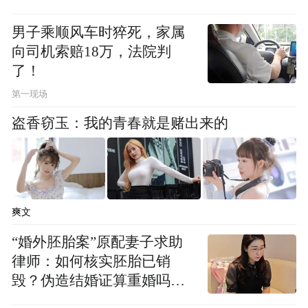
男子乘顺风车时猝死，家属
向司机索赔18万，法院判
了！
第一现场
盗香窃玉：我的青春就是赌出来的
爽文
“婚外胚胎案”原配妻子求助
律师：如何核实胚胎已销
毁？伪造结婚证算重婚吗？
医院的责任边界在哪？