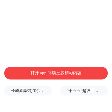
感知徽州的前世今生
体验文旅业态的新意
歙县传承着完整的徽州文化
保存了大量徽派建筑
构筑起“一座没有屋顶的徽文化大地艺术馆”
打开 app 阅读更多精彩内容
长崎原爆馆拟将南京大屠杀改为南京事件，有日本民众现场质疑
“十五五”超级工程来了，这是国家级押宝