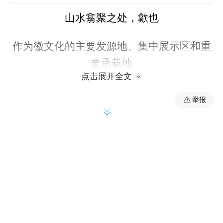
山水翕聚之处，歙也
作为徽文化的主要发源地、集中展示区和重
要承载地
点击展开全文
歙县自古以来就有“文化之乡”“诗画江南”的
举报
美誉
被称为“中国保存最完整四大古城”之一的徽
州古城坐落于歙县
尽显厚重的文化底蕴和鲜活的市井生活
游客漫步其间