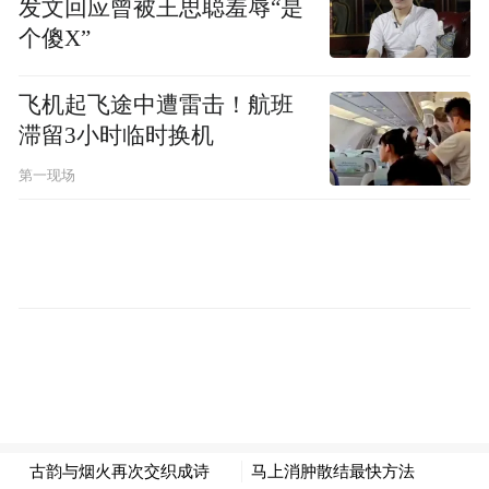
发文回应曾被王思聪羞辱“是
个傻X”
飞机起飞途中遭雷击！航班
滞留3小时临时换机
第一现场
统筹：王楚天
记者：郭晨