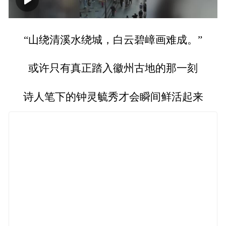
00:00
01:08
“山绕清溪水绕城，白云碧嶂画难成。”
或许只有真正踏入徽州古地的那一刻
诗人笔下的钟灵毓秀才会瞬间鲜活起来