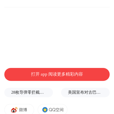
三、这场关税战是美方挑起的。如果美方真
想通过对话谈判解决问题，就应该停止威胁
施压，在平等、尊重、互惠的基础上同中方
对话。中方绝不会接受美方说一套、做一
套，更不会牺牲原则立场、牺牲国际公平正
义去寻求达成任何协议。
打开 app 阅读更多精彩内容
28枚导弹零拦截！基辅防空失灵，西方靠不住了
美国宣布对古巴实施新一轮制裁