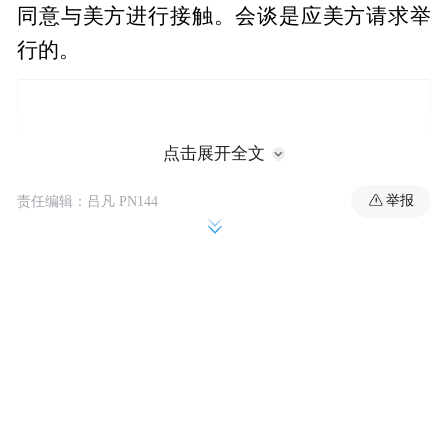
同意与美方进行接触。会谈是应美方请求举
行的。
点击展开全文
举报
责任编辑：吕凡 PN144
二、中方坚决反对美国滥施关税的立场是一
贯的，将坚定维护自身正当权益和国际公平
正义，维护世贸组织规则和多边贸易体制。