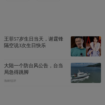
李滉是韩币1000元正面所印人物，他发展传
入朝鲜半岛的朱子理学，并提倡以“敬”治
“心”，希望人们内省修身，从而实现人与
人、自然间的和谐，最终迈向“大同社会”。
这一思想也体现在其教育理念中。在身份等
王菲57岁生日当天，谢霆锋
级制度严格的朝鲜王朝，他以平等与尊重待
隔空说3次生日快乐
人，对弟子与来访者一视同仁，成为后人敬
仰的榜样。
大陆一个防台风公告，台当
局急得跳脚
海峡锐评