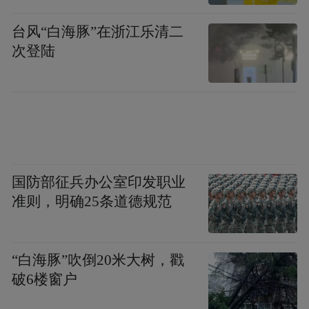
台风“白海豚”在浙江乐清二
次登陆
2018年10月，韩国朱子后裔在福建武夷山诵
读《朱子家训》。张丽君 摄
中新社记者：与韩国其他书院相比，陶山书
院有哪些独特之处？
国防部征兵办公室印发职业
李东宸：
陶山书院不仅是朝鲜王朝唯一一座
准则，明确25条道德规范
落成即获朝廷“赐额”的书院，还有以下独特
之处。
“白海豚”吹倒20米大树，戳
破6楼窗户
首先，陶山书院既包含退溪先生生前的教学
空间，又设有其逝世后的纪念空间，这种生