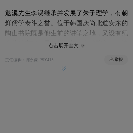
退溪先生李滉继承并发展了朱子理学，有朝
鲜儒学泰斗之誉。位于韩国庆尚北道安东的
陶山书院既是他生前的讲学之地，又设有纪
念他的空间，是朝鲜王朝五大书院之一，被
点击展开全文
称为“韩国精神文化的圣地”。
举报
责任编辑：陈永豪 PSY415
书院至今仍保存完好，不仅见证了韩国儒学
的发展，还在现代社会持续发挥影响。2019
年，它与另外八座保存朝鲜王朝时期儒学私
塾原貌的书院，以“韩国新儒学书院”之名入
选世界文化遗产。陶山书院有何独特之处？
如何传承儒学？又在中韩文化交流中发挥了
怎样的作用？韩国陶山书院别有司李东宸就