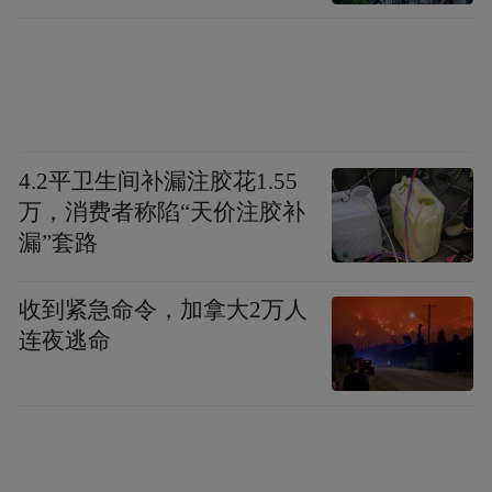
前教育与逝后追思并存的书院在韩国书院体
系中独一无二。
其次，陶山书院是朝鲜王朝500余年间唯一获
国王特许举行科举考试的书院。当时，正祖
4.2平卫生间补漏注胶花1.55
为褒扬退溪先生的学问与德行，鼓励岭南儒
万，消费者称陷“天价注胶补
漏”套路
生士气，特派官吏主办岭南的特别科举“陶山
别科”。
收到紧急命令，加拿大2万人
连夜逃命
此外，陶山书院还与时俱进。2002年，书院
打破“女性禁入”的惯例，在韩国传统书院中
首次允许女性参拜尚德祠(即祠堂)，开风气之
先，获广泛好评。