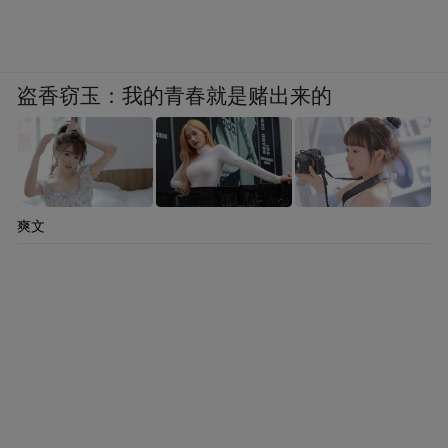
朝鲜王朝时期，陶山书院在社会文化中发挥
了重要作用，不仅传播儒学思想，还推动道
德的个人完善和社会建设。书院强调“修己安
盗香窃玉：我的青春就是赌出来的
人”，注重培养士子的社会责任感。在外来侵
略等动荡时期，书院教育激发了民族的反抗
精神，为抵御外敌贡献力量。
爽文
此外，退溪先生制定的书院院规成为庆尚道
乃至中央地区书院教育的范本，促使庆尚南
北道书院在管理体系上趋于统一，确立了书
院教育的基本标准。
中新社记者：陶山书院如何在现代社会保持
儒学的生命力？