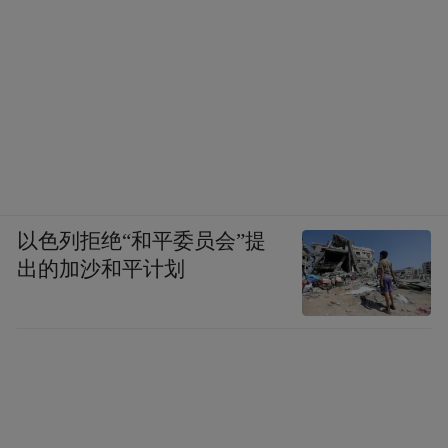
在社会活动方面，陶山书院设有“居敬大学”
组织。“居敬”一词取自《中庸》，意在强调
践行退溪先生的“敬”思想。成员每月定期聚
会，学习退溪学说并参与祭祀。该组织还设
有学习小组，成员主要为国内知名学者，并
组织“再现退溪先生最后归乡之路”等代表性
活动。书院还设立“退溪学术奖”，每三年颁
以色列拒绝“和平委员会”提
出的加沙和平计划
发一次，旨在鼓励儒学研究，推动儒学的传
承与现代化发展。