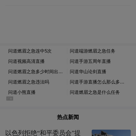
陶山书院内景。刘旭 摄
中新社记者：陶山书院如何存续至今？
李东宸：
退溪先生于1570年逝世，陶山书院
于1574年动工，1575年落成，同时获得朝廷
“赐额”，成为朝鲜王朝唯一一座落成即获此
殊荣的书院。这象征着国家对其教育地位的
热点新闻
高度认可，也体现出当时朝鲜国王对先生的
以色列拒绝“和平委员会”提
深切敬仰。