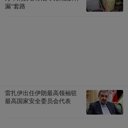
西方文明的冲击下，如何传承儒学精神并探
漏”套路
讨其现代价值显得尤为重要。未来，希望通
过这样的交流，更广泛地传播儒学的精神，
促进人文关怀与道德价值的回归，以平衡个
人主义与物质至上的倾向。也希望中国以儒
学为基础，在现代社会推动道德重建和人文
复兴，不断增强文化影响力。(完)
受访者简介：
雷扎伊出任伊朗最高领袖驻
最高国家安全委员会代表