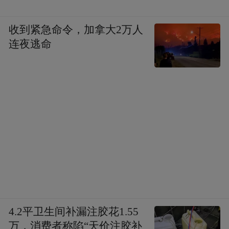
仍传承儒学、保留丰富遗迹，便题写“邹鲁之
乡”并刻碑，寓意孔孟之学广布天下。
收到紧急命令，加拿大2万人
连夜逃命
2023年10月，孔子第79代嫡长孙孔垂长先生
出席韩国儒林活动期间，到访陶山书院。我
本人也于去年9月受邀参加在山东省举办的中
国国际孔子文化节，并参与公祭孔子大典。
近年来，陶山书院与中国的书院交流日益密
切。陶山书院的模型曾送往岳麓书院展出，
南昌大学和白鹿洞书院人员于去年来访，今
年下半年我们也计划前往中国交流。
4.2平卫生间补漏注胶花1.55
在朝鲜王朝，中国被视为精神圣地。当下在
万，消费者称陷“天价注胶补