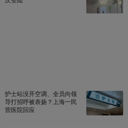
次登陆
传承。
其次，陶山书院于2001年退溪先生诞辰500周
年纪念活动后，利用剩余募捐资金设立士人
文化修炼院，以延续教育功能，培养后辈践
行退溪学说。修炼院主要面向学生，提供礼
仪教育等儒学文化体验活动。20余年来，累
计受教育人数已超120万。
此外，书院今年起推出线上课程并向全球开
放报名，主要教授《论语》和《退溪选
护士站没开空调、全员向领
导打招呼被表扬？上海一民
集》。目前已有23人报名，其中包括俄罗斯
营医院回应
留学生。未来，书院计划进一步拓展该项
目，并组织学员实地参访。