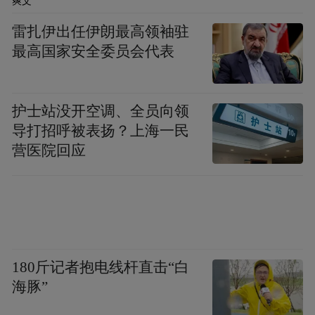
谷被填埋，形成广场，使书院的原有景观发
爽文
生了变化。
雷扎伊出任伊朗最高领袖驻
最高国家安全委员会代表
2019年，陶山书院与其他八座保存朝鲜王朝
时期儒学私塾原貌的书院，以“韩国新儒学书
护士站没开空调、全员向领
院”之名被列入世界文化遗产名录，并存续至
导打招呼被表扬？上海一民
今。
营医院回应
180斤记者抱电线杆直击“白
海豚”