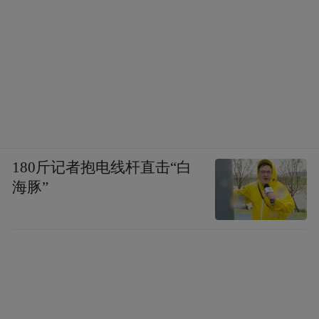
李东宸。刘旭 摄
180斤记者抱电线杆直击“白
李东宸，韩国陶山书院别有司、韩国书院管
海豚”
理中心理事、韩国书院协会事务局长。曾任
韩国安东文化研究会会长。
“特别声明：以上作品内容(包括在内的视频、图片或音
频)为凤凰网旗下自媒体平台“大风号”用户上传并发
布，本平台仅提供信息存储空间服务。
Notice: The content above (including the videos,