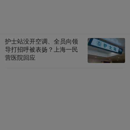
pictures and audios if any) is uploaded and posted
by the user of Dafeng Hao, which is a social media
platform and merely provides information storage
space services.”
护士站没开空调、全员向领
导打招呼被表扬？上海一民
营医院回应