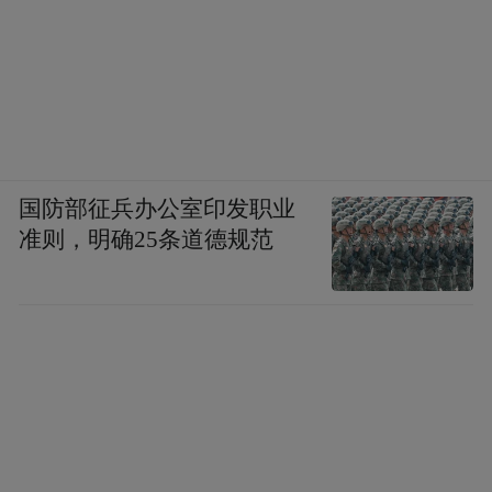
中新社记者：陶山书院与中国书院相比有何
异同？在当时社会，陶山书院扮演了怎样的
角色？
李东宸：
书院是中国传统教育机构，朝鲜王
国防部征兵办公室印发职业
朝当时借鉴了这一体系，并根据自身实际情
准则，明确25条道德规范
况进行调整。
在教学方式上，陶山书院以地方贤士为榜
样，培养本地少年。在教学内容上，书院以
“四书五经”为教学基础，以性理学伦理为核
心展开教育，强调伦理规范的学习与实践，
致力于培养具备道德修养的士子。