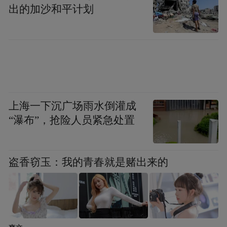
出的加沙和平计划
随着书院在地方广泛设立，其逐渐发展为特
权机构，并成为党争的据点。朝鲜王朝末
期，为清除书院积弊，兴宣大院君于1871年
下达书院撤废令，仅保留47所纪念忠节人
物、符合标准的书院，陶山书院因此得以保
上海一下沉广场雨水倒灌成
留。
“瀑布”，抢险人员紧急处置
20世纪70年代，韩国政府对陶山书院进行了
修缮。1970年建成的“玉振阁”取名自《孟子·
盗香窃玉：我的青春就是赌出来的
万章下》“集大成也者，金声而玉振之也”，
主要用于展示退溪先生的思想和其生前遗
物。1976年安东大坝建成后，书院前方的山