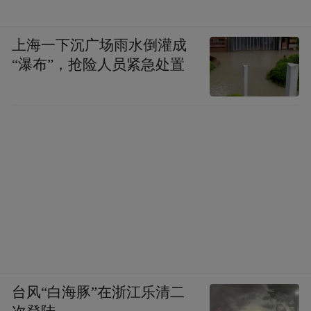
李东宸：
目前，韩国多数书院已失去教育功
上海一下沉广场雨水倒灌成
“瀑布”，抢险人员紧急处置
能，仅保留祭祀功能，部分书院连祭祀等文
化活动也难以维持。为探索儒学传承的新路
径，陶山书院从制度建设、教育推广、社会
活动等方面持续发力，努力保持儒学的生命
力。
首先，陶山书院实行“有司”制度。“有司”指
负责书院事务的人员，“都有司”统筹书院运
作，“别有司”负责行政和财务工作，“斋有
司”负责教育和祭祀事务。这些“有司”持续学
台风“白海豚”在浙江乐清二
习和交流，以保证书院的稳定发展和儒学的