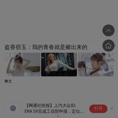
盗香窃玉：我的青春就是赌出来的
爽文
【网通社快报】上汽大众ID.
国家药监局
打开
ERA 5X完成工信部申报，定位
“超能纯电SUV”