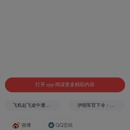
此接受中新社“东西问”专访。
现将访谈实录摘要如下：
中新社记者：陶山书院的建成有何历史背
景？它与退溪先生李滉有着怎样的关系？
李东宸：
陶山书院主要由陶山书堂和后期扩
建的书院部分组成。陶山书堂建于1561年，
打开 app 阅读更多精彩内容
是退溪先生李滉辞官归乡后，为研究学问、
培养后生而设计的居所兼讲学之地。先生逝
飞机起飞途中遭雷击！航班滞留3小时临时换机
伊朗军官下令：如果美军踏上我国领土，就砍掉他们脚！
世后，人们在书堂后方扩建书院，增设祠堂
等建筑，以褒扬和追思其学问与德行。