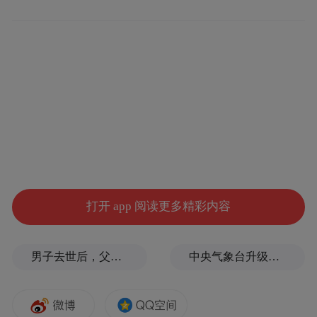
余世存所说的“没读过张家界”，内含一种我
们熟悉的文化视角。遍布中国的文化名山之
所以名传天下，在于其厚重的历史文化积
淀，得益于历代帝王将相、才子佳人、高僧
仙道曾经留下的印记。但1979年之前的张家
界，藏在武陵山区的“深闺”里，空有绝版山
水而不为外界所知。因此，它的旅游故事，
只能先从自然遗产开始讲。从文化中心论的
立场看，它的文化，不在正统叙事范围内，
打开 app 阅读更多精彩内容
需要从头书写，重新建构。但是，并不代表
它没有文化，因为活泼泼的文化，从来不是
男子去世后，父母要求对孙子进行亲子鉴定，儿媳拒绝
中央气象台升级发布台风红色预警
博物馆里的文物遗存。
作为世界自然遗产地的张家界，是“旅游立