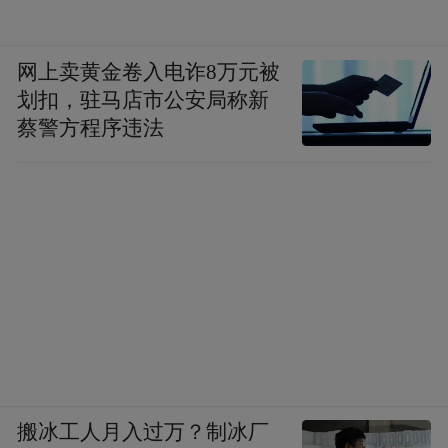
据生成《茶气行走报告》。这便是将养生概
念从“功能服务”到“环境疗愈”的实践。
网上卖黄金卷入电诈8万元被
划扣，驻马店市公安局称新
将无形的文化具象化为产品，“带走张家界的
蔡警方程序违法
气息”，是第一次来到张家界的罗子杰愿意探
索的“文化登场”方法论。作为“传统香品制作
技艺”非物质文化遗产代表性传承人，罗子杰
是中国传统文化促进会香文化专业委员会主
任、太月香学体系创始人，当他听闻张家界
大峡谷有700多种药用植物后非常兴奋，当即
想到了如何将张家界无形的气息有形化、具
象化。“香药同源，这都是制作香料的宝库。
我们可通过制香，将张家界的气息变为具象
搬冰工人月入过万？制冰厂