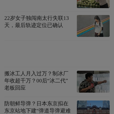
22岁女子独闯南太行失联13
天，最后轨迹定位已确认
搬冰工人月入过万？制冰厂
年收超千万？00后“冰二代”
老板回应
自带野性和隐逸气质的张家界。周怀松（湖南省
摄影家协会会员，湖南旅游协会摄影分会会员）供
防朝鲜导弹？日本东京拟在
图。
东京站地下建“弹道导弹避难