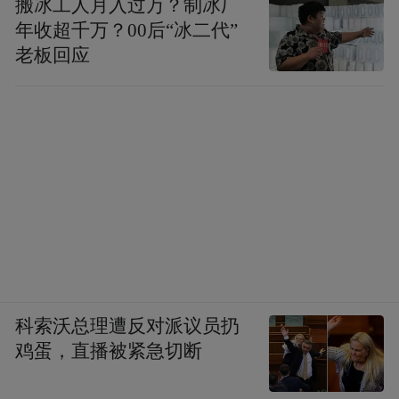
搬冰工人月入过万？制冰厂
年收超千万？00后“冰二代”
老板回应
“华人国学大典乙巳春集”活动现场，知名主持人蔡
紫对话文旅专家孙若风、罗晴秋、香文化专家罗子
杰以及韩国驻华大使馆文化新闻官郑永均。
从多年文旅融合发展的观察视角，孙若风提
出应坚持“三化合一”的路径，即生态化、文
旅化、数字化，把当地的自然风光、风土人
情和新技术呈现结合在一起。“一是生态筑
科索沃总理遭反对派议员扔
基，保持世界遗产原真性，二是文化赋值，
鸡蛋，直播被紧急切断
如《天门狐仙》所表现出来的在地文化的深
入挖掘；三是科技赋能，像这次诗词盲盒活