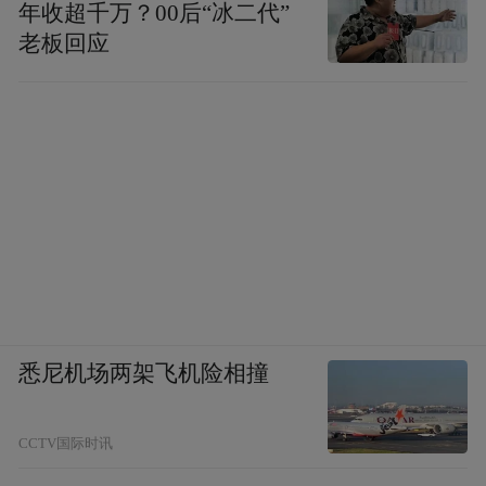
化的产品，让游客带回去，化为一股涤荡心
年收超千万？00后“冰二代”
老板回应
灵的清风，让全世界的人能感受到这片土地
的气息。”
将早已远去的传统文化资源，能否通过科技
手段活化为时尚游戏？余世存提出了一个大
胆的创意：用AI将徐霞客复活，假设他来到
张家界，他会走哪条路？他还会说“五岳归来
不看山，黄山归来不看岳”吗？
从单纯“打卡”到全身心体验的“入戏”，罗晴
悉尼机场两架飞机险相撞
秋经常呼吁，文旅项目最好“只提供场景，不
提供答案”。他说，这一原则的底层逻辑是，
CCTV国际时讯
“游客的自我发现比官方的标准答案更有价