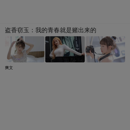
等内容更自然、更丝滑地融入旅游场景中
呢？
罗晴秋认为，文化融入旅游场景的“丝滑”法
盗香窃玉：我的青春就是赌出来的
则，在于引导与留白间寻找平衡。高明的文
化场景设计如同下围棋——景区落下的“场景
棋子”看似松散，实则通过气脉相连，形成隐
形边界。通过场景设计、隐性引导等方式，
爽文
将文学从“文本展示”转换为“创作激活”。比
如，可以引导游客对张家界三千奇峰命名，
激发所有人的想象空间。他还以武夷山茶田
铺设“赤足步道”为例，不同区域的土壤温
度、颗粒度经科学调配，对应足底穴位刺
激，在步道尽头提供AI脉诊仪，分析步行数