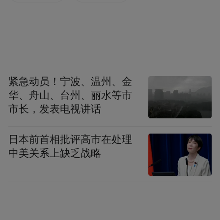
市”的典型。自开放旅游以来，张家界吸引中
外观光客前来打卡，最大的卖点来自于其“三
千奇峰、八百秀水”的绝版山水，而在地文化
的故事如何讲出“国际范”，既取决于内容供
给方对文化本身的理解，也取决于文化资源
紧急动员！宁波、温州、金
挖掘整理、整合拓展和创造转化的能力建
华、舟山、台州、丽水等市
市长，发表电视讲话
设，对于自然禀赋型的旅游目的地来说，破
局难，出圈更难。
日本前首相批评高市在处理
中美关系上缺乏战略
传统的文化叙事往往会局限在场者思维。一
方面，张家界建市时间不长，这片行政区域
此前从未进入过历代正史的高光区；另一方
面，同属于武陵文化带，这里的土家族等少