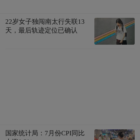
Notice: The content above (including the videos,
pictures and audios if any) is uploaded and posted
by the user of Dafeng Hao, which is a social media
22岁女子独闯南太行失联13
platform and merely provides information storage
天，最后轨迹定位已确认
space services.”
国家统计局：7月份CPI同比