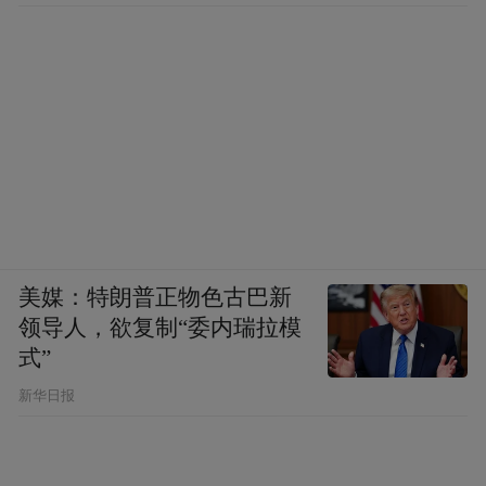
动，借助AI技术，帮助游客生成个性化的诗
旅体验。”
同样体现“三化合一”路径的，还有张家界大
峡谷景区十年磨一剑所建造的玻璃桥奇观。
该桥的设计理念源自老子的“大象无形”美学
思想，融入自然；在科技创新方面，该桥建
造过程有多达5名院士参与，创下十项世界之
美媒：特朗普正物色古巴新
最；在文化的挖掘上，该桥提供场景，让游
领导人，欲复制“委内瑞拉模
客感悟桥的“沟通”之道。面向未来，敢于创
式”
新，大峡谷玻璃桥的横空出世，正是张家界
新华日报
“创造未来世界的文化遗产”的生动体现。
在这种创新性理念引领下，张家界大峡谷景