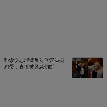
值。作为目的地，最高明的做法是放弃带节
奏，而是让旅游者自己得出结论。”
旅游，要让文化被看见。旅游，要成为文化
探索之旅。AI时代的文旅创新才刚刚开篇，
AI究竟能助力到何种程度，尚有待时间检
验。而文化如何丝滑登场，无论前AI时代还
是AI时代，一切才刚刚开始，能否形成系统
科索沃总理遭反对派议员扔
的“方法论”，路上的事情，还是交给市场
鸡蛋，直播被紧急切断
吧。（撰文/甘敏求）