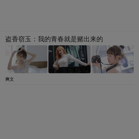
比如这次“AI峡客吟——2025诗歌盲盒共创大
赛”，就是一次不断生成、主客共创的文化大
餐。张家界提供绝美的山水场景，AI为拙于
写诗的游客提供文学技能，共同激发游客的
盗香窃玉：我的青春就是赌出来的
诗情与创作欲望。罗晴秋认为，张家界可以
将名人诗词题刻的“文化缺位”转化为“自由创
作”的先天优势，“未来的世界遗产，或许正
是一座由每个人共同书写的、永不完稿的山
爽文
水诗卷。”
这个观点，得到孙若风的认同。他以“AI峡客
吟”活动为例，认为新技术手段为景区的文化
创新提供了巨大的想象空间。“AI增强了旅游
的便利性，提升了体验性，还增强了互动