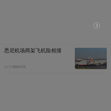
区与凤凰网合作举办系列活动“AI峡客吟——
2025诗歌盲盒共创大赛”和“华人国学大典乙
巳春集”系列活动，张家界大峡谷旅游开发有
1
限公司法定代表人罗嗣清表示：“在这片绝版
的山水里，我们立志要营造一个旅行者乐
园、勇敢者家园、创梦者福地。我们一直在
悉尼机场两架飞机险相撞
拥抱‘共创’，让不同领域的创梦者，在这个场
景中都能获得创造价值、传递价值的快乐。”
CCTV国际时讯
激活一个个特色“文化场”，轻装上阵的张家
界，可以别开新径，狂飙在迥异于众多文化
名山的新赛道上。从这个意义上说，上述两
大活动，不是“中盘打入”，而是“序盘”。