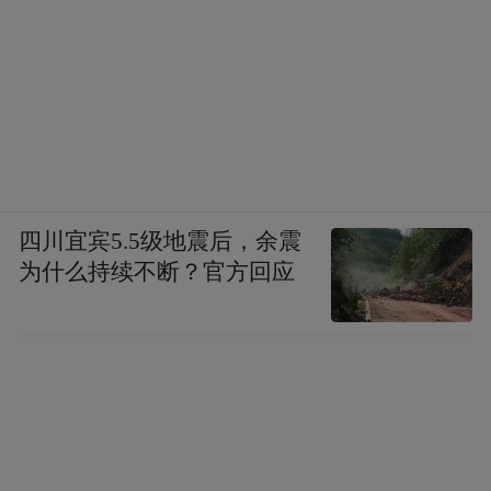
在原文化部产业司工作时，曾带队来张家界
验收大型实景剧《天门狐仙》，他认为《天
门狐仙》是对乡土文化资源的活化利用，特
别是用土谣民歌构建起独特的诗意符号，是
“文化赋值”的典型体现。
而在悟空研究院院长、张家界市决策咨询专
四川宜宾5.5级地震后，余震
家罗晴秋看来，张家界打“文化牌”，不仅是
为什么持续不断？官方回应
要对在地文化做深入挖掘，展现本地浓郁的
民族风，还应突破“补文化课”的传统思路，
转而构建“自然遗产的现代表达”：当其他文
化名山还在消费古人题刻时，这里正创造未
来世界的文化遗产。