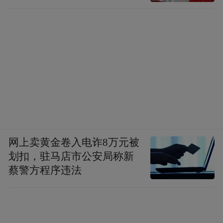
显然，当前文旅产业正处于“1+N”的中盘阶
段。千帆竞发，谁当先？扫描近年来文旅深
度融合发展的案例，老牌历史文化名城的路
径也许不足以供张家界参考，但他们针对需
求侧的创新招数，尤其是针对游客情绪价值
和知识需求的产品创新和服务创新，还是相
当可鉴的。
例如，西安大唐不夜城推出的“盛唐密盒”，
网上卖黄金卷入电诈8万元被
让观众零距离沉浸式体验唐朝“大人物”们的
划扣，驻马店市公安局称新
蔡警方程序违法
风采和气度，直观感受盛唐文化魅力。如唐
朝名士“房玄龄”“杜如晦”以盲盒形式出现在
游客面前，通过与游客互动对话形式揭晓身