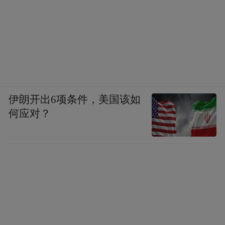
份，带给观众新奇体验。
传统文化与科技的融合，如何赋能于文旅？
新技术的运用，也催生了不少“文化登场”的
案例。比如“2024 天生会画数字创作大赛”，
以二次创作传世名画《千里江山图》为切入
点，赋予艺术创作以新的生命力。观众不仅
伊朗开出6项条件，美国该如
何应对？
可以领略青绿山水之美，更能欣赏到从前没
被关注到的人文部分，体悟名画的深厚底蕴
和科技赋能艺术的创作理念。
当然，文化赋能旅游的过程，应该是润物无
声的。无论挖掘在地文化资源，还是重构在
地文化，用什么策略，让文学、养生、疗愈