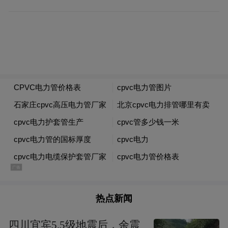
数民族原生文化尽管一直在鲜活生长，但相
比于周边地市还不够耀眼。因此，当文旅产
业进入深度融合、高质量发展的新阶段，张
家界如何“以文塑旅、以旅彰文”，尤其是如
何提升其文化属性？随着无数中外游客不断
涌入，新的在地文化如何塑造，如何形成可
以匹配“国际张”的文化大IP？再往前一步，
AI时代，文化如何在文旅融合创新的大棋局
中丝滑登场？这些都是题中要义，不止张家
界如此。
热点新闻
四川宜宾5.5级地震后，余震