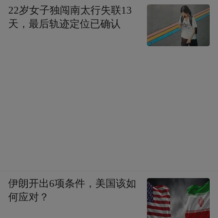
急所：从“打卡”到“入戏”，文化如何丝滑上
22岁女子独闯南太行失联13
天，最后轨迹定位已确认
线？
“以文塑旅”是文化登场的号角，“以旅彰文”
是文旅融合的中盘。
喊着口号一哄而上，只不过是对大势的机械
迎合，和对文化要素的简单堆砌。刻意融
合、东拼西凑、甚至想当然捏造，不可能留
住 “靠脚投票”的文旅消费者。“文化+旅游”的
魅力，正在于让旅游成为文化探索之旅，在
于文化深层次的独特吸引力与旅游体验的完
伊朗开出6项条件，美国该如
何应对？
美结合。