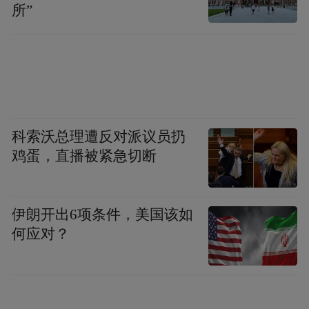
序盘： AI时代，张家界的“文化”在哪里？
所”
“文化+旅游”的魅力，正在于文化深层次的独
特吸引力与旅游体验的完美结合。
张家界自带蛮荒野性和隐逸气质，属于它的
文化魅力何在？如前所述，它显然不是三山
科索沃总理遭反对派议员扔
鸡蛋，直播被紧急切断
五岳那种历史文化名山，没有留下李白杜甫
这样的诗人足迹。不过，它所在的大湘西区
域，依然有着丰富的传统文化资源。
伊朗开出6项条件，美国该如
何应对？
工信部工业文化专家咨询委员会副主任、文
化和旅游部科技教育司原司长孙若风，对张
家界的本土文化资源印象颇深。十多年前他