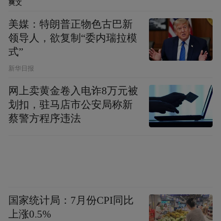
——“AI时代的诗和远方”。这不是一场只谈
爽文
风月的文人雅集，参与的近百位嘉宾，大多
美媒：特朗普正物色古巴新
来自天南海北，有久负盛名的诗人、文化学
领导人，欲复制“委内瑞拉模
式”
者，也有引领潮流的文旅专家，还有来自艺
术、非遗、养生等领域的精英达人。而且，
新华日报
这场开在悬崖之巅的春集，还有一个玩法更
网上卖黄金卷入电诈8万元被
新潮的“姊妹篇”，即“AI峡客吟——2025诗歌
划扣，驻马店市公安局称新
蔡警方程序违法
盲盒共创大赛”。
以“AI+诗歌”为器，落子于AI时代文旅融合的
大盘上，这是笔者目力所知的首创大棋。并
驾而驱、交相辉映的两大活动，所要回应的
关键问题，恰是“文化如何登场”。
国家统计局：7月份CPI同比
上涨0.5%