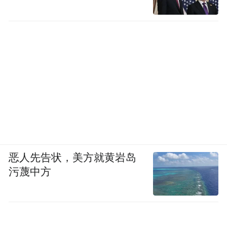
恶人先告状，美方就黄岩岛
污蔑中方