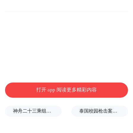
会保障、财政、税务部门要密切协作配合，
形成工作合力，推动政策尽快落地见效。
“特别声明：以上作品内容(包括在内的视频、图片或音
频)为凤凰网旗下自媒体平台“大风号”用户上传并发
布，本平台仅提供信息存储空间服务。
Notice: The content above (including the videos,
pictures and audios if any) is uploaded and posted
by the user of Dafeng Hao, which is a social media
platform and merely provides information storage
space services.”
打开 app 阅读更多精彩内容
神舟二十三乘组新画面：在太空用超声测肌肉，常态化开展健康管理
泰国校园枪击案致9死，枪手父亲道歉