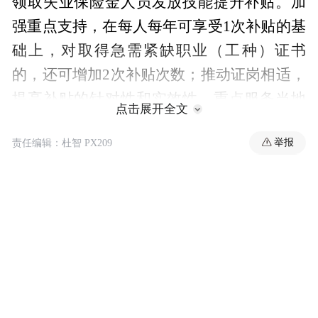
领取失业保险金人员发放技能提升补贴。加
强重点支持，在每人每年可享受1次补贴的基
础上，对取得急需紧缺职业（工种）证书
的，还可增加2次补贴次数；推动证岗相适，
提高补贴的针对性和实效性，重点服务当地
点击展开全文
产业发展、就业需要和企业岗位需求。同
举报
责任编辑：杜智 PX209
时，强调要持续做好失业保险金、代缴基本
医疗保险（含生育保险）费、价格临时补贴
等保生活待遇发放和大龄失业人员保障工
作。
《通知》要求，各地要结合本地实际细化具
体实施举措，优化经办流程，提升省级统筹
质效，保障政策有序落实。各级人力资源社