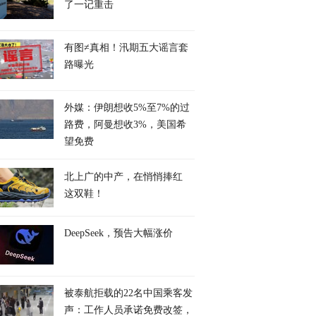
了一记重击
有图≠真相！汛期五大谣言套
路曝光
外媒：伊朗想收5%至7%的过
路费，阿曼想收3%，美国希
望免费
北上广的中产，在悄悄捧红
这双鞋！
DeepSeek，预告大幅涨价
被泰航拒载的22名中国乘客发
声：工作人员承诺免费改签，