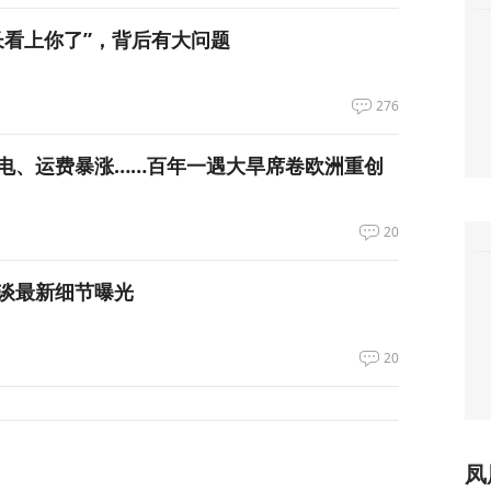
长看上你了”，背后有大问题
276
电、运费暴涨……百年一遇大旱席卷欧洲重创
20
谈最新细节曝光
20
凤