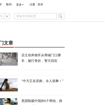
学
数码
注册
登录
更多
内
门文章
店主劝奔驰车从商铺门口挪
车，被打骨折，警方回应
“中方正在采购，令人鼓舞！”
美国制裁中国的6个帮凶，挨