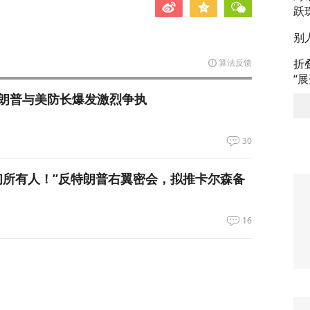
跃
别
折
算法反馈
“
朗普与美防长爆发激烈争执
30
们所有人！”反特朗普右翼密会，拟推卡尔森备
16