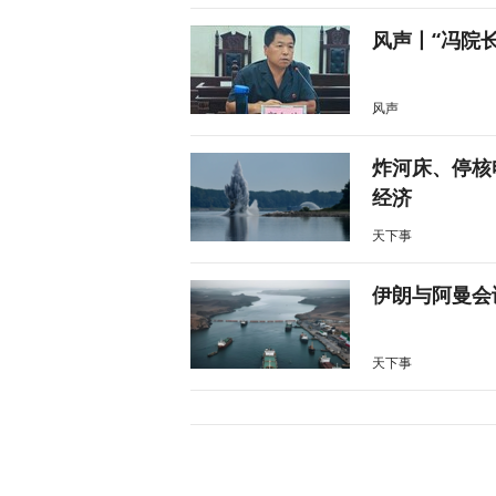
风声丨“冯院
风声
炸河床、停核
经济
天下事
伊朗与阿曼会
天下事