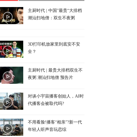
主厨时代 | 中国”最贵“大排档
潮汕扫地僧：双生不夜粥
3D打印机放家里到底安不安
全？
主厨时代 | 最贵大排档双生不
夜粥 潮汕扫地僧 预告片
对谈小宇宙播客创始人，AI时
代播客会被取代吗?
不用看脸!播客“相亲”?新一代
年轻人听声音玩恋综