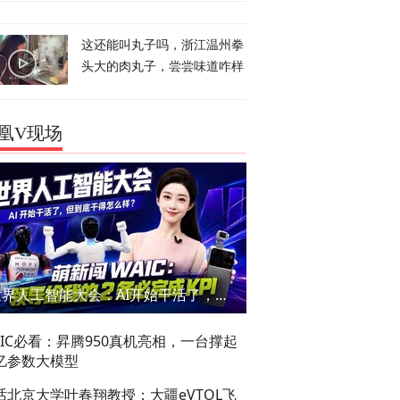
这还能叫丸子吗，浙江温州拳
头大的肉丸子，尝尝味道咋样
凰V现场
世界人工智能大会：AI开始干活了，但到底干的怎么样？萌新闯WAIC
AIC必看：昇腾950真机亮相，一台撑起
亿参数大模型
话北京大学叶春翔教授：大疆eVTOL飞