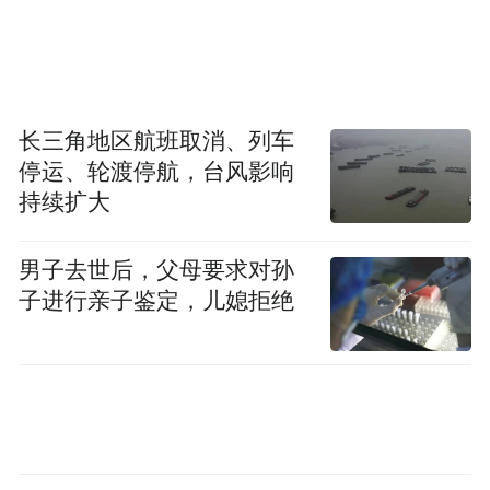
美国纳税人还要补贴一所银行里已经有数十
亿美元存款的大学？我们当然不应该资助一
个存在如此严重的反犹太主义的地方。”
长三角地区航班取消、列车
特朗普政府11日致函哈佛大学，要求该校进
停运、轮渡停航，台风影响
行广泛的管理和领导层改革，制定“择优录
持续扩大
取”的招生和聘用政策，并对其研究机构、教
职员工和领导层的“观点多元化”进行审查。
男子去世后，父母要求对孙
期间，哈佛大学需要与特朗普政府共享所有
子进行亲子鉴定，儿媳拒绝
招聘数据和录取数据。美联社15日报道称，
特朗普政府还要求哈佛禁止学生戴口罩，似
乎是在针对校园里的亲巴勒斯坦抗议者。
14日，哈佛大学拒绝了特朗普政府对其提出