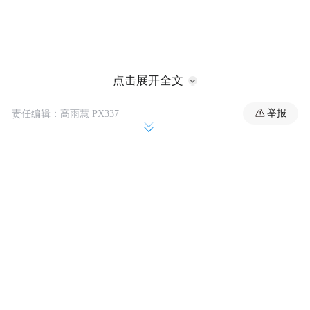
点击展开全文
举报
责任编辑：高雨慧 PX337
当地时间15日早些时候，特朗普威胁将哈佛
作为一个政治实体征税，并取消其免税地
位。莱维特将问题推给了美国国税局，只笼
统地表示，该大学需要道歉。
莱维特说，特朗普“希望看到哈佛道歉，哈佛
应该为他们大学校园里发生的针对犹太美国
学生的惊人的反犹太主义道歉。”