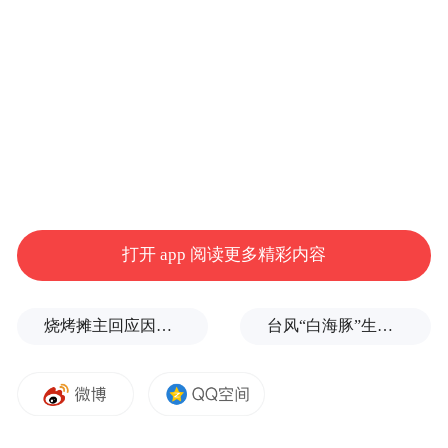
莱维特还提到了哈佛大学前校长克劳丁·盖伊
在美国会听证会上的言论。盖伊当时称，呼
吁对犹太人进行种族灭绝“可能”违反哈佛的
欺凌和骚扰规则，“这取决于具体情境”。后
来，盖伊为自己的言论道歉。
莱维特称，哈佛大学未能对参与校园抗议和
扰乱课堂的学生进行纪律处分，“总统认为哈
打开 app 阅读更多精彩内容
佛应该为允许这种恶劣行为向犹太学生道
歉”。
烧烤摊主回应因撞脸张雪峰走红
台风“白海豚”生命史是普通台风3倍以上，环流直径达1300公里
此外，莱维特还表示，“我认为总统也提出了
一个好问题：当哈佛拥有了超过500亿美元的
捐款时，又有20亿美元拨给了哈佛，为什么