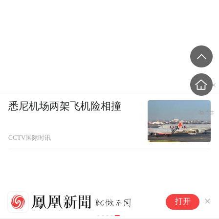
悉尼机场两架飞机险相撞
CCTV国际时讯
特
打开
1