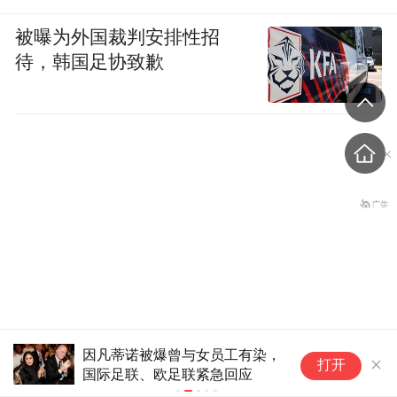
被曝为外国裁判安排性招
待，韩国足协致歉
马斯克被曝拒绝让乌克兰用
三伏天制冰厂工人忙搬冰砖：搬
哥
打开
一块可挣一元，最忙时一天搬了
布
“星链”打击俄境内目标
500块，旺季月入一万三
元