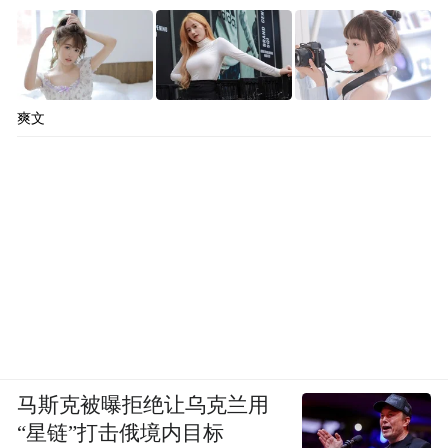
爽文
马斯克被曝拒绝让乌克兰用
“星链”打击俄境内目标