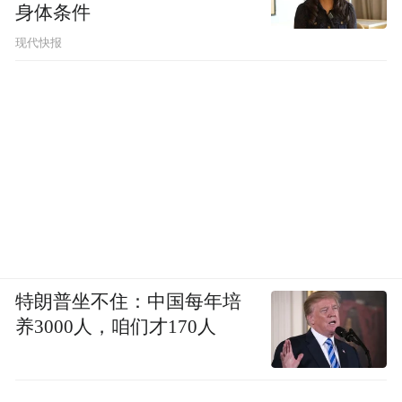
律师的安全许可，后于本月早些时候取消了
身体条件
博钦律师事务所律师的安全许可，限制这些
现代快报
律所旗下律师进入政府大楼、接触政府官
员、参与和联邦政府合作的工作。对此，一
名联邦法官谴责了特朗普政府的报复行动，
并暂停执行特朗普针对博钦律师事务所的行
政命令，理由是该命令可能被认定为非法。
当时该法官的决定一度让法律界的许多人长
舒一口气，认为法院将对特朗普起到制衡作
特朗普坐不住：中国每年培
用，大律所不必直接与他对抗。
养3000人，咱们才170人
但两天后，特朗普就签署了针对宝维斯律师
事务所的行政命令。这一行动让大律所深感