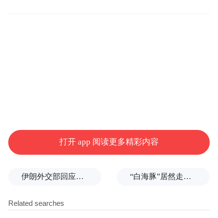
为美国前副总统哈里斯争取支持。该邮件得
到热烈反响。
报道指出，基于此，特朗普向该律所发布一
项对其生存构成潜在威胁的行政命令，也就
不足为奇了。
大型律所想和特朗普做个交易
打开 app 阅读更多精彩内容
3月14日，特朗普发布行政命令，惩罚律师波
梅兰茨（Mark Pomerantz）以及他曾经任职
伊朗外交部回应特朗普战利品言论：美需赢得战争，再谈战利品
“白海豚”居然走出了古怪路径
的宝维斯律师事务所。特朗普下令政府剥夺
宝维斯员工的任何政府安全许可，限制该律
师事务所进入联邦大楼，并采取措施撤销政