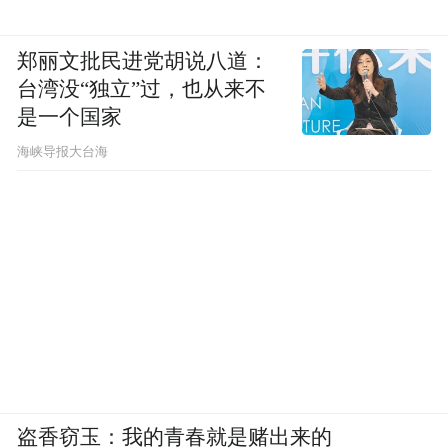
特朗普的保守派律师康威（George Conway）
在社交平台这样说道。
郑丽文批民进党胡说八道：
台湾没“独立”过，也从来不
“特别声明：以上作品内容(包括在内的视频、图片或音
是一个国家
频)为凤凰网旗下自媒体平台“大风号”用户上传并发
​海峡导报大台海
布，本平台仅提供信息存储空间服务。
Notice: The content above (including the videos,
pictures and audios if any) is uploaded and posted
by the user of Dafeng Hao, which is a social media
platform and merely provides information storage
space services.”
盗香窃玉：我的青春就是赌出来的