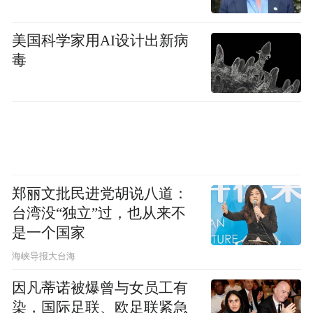
卡普将自己定位为法律行业的发言人和倡导
美国科学家用AI设计出新病
者，但此事表明，特朗普的恐吓策略会导致
毒
像宝维斯这样的大型律所公开让步，这让其
他律所更担心容易受到特朗普报复行动的影
响。
事实上，一位白宫官员21日表示，尽管与宝
维斯达成了协议，但特朗普仍将继续针对律
郑丽文批民进党胡说八道：
师事务所发布行政命令。
台湾没“独立”过，也从来不
是一个国家
当天，特朗普在椭圆形办公室声称，律师事
​海峡导报大台海
务所“做了坏事”，“无情地、粗暴地、非法
因凡蒂诺被爆曾与女员工有
地”攻击了他。但他说，现在他们“想做交
染，国际足联、欧足联紧急