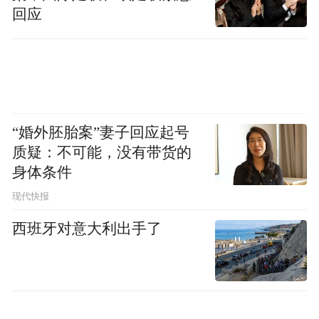
易”。
回应
报道称，卡普的做法让法律界的许多人，包
括他所在律所的一些人感到震惊，担心其他
律所现在也将面临选择，要么向特朗普低
头，要么放弃自己的原则或政治信仰，以避
“婚外胚胎案”妻子回应起号
免财产损失。
质疑：不可能，没有带货的
身体条件
据三位知情人士透露，在达成协议之前，卡
现代快报
普与律所的200名合伙人进行了交谈，权衡他
西班牙对意大利出手了
们的选择。知情人士说，他们决定寻求与特
朗普会面，试图达成一项协议，而不是卷入
一场旷日持久的法律战。
他们说，律所的一些企业合伙人坚持认为，