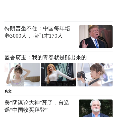
特朗普还表示，卡普承认，曾在该律所就职
的波梅兰茨存在“不当行为”。
特朗普坐不住：中国每年培
不过，其中一些说法似乎与卡普与宝维斯律
养3000人，咱们才170人
所发布的声明不一致，例如在卡普分享的协
议中并未提及DEI和波梅兰茨。
盗香窃玉：我的青春就是赌出来的
报道分析认为，卡普决定屈服于特朗普，可
能是为了让律所免于客户和律师流失。该律
所去年的营收为26.3亿美元，其客户包括美
爽文
国石油巨头埃克森美孚和资产管理与托管银
行公司阿波罗全球管理等。
美“阴谋论大神”死了，曾造
谣“中国收买拜登”
对其他律所的律师和法律专家的采访显示，