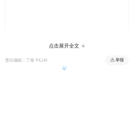
点击展开全文
举报
责任编辑：丁俊 PX240
报道称，卡普一直将自己视为抵御非法和不
可预测总统的堡垒，并长期为民主党筹款。
他始于联合各大律师事务所，“号召大家”在
法庭上就政府将移民儿童与父母分离的政策
等问题与特朗普抗争。他公开表示，律师有
义务捍卫法治。
去年，卡普曾向近300名律师发送电子邮件，