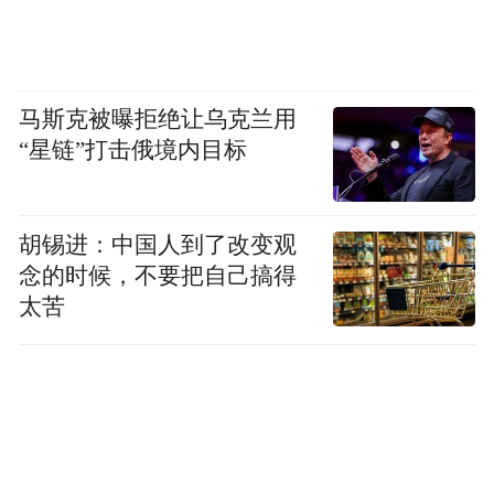
他们不应该起诉政府。据四位熟知内情的人
士称，这让他们与其他参与重大诉讼的合伙
人产生了分歧，这些合伙人一直主张律所应
马斯克被曝拒绝让乌克兰用
该抗争，其中一些人周五在律所内部对卡普
“星链”打击俄境内目标
达成和解表示不满。
胡锡进：中国人到了改变观
念的时候，不要把自己搞得
太苦