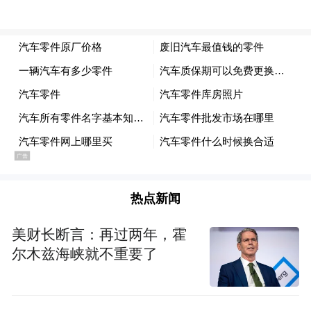
现在，他想做个交易。
报道称，双方在椭圆形办公室谈了三个小
时，特朗普的谈判顾问威特科夫（Steve
Witkoff）也参加了此次会议。会议气氛融
洽，双方都认为他们已经有了一个可能达成
协议的框架。
一天后，特朗普宣布，卡普承诺未来会为所
热点新闻
有政党的客户提供服务，也会在协助退伍军
人、打击反犹太主义等领域，提供总价值
美财长断言：再过两年，霍
4000万元的无偿法律服务，同时接受审计监
尔木兹海峡就不重要了
督，确保聘人时不会考虑多元、平等、包容
（DEI）原则，只会评估应征者的能力。