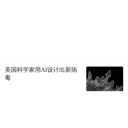
不安，因为它表明特朗普不会理会法院的决
定。这同时表明，特朗普不会就此止步，他
可能还会针对其他曾对他不友好的律所。
报道称，在特朗普向该律所施压前几个月，
卡普心脏病发作，目前在慢慢恢复以往的狂
热工作状态，不停地开会和给客户打电话。
美国科学家用AI设计出新病
20日晚，卡普给全律所员工发送了一封电子
毒
邮件，为自己的决定辩解，并写道，他实际
上只是“重申”了宝维斯最初的合伙人之一里
夫金德（Simon H. Rifkind）法官于1963年提
出的律所原则声明。