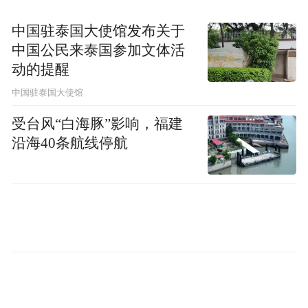
地区检察官办公室，“仅仅是为了捏造对我的
中国驻泰国大使馆发布关于
指控，而且据他的同事说，他用不道德的方
中国公民来泰国参加文体活
式引导证人，目的是牵连我”。
动的提醒
中国驻泰国大使馆
《纽约时报》称，该行政命令在法律上存在
受台风“白海豚”影响，福建
疑点，并且破坏了司法系统的基本原则。
沿海40条航线停航
作为回应，卡普开始与另一家大型律师事务
所商讨，希望统一战线，在法庭上携手对抗
这一命令。
然而，19日上午8：30左右，卡普却打消了与
特朗普作对的念头，走进了椭圆形办公室。