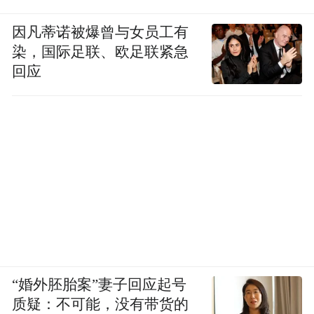
两位知情人士说，尽管该律所的许多客户因
律所作出妥协而松了口气，但一些大型金融
因凡蒂诺被爆曾与女员工有
染，国际足联、欧足联紧急
机构的资深律师开始私下表达失望。其中一
回应
些律师表示，他们将考虑从该律所撤出业
务。
“一剂难以下咽的苦药”
《纽约时报》称，特朗普一直把律师事务所
作为他报复的中心，特别是那些与调查他或
追究他法律责任有关的人。
在将矛头对准宝维斯前，特朗普曾于今年2月
“婚外胚胎案”妻子回应起号
发布行政命令取消了科文顿·柏灵律师事务所
质疑：不可能，没有带货的