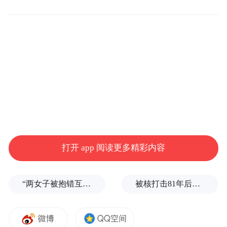
打开 app 阅读更多精彩内容
“两女子被抱错互换人生37年”一当事人沉默多日发声：我不是受益者
被核打击81年后，日本广岛废墟旁响起抗议声：拒绝拥核