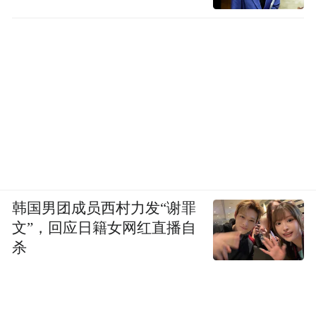
（图/小红书截图）
很多网友看到晚上9点才下班，认为这没什么
好拿出来“吹”的。但也有人指出，此时帖主
已经上完瑜伽课，“又不是回去拉磨”。帖主
韩国男团成员西村力发“谢罪
告诉我，在“赶人下班”的新规实施之后，别
文”，回应日籍女网红直播自
的不说，下班的确更积极了。
杀