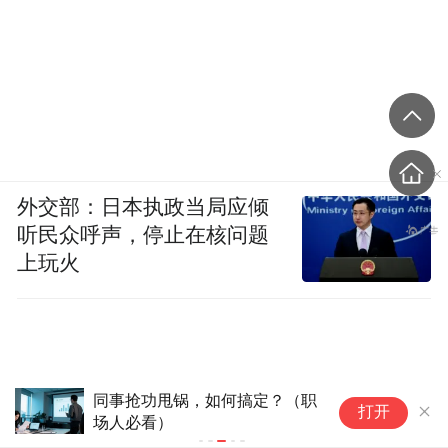
[1]强制下班！除了大疆，这家知名公司也出
手“反内卷”. 每日经济新闻, 2025-03-10.
[2]9点必须走人 大疆严禁加班. 经济观察报,
2025-03-08.
外交部：日本执政当局应倾
听民众呼声，停止在核问题
[3]日本劳动生产率降至经合组织第30名，创
上玩火
新低. 日经中文网, 2023-12-25.
[4]日本一大怪：发奖金让员工提早下班 却没
有人会先走. 新华社, 2017-05-15.
同事抢功甩锅，如何搞定？（职
全
打开
场人必看）
[5]日本劳动时间出现下降. 日经中文网, 2025-