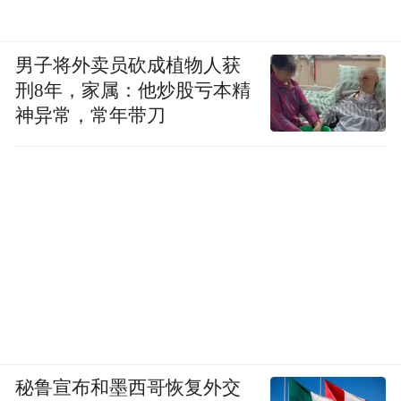
早在2023年，最高法和人社部就已经明确指
出“996和007工作制都违法”。2024年10月10
男子将外卖员砍成植物人获
日，司法部、国家发展改革委公布的《中华
刑8年，家属：他炒股亏本精
人民共和国民营经济促进法（草案征求意见
神异常，常年带刀
稿）》设立了“公平竞争”专章。
在2025年政府工作报告中，“综合整治内卷式
竞争”首次被写入文件。2月25日，市场监管
总局召集了京东、阿里等七大行业龙头，围
绕整治“内卷式”竞争进行座谈。
这些都被视为政府遏制企业“内卷式竞争”的
诸多信号。
秘鲁宣布和墨西哥恢复外交