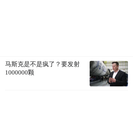
班！》播出后一跃成为Z世代打工人的至理名
言。当年这部剧被称为“奔着剧名也要打五
星”的打工人神剧。
在剧中，由吉高由里子饰演的女主角东山结
衣在一家网络制作公司上班，她因为“不顾集
体”地准点下班而被视作公司的异类。尽管面
马斯克是不是疯了？要发射
对同事的不理解，她依然坚持“到点就走”的
1000000颗
工作原则。
“我不打算比现在更努力，我要准时下班”，
这是贯穿整部剧的核心理念，也是让打工人
振聋发聩的朴素声音。