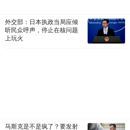
称，“加班两天，我一个月的房租就有了。为
什么不加班？”
外交部：日本执政当局应倾
听民众呼声，停止在核问题
如今，又一拨大厂推出“反内卷”，很多网友
上玩火
为此叫好，认为大厂人终于离“WLB（work
life balance）”更近了一步。但也有一些身处
其中的员工表达了自己的看法。在他们看
来，大厂加班猛，但有其“好的一面”，这些
“加班福利”不仅激励了他们多劳多得，甚至
成为他们留在工位上的重要理由。
“很多人都是拿了消夜才走。”一名供职于某
科技大厂的员工Andy告诉我，有的同事晚饭
马斯克是不是疯了？要发射
回工位“摸鱼”一段时间，晚上8点35分领到公