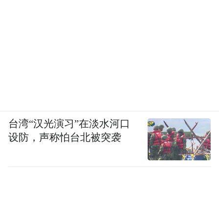
（图/央视网）
当行业处在飞速扩张期时，加班严重的情况
难以避免。但是当行业发展逐渐步入平缓
期，无限度延长工时、一味强调让员工往死
里干的做法，实际上并不会提高劳动生产
率。
台湾“汉光演习”在淡水河口
设防，声称怕台北被突袭
我们可以看到，就在过去几十年，日本社会
超长待机、自愿加班、等级森严的职场文化
已逐渐走到尽头。曾经，在20世纪60至80年
代，这套做法在日本经济高速增长时期曾发
挥过举足轻重的作用。