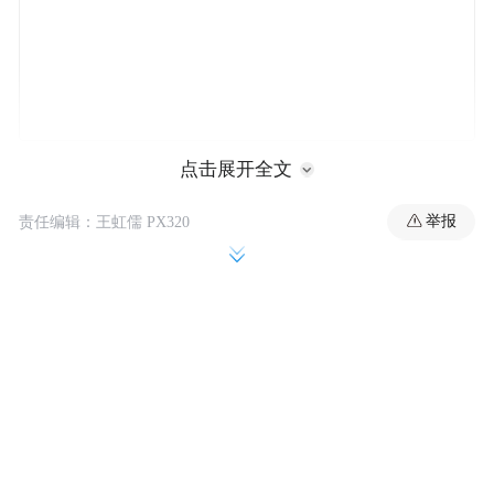
点击展开全文
编辑 | 陆一鸣
举报
责任编辑：王虹儒 PX320
题图 | 《今日宜加油》
近日，大疆、美的等国内大型企业被传纷纷
“赶人下班”。大疆要求员工晚上9点必须离开
办公室，美的让员工傍晚6点20分下班的消息
也挂上微博热搜，全网打工人惊呼：长期处
在加班重灾区的大厂们，竟然要开始带头“反
内卷”了吗？