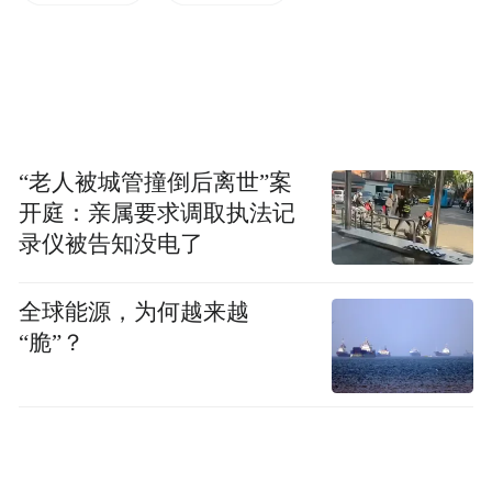
“到了9点会出现万人一起下班的壮观景象，
电梯高峰期非常难等。”目前供职于大疆的艾
琳向新周刊记者证实，“强制晚上9点下班”的
新规确已落实，暂时未见其他“反内卷”措
“老人被城管撞倒后离世”案
施。
开庭：亲属要求调取执法记
录仪被告知没电了
全球能源，为何越来越
“脆”？