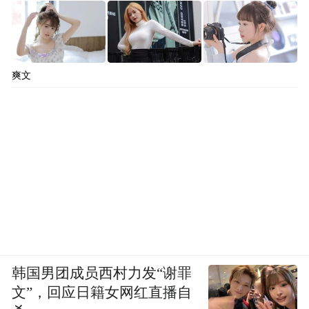
《过劳死：这份工作比命还重要？》
[日] 牧内昇
平 著/梅新枝 译
上海译文出版社 | 2023-6
而与日本高强度加班的印象形成对比的是，
爽文
如今日本的劳动生产率并不高，甚至长期在
七国集团（G7）中垫底。据日经中文网报
道，2022年日本单位时间的劳动生产率为
52.3美元，在经济合作与发展组织（OECD）
的38个成员国中列于第30位，是1970年以来
的最低纪录。
减少加班时间，改变工作风格，避免打工族
韩国男团成员西村力发“谢罪
的过度劳累，这也成为近年来日本政府改革
文”，回应日籍女网红直播自
的发力点。据报道，2017年安倍政府启动了