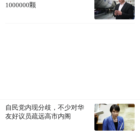
1000000颗
司提供的免费消夜再离开。加班到晚上10点
之后，打车回家的费用由公司报销。
此次美的强制员工傍晚6点20分下班，禁止餐
后返岗加班，的确很大程度上切断了这类“假
性奋斗，实则摸鱼”的后路。
不过，“摸鱼式加班”的打工人至多只是薅一
些公司福利的羊毛，从这个角度看，在工作
指标不变的情况下要求员工提升工作效率，
自民党内现分歧，不少对华
所谓的“反内卷”又何尝不是一种降本增效的
友好议员疏远高市内阁
工具。
大疆内部人士艾琳称，公司在年后便削减了