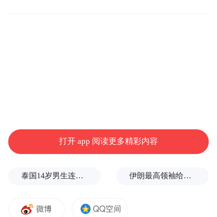
据经济观察报报道，大疆自2月27日起实施
“不准加班”运动，要求员工晚上9点离开办公
室，部门主管和HR分三轮催人下班；而在上
海区域，办公楼一到晚上9点就关灯，堵住了
员工加班的后路。
在此之前，矗立在深圳南山区腹地的大疆创
新科技有限公司总部“天空之城”时常灯火通
打开 app 阅读更多精彩内容
明直至凌晨，夜里12点后才走出办公大楼的
大疆员工不会担心错过末班列车，毕竟打出
泰国14岁男生连杀8人后自戕！先杀祖父母，再携98发子弹进入校园，更可怕的细节公布了
伊朗最高领袖给总统下了“最后警告”？
租车回家的路费也由公司报销。就算在竞争
激烈的科创行业，大疆也是当之无愧的“卷
王”。