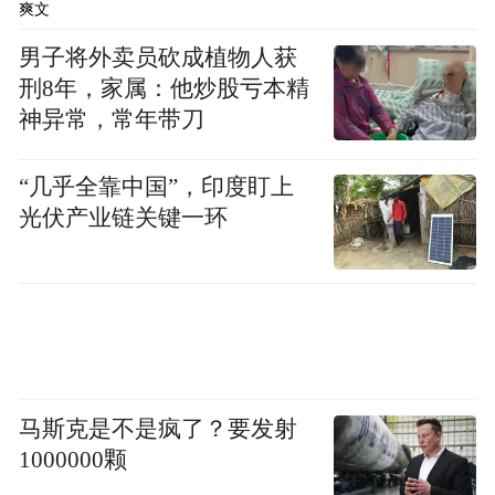
爽文
尝不是一种真正的“降本增效”。
男子将外卖员砍成植物人获
而在很多外界人士看来，反对无限度的加
刑8年，家属：他炒股亏本精
班，让员工早点回家休息，实现工作生活平
神异常，常年带刀
衡——不管效果如何，这是一阵无论如何都
“几乎全靠中国”，印度盯上
要吹起来的风。
光伏产业链关键一环
谁在“自愿加班”？
马斯克是不是疯了？要发射
1000000颗
今年1月，美的集团董事长方洪波发布的一份