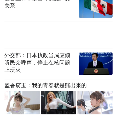
关系
（图/小红书截图）
据了解，新规实施后，大疆员工的日均工作
外交部：日本执政当局应倾
时长缩短了2至3个小时。由于大疆长期以来
听民众呼声，停止在核问题
实行弹性上班制度，员工可以在上午9点至10
上玩火
点半抵达公司，加上午休和晚餐合计2.5小
盗香窃玉：我的青春就是赌出来的
时，算下来员工日均工时则为8至9.5小时。
接受采访的大疆员工认为，工作时长缩短，
工作量不变，意味着通过延长工作时间来弥
补效率不足的做法正在被管理者抛弃。这未