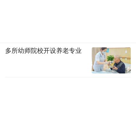
2021年，快手、腾讯和字节跳动等互联网大
厂就曾掀起过一场“反内卷”风波。当时，腾
讯旗下的光子工作室设立了“周三健康日”，
要求员工周三傍晚6点准时下班；快手宣布取
多所幼师院校开设养老专业
消“大小周”（一周休息一天，下一周休息两
天，如此往复单双休循环）；字节跳动也曾
表示要取消“大小周”，落实员工双休。
据红星新闻报道，2021年，某大厂宣布取消
“大小周”时，员工并不怎么买账。由于长期
稳定加班，加班费占薪资的比例较为固定，
突然取消加班（费），基层员工自然一片哀
号。当时自称字节员工的网友在脉脉上发帖