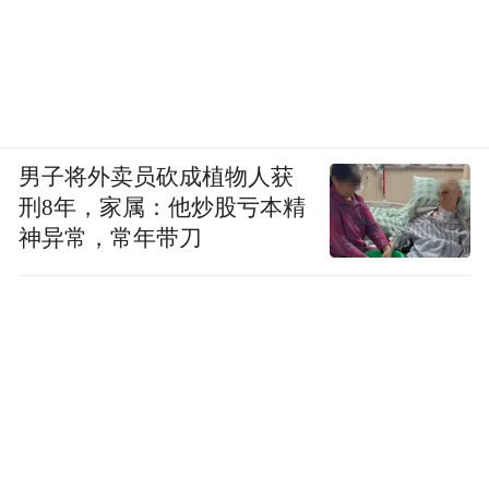
但是泡沫幻灭后，曾经让大企业引以为傲的
“员工自愿加班”的职场文化最后竟然成了它
们深恶痛绝的一笔负担。在很长一段时间
里，国人对日本职场的刻板印象仍停留在“过
男子将外卖员砍成植物人获
劳死（karoshi）”这三个字上。
刑8年，家属：他炒股亏本精
神异常，常年带刀