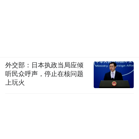
2024年一个关于“高薪高压”和“低薪清闲”的网络
投票，有超2万名网民参加，其中超7成选择了“低薪
外交部：日本执政当局应倾
清闲”。（图/小红书截图）
听民众呼声，停止在核问题
上玩火
我们甚至不需要回顾到10年前，就对比起
2021年字节将“大小周”取消引来无数大厂人
哀号“工资普降”的那个年份，如今只要提到
“大小周”，人们第一时间想到的不再是高
薪，而是一身脆皮的筋骨。