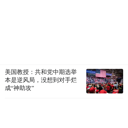
很多福利，包括加班打车补贴、游泳健身优
惠等，这是在“强制9点下班”前两个月左右时
间推出的。
自强制晚上9点下班以来，艾琳的工作量没有
因此减少，尽管她目前岗位的工作量并没有
多到让她回家加班的程度，但据个别部门同
事反映，碰到非常着急的工作无法完成，还
美国教授：共和党中期选举
本是逆风局，没想到对手烂
是需要回家加班。
成“神助攻”
对那些工作量大，却又因为信息安全规定无
法带电脑回家的同事来说，“只能提高工作效
率，或者第二天早上早些回来上班。代价概
括起来是心理压力不断增大，需要调整自己