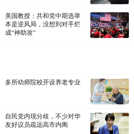
《关于简化工作方式的要求》引起刷屏式传
播，其中要求严禁下班开会和形式主义加
美国教授：共和党中期选举
本是逆风局，没想到对手烂
班，使用PPT进行内部沟通也被视为一种“表
成“神助攻”
演式工作”。
知名会计师事务所德勤2023年发布的《全球
会议效率报告》数据显示，中国职场人年均
浪费在无效会议上的时间达328小时，相当于
生产2.6万台空调室外机的工时。坊间流传一
多所幼师院校开设养老专业
句“不做PPT，仿佛就不会说人话了”，直指内
部会议PPT泛滥成灾的职场真相。不过，也
有网友提到，即使PPT被限制使用，仍然会
自民党内现分歧，不少对华
有别的工具被滥用的可能。
友好议员疏远高市内阁