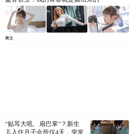
爽文
“贴耳大吼、扇巴掌”？新生
儿入住月子会所仅4天，突发