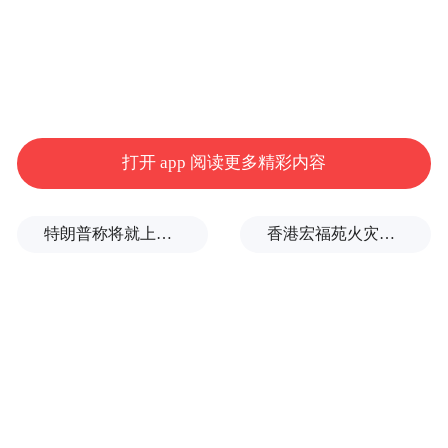
打开 app 阅读更多精彩内容
特朗普称将就上诉法院涉白宫宴会厅项目裁决提起上诉
香港宏福苑火灾跨部门调查最终报告：大火或由烟头引起