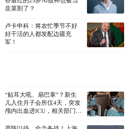
谷最红的25岁AI股神也被当
韭菜割了？
卢卡申科：将农忙季节不好
好干活的人都发配边疆充
军！
“贴耳大吼、扇巴掌”？新生
儿入住月子会所仅4天，突发
颅内出血进ICU，相关部门已
介入
严阵以待、全力备战！上海