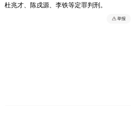
杜兆才、陈戌源、李铁等定罪判刑。
举报