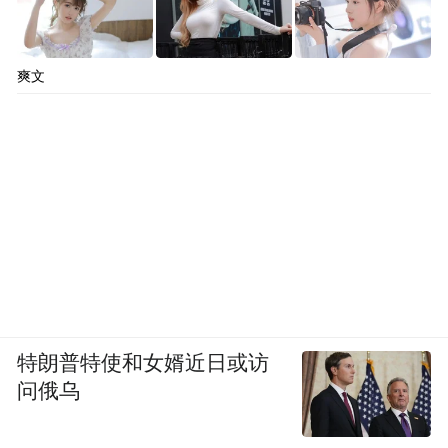
爽文
特朗普特使和女婿近日或访
问俄乌