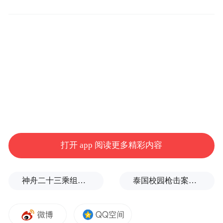
现年33岁的王大陆因2015年主演电影《我的
少女时代》男主角而走红。
“特别声明：以上作品内容(包括在内的视频、图片或音
频)为凤凰网旗下自媒体平台“大风号”用户上传并发
布，本平台仅提供信息存储空间服务。
Notice: The content above (including the videos,
pictures and audios if any) is uploaded and posted
by the user of Dafeng Hao, which is a social media
platform and merely provides information storage
space services.”
打开 app 阅读更多精彩内容
神舟二十三乘组新画面：在太空用超声测肌肉，常态化开展健康管理
泰国校园枪击案致9死，枪手父亲道歉