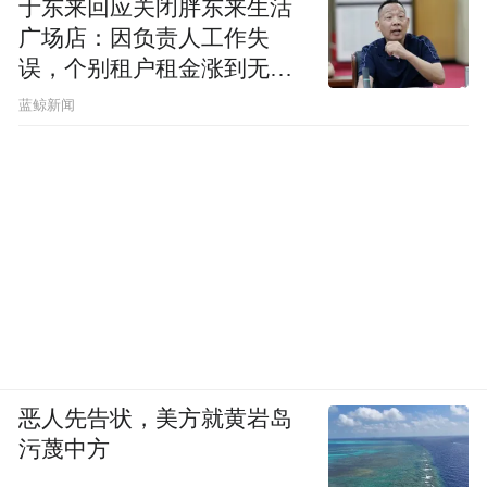
于东来回应关闭胖东来生活
广场店：因负责人工作失
误，个别租户租金涨到无法
想象
蓝鲸新闻
恶人先告状，美方就黄岩岛
污蔑中方