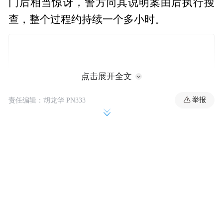
门后相当惊讶，警方向其说明案由后执行搜
查，整个过程约持续一个多小时。
点击展开全文
举报
责任编辑：胡龙华 PN333
据悉，由于案件仍在制作警方笔录阶段，警
方稍晚将移送王大陆进行侦办，具体案由将
由新北地检署说明。