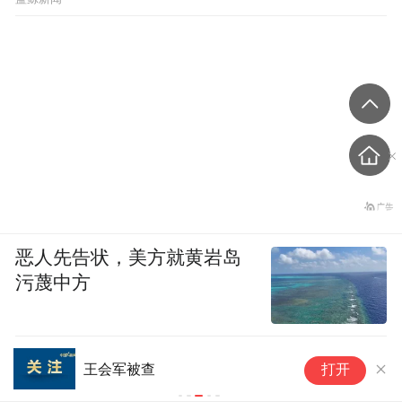
恶人先告状，美方就黄岩岛
污蔑中方
陈
王会军被查
打开
盛