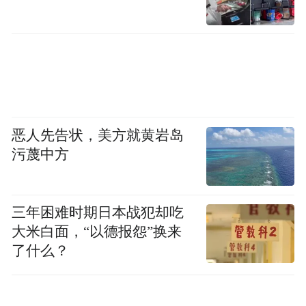
恶人先告状，美方就黄岩岛
污蔑中方
三年困难时期日本战犯却吃
大米白面，“以德报怨”换来
了什么？