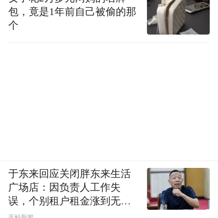
包，竟是1年前自己被偷的那
个
于东来回应关闭胖东来生活
广场店：因负责人工作失
误，个别租户租金涨到无法
想象
蓝鲸新闻