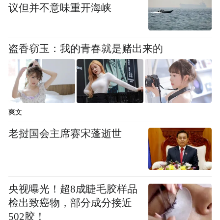
议但并不意味重开海峡
盗香窃玉：我的青春就是赌出来的
爽文
老挝国会主席赛宋蓬逝世
央视曝光！超8成睫毛胶样品
检出致癌物，部分成分接近
502胶！