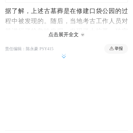
据了解，上述古墓葬是在修建口袋公园的过
程中被发现的。随后，当地考古工作人员对
其进行了抢救性发掘，发现了土坑墓、砖室
点击展开全文
墓、僧人坐化缸墓、石灰浇浆墓以及瓮棺葬
举报
责任编辑：陈永豪 PSY415
等多种形式。
其中，仍在发掘中的一座东汉墓长度约11
米、宽度超3米，出土随葬品50余件，包括
金、银、铜、陶、瓷、琉璃等。据悉，这也
是绍兴地区发掘到该年代规模最大的墓葬。
绍兴具有2500余年建城史。绍兴市文物考古
研究所工作人员表示，此次考古发掘中，战