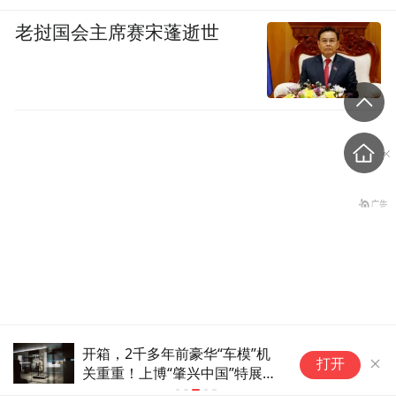
老挝国会主席赛宋蓬逝世
被中方反制的7家美国实体有
茫茫戈壁中的神秘建筑，有答案
打开
何来头？
了