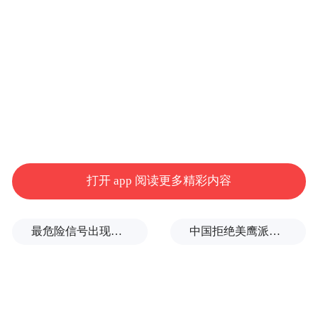
国时期墓葬及大型汉代砖室墓的发现，对研
究绍兴古城历史沿革具有重要参考价值，也
为深入研究绍兴古代丧葬习俗演变、宗教信
仰等提供了重要实物依据。(完)
“特别声明：以上作品内容(包括在内的视频、图片或音
频)为凤凰网旗下自媒体平台“大风号”用户上传并发
布，本平台仅提供信息存储空间服务。
Notice: The content above (including the videos,
打开 app 阅读更多精彩内容
pictures and audios if any) is uploaded and posted
by the user of Dafeng Hao, which is a social media
platform and merely provides information storage
最危险信号出现！全球能源大动脉岌岌可危
中国拒绝美鹰派副防长访华？弦外之音被热议
space services.”