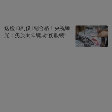
家。
但有业内声音指出，不论是传统产业转型升
级、培育新型产业集群，还是发展港口经济
送检10副仅1副合格！央视曝
以及京津冀一体化等方面，唐山还有更多潜
光：劣质太阳镜成“伤眼镜”
力值得挖掘。
2024年，唐山港完成货物吞吐量86215万
吨，同比增长2.37％。但招商证券研报显
示，唐山港散杂货业务贡献了核心利润，从
吞吐量结构来看，铁矿石吞吐量占比最高，
2024年1—3季度占比达54.6%，其次为煤
炭，占比为24.5%。