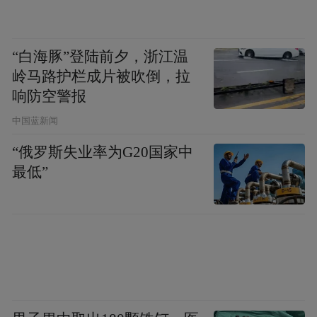
上的工业增加值。
那么，作为一座“万亿GDP”城市和工业重
“白海豚”登陆前夕，浙江温
岭马路护栏成片被吹倒，拉
镇，如果钢铁产业占比居高不下，是否意味
响防空警报
着其整体产业结构不够具有竞争力，发展成
中国蓝新闻
色不足？
“俄罗斯失业率为G20国家中
“从有利方面看，唐山市钢铁产业发展条件优
最低”
越，产业定位与区域资源禀赋高度吻合，比
较优势稳固。比如自身铁矿石和煤炭资源丰
富，拥有大型海港，产业基础雄厚，产业链
完整并临近京津冀，钢铁消费市场巨大。”曾
刚说。