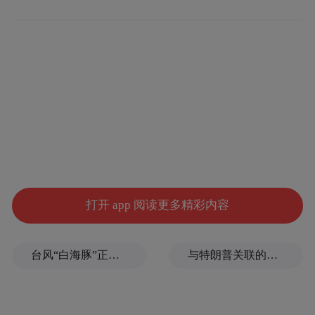
在不少业内专家看来，唐山之所以能在2024
年实现GDP突破万亿，工业功不可没。
唐山是中国近代工业的摇篮，工业总量连续
多年位居河北省首位。凭借较为雄厚的工业
基础，多年以来，唐山的GDP总量一直“跑
赢”省会石家庄。
2024年前三季度数据公布时，唐山的第二产
打开 app 阅读更多精彩内容
业增加值为3461.9亿元，同比增长5.1%，新
兴产业增加值更是同比增长9.9%，对规模以
台风“白海豚”正式登陆
与特朗普关联的美石油公司拟在格陵兰岛钻探，岛政府强烈警告
上工业增加值增长的贡献率达到了21.8%。彼
时，唐山就与徐州、大连一道被视为2024年
“万亿GDP”城市的有力竞争者。