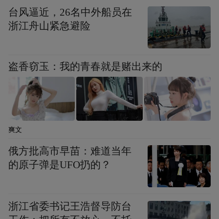
也正式开启。
台风逼近，26名中外船员在
浙江舟山紧急避险
而此次唐山GDP破万亿，同样有赖于作为城
市支柱产业的钢铁。
盗香窃玉：我的青春就是赌出来的
数据显示，作为唐山的支柱行业，黑色金属
冶炼和压延加工业（即钢铁产业）2024年增
加值增长8.4%，增速高于唐山全市工业平均
水平（8.3%）。2024年上半年，唐山工业增
爽文
加值2112.3亿元，精品钢铁产业规上工业增
俄方批高市早苗：难道当年
加值达933亿元，占规上工业的49.4%。
的原子弹是UFO扔的？
以2023年发布的数据来看，唐山粗钢产量
浙江省委书记王浩督导防台
1.21亿吨，占河北全省的57.7%，而当年中国