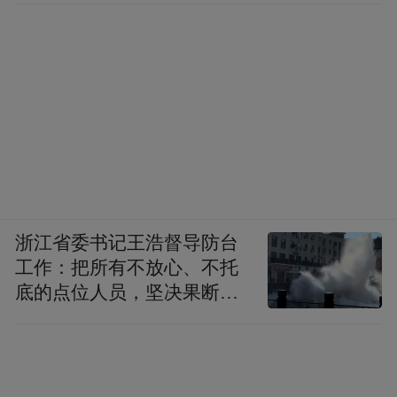
研发+唐山生产”“京津市场+唐山产品”的新兴
合作关系。
作者：赵越（zhaoyue1@chinanews.com.cn）
编辑：孙晓波
运营编辑：肖冉
浙江省委书记王浩督导防台
“特别声明：以上作品内容(包括在内的视频、图片或音
工作：把所有不放心、不托
频)为凤凰网旗下自媒体平台“大风号”用户上传并发
底的点位人员，坚决果断转
布，本平台仅提供信息存储空间服务。
移到位
Notice: The content above (including the videos,
pictures and audios if any) is uploaded and posted
by the user of Dafeng Hao, which is a social media
platform and merely provides information storage