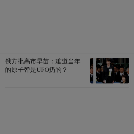
缩小碳排放现状与目标之间距离难度很大。”
曾刚分析。
而在宋向清看来，唐山钢铁等传统重工业对
经济的支撑作用较大，导致经济容易受到行
业周期性波动和市场需求变化的影响。此
外，唐山的资源短缺问题较为突出，主要体
俄方批高市早苗：难道当年
现在能源、水资源和土地资源等方面，其转
的原子弹是UFO扔的？
型升级压力仍不容小觑。
最近几年，唐山开始不断发力新产业，比如
目前唐山全市已经拥有机器人企业222家，其
中规上企业31家，专精特新中小企业51家，
专精特新“小巨人”企业13家，单项冠军企业9