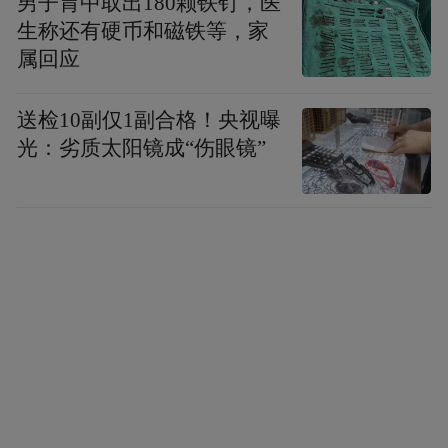
男子胃中取出180颗铁钉，医
生称还有硬币和磁铁等，家
属回应
送检10副仅1副合格！央视曝
光：劣质太阳镜成“伤眼镜”
唐山曹妃甸工业区铁矿石码头。图/视觉中国
而在中国社科院社会学所研究员牛凤瑞看