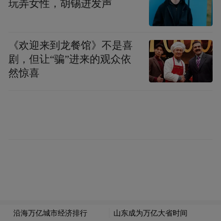
玩弄女性，胡锡进发声
长贡献率达58.9%，是经济增长的主要支
撑。”中国商业经济学会副会长宋向清分析。
《欢迎来到龙餐馆》不是喜
在他看来，唐山产业结构的亮点突出表现为
剧，但让“骗”进来的观众依
工业基础雄厚，规上工业增加值增长快，黑
然惊喜
色金属冶炼等重点行业表现出色。此外，高
新技术产业有发展潜力，2024年增加值增速
高于规上工业增加值增速2.6个百分点。
“同时，唐山沿海经济带作为中国重要的沿海
开放区域，拥有丰富的自然资源和优越的地
理位置，交通和物流体系完善，近年对外开
放力度加大，外向型经济和高附加值产业发
展进入加速度，呈现良好态势。”宋向清分