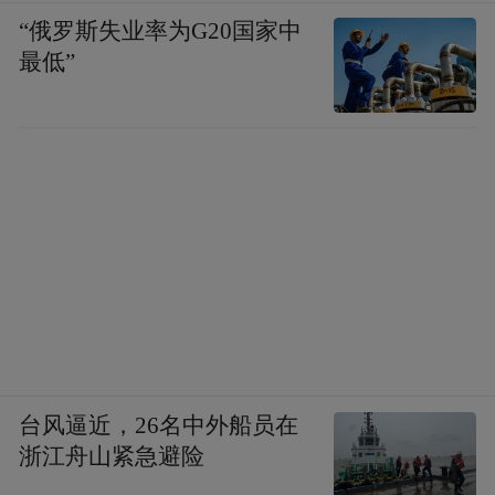
来，从比较优势角度分析，每个区域都有自
“俄罗斯失业率为G20国家中
最低”
身最适合发展的产业。比如像唐山这样的地
级市，有大铁矿，有海港，澳大利亚、巴西
海运而来的铁矿石，可以凭借低成本就地加
工。对唐山而言，发展钢铁产业拥有较强的
比较优势。而在高质量产业发展背景下，相
比部分“从零开始”的新产业，更重要的是将
优势传统产业不断升级。
事实上，唐山也在不断提升其钢铁产业的科
技含量。2024年12月3日，河北省首家省实验
台风逼近，26名中外船员在
室——燕赵钢铁实验室在河北省唐山市揭
浙江舟山紧急避险
牌。据悉，燕赵钢铁实验室是河北省启动建