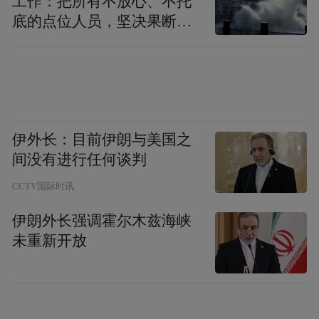
工作：把所有不放心、不托
粗钢产量10.19亿吨，唐山一地的占比就超过
底的点位人员，坚决果断转
1/9。
移到位
而对钢铁的依赖，也曾带给唐山“阵痛”。
2015年以来，在钢铁去产能的背景下，唐山
依靠重工业的发展路径承受了严峻的压力。
伊外长：目前伊朗与美国之
最近几年，随着钢铁市场发展态势的逐渐回
间没有进行任何谈判
稳，唐山的经济也因此受益。
CCTV国际时讯
在华东师范大学城市发展研究院院长曾刚看
伊朗外长强调霍尔木兹海峡
来，钢铁等传统产业为唐山市2024年经济发
未重新开放
展作出了重要贡献。他分析，唐山是世界上
知名的钢都，其钢产量占全世界钢产总量的
1/20，贡献了唐山本地税收的1/5以及一半以