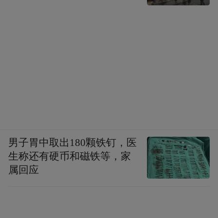
设的第一家省级实验室，采取“企业出题、实
验室答题”的方式，通过目标和需求导向，组
织科研活动。同时其还采取了“先使用、后付
费”的方式，加速科技成果转化。
新潜力待挖掘
虽然一直以来，钢铁产业一直是唐山的产业
“长板”，但受到地理位置和环境承载能力的
限制，在当下和未来发展中，唐山仍然面临
男子胃中取出180颗铁钉，医
生称还有硬币和磁铁等，家
不小的压力。
属回应
“降低资源型产业碳排放是一个世界性难题。
唐山邻近首都北京，大气环境质量要求高，