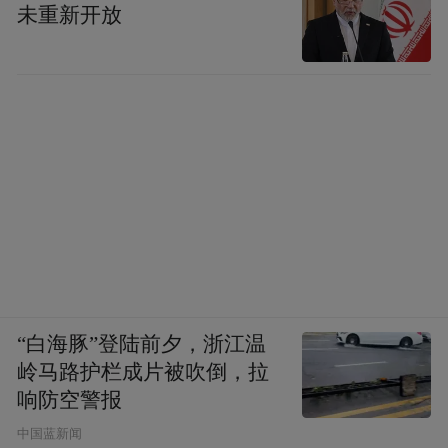
业的发展计划，但这类产业的发展往往需要
未重新开放
更为集中的科教资源作为支撑。作为一座地
级市，唐山的科教实力有限，在不少业内专
家看来，这正是京津冀合作的契机。
曾刚分析，唐山作为河北的经济中心城市，
地处京津冀地区的中间位置，邻近北京、天
津、雄安新区等重要地区，内外交通便捷，
跨地域产业合作潜力巨大。在他看来，唐山
市应该抓住转型发展的机遇，大力推进跨地
域“政产学研金”一体化；充分抓住京津冀协
“白海豚”登陆前夕，浙江温
同发展的国家战略机遇，积极主动对接北
岭马路护栏成片被吹倒，拉
响防空警报
京、天津的科创资源，支持创新飞地、产业
中国蓝新闻
飞地发展，建立“京津总部+唐山基地”“京津