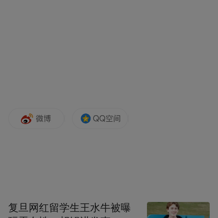
2024全年数据公布后，唐山第一产业增加值
661.1亿元，增长1.6%；第二产业增加值
5042.8亿元，增长6.4%；第三产业增加值
4300.0亿元，增长5.2%。第二产业增加值占
唐山GDP总额的50.4%，此外，第二产业对经
济增长的贡献率高达58.9%。
而2024全年唐山的规上工业增加值则比上年
增长8.3%，分别高出全国、全省2.5个和0.8
个百分点。
“2024年唐山三次产业增加值的结构为
复旦网红留学生王水牛被曝
6.6∶50.4∶43.0，第二产业占比最高，对经济增