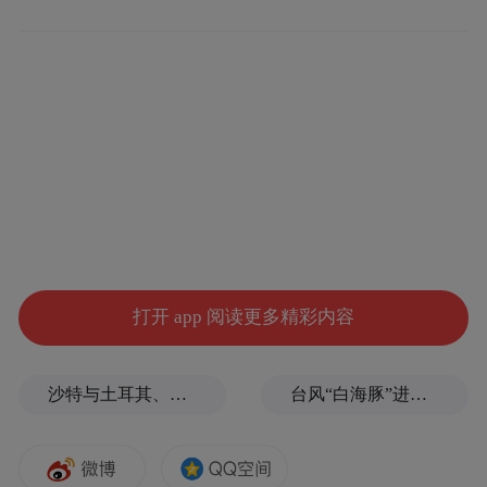
务型政府等方面发挥了作用。总的来看，“网
红”官员大体上有这么几种类型：
比如，成为“意见领袖”引导舆论。
一些领导
干部善于运用新媒体发表文章、评论、见
解，从而对网民观点和网络舆论产生重要影
响。他们有的因著书立说受到关注，成为光
环加身的“网红”作家，掀起阅读和讨论热
潮；有的通过个人账号回应民意关切、批评
打开 app 阅读更多精彩内容
不良风气、评论社会热点等，获得网民的认
可和点赞关注。
沙特与土耳其、巴基斯坦签署重磅军事协议，伊朗泼冷水！
台风“白海豚”进入24小时警戒线，最新登陆点预判
比如，化身“形象大使”开展宣传。
一些领导
干部立足于政务宣传的需求，采取当下时兴