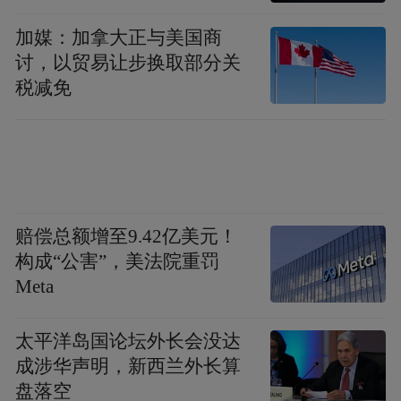
入，那这样容易引发社会舆论对其“故意作
加媒：加拿大正与美国商
秀”“不务正业”的质疑。
讨，以贸易让步换取部分关
税减免
盲目跟风导致行为异化。
随着“网红”官员频
频出圈，一些地方盲目跟风、“花式内卷”，
合理竞争能激发活力，但过度竞争就有可能
沦为形式主义。比如，有的地方把文旅资源
的宣传推广内容异化成了文旅局长“个人
赔偿总额增至9.42亿美元！
秀”，不管其有无特长、是否愿意，先推到台
构成“公害”，美法院重罚
Meta
前再说，各种比赛、排名轮番上阵，这不仅
不能带来想象中的宣传效果，还让文旅局长
太平洋岛国论坛外长会没达
们“一个头，两个大”。另一点无法回避的
成涉华声明，新西兰外长算
是，“网红”官员的打造对时机有要求，对官
盘落空