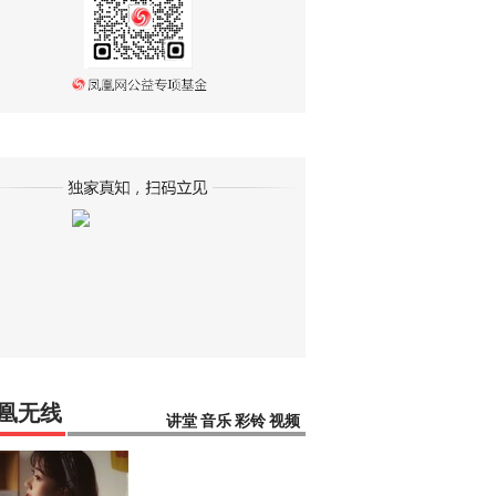
凰无线
讲堂
音乐
彩铃
视频