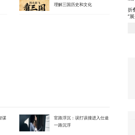
峡，伊朗与阿曼被曝达成临时协议框架
理解三国历史和文化
折
“
21
换？特朗普回应
120
喊话：别再作秀了！
85
拦截！基辅防空失灵，西方靠不住了
智谋
官路浮沉：误打误撞进入仕途
一路沉浮
366