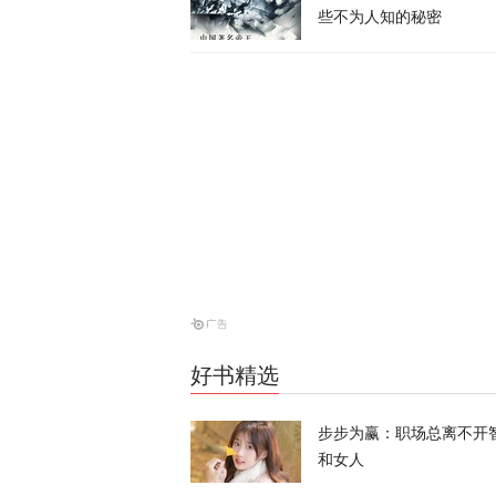
涉霍尔木兹海
些不为人知的秘密
天下事
美防长将被撤
天下事
伊朗议会议长
天下事
好书精选
28枚导弹零
步步为赢：职场总离不开
和女人
天下事