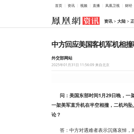
首页
资讯
视频
直播
凤凰卫视
财经
资讯
>
大陆
>
中方回应美国客机军机相撞
外交部网站
2025年01月31日 11:56:09
来自北京
问：美国东部时间1月29日晚，一
一架美军直升机在半空相撞，二机均坠
论？
答：中方对遇难者表示沉痛哀悼，