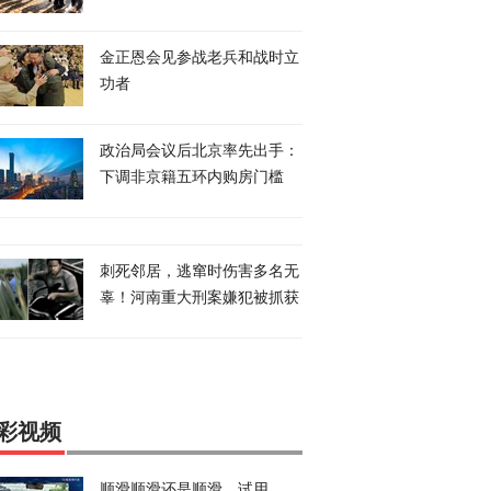
金正恩会见参战老兵和战时立
功者
政治局会议后北京率先出手：
下调非京籍五环内购房门槛
刺死邻居，逃窜时伤害多名无
辜！河南重大刑案嫌犯被抓获
彩视频
顺滑顺滑还是顺滑，试用