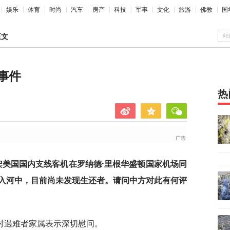
娱乐
体育
时尚
汽车
房产
科技
军事
文化
旅游
佛教
国
站
正文
事件
热
架美国国内支线客机在罗纳德·里根华盛顿国家机场同
入河中，目前尚未发现生还者。请问中方对此有何评
对遇难者家属表示深切慰问。