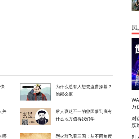
支持率应该是150%
52
凤
校园，致7死15伤，犯案前先射杀祖父母
65
绝泽连斯基！
的快
为什么总有人想去盗曹操墓？
105
他那么抠
W
万
人关
后人褒贬不一的曾国藩到底有
对
什么地方值得我们学
跃
别
有哪
烈火群飞看三国：从不同角度