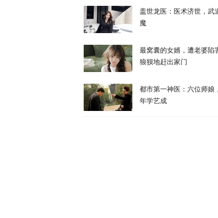
盖世龙医：医术济世，武
魔
最窝囊的女婿，遭老婆陷
狼狈地赶出家门
美媒：特朗普
都市第一神医：六位师娘
天下事
年学艺成
特朗普所乘直
天下事
岛内演习首日
抓不到？
又又切克闹