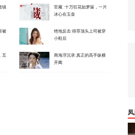
道镇
官藏 :十万狂花如梦寐，一片
冰心在玉壶
害被
绝地反击:得罪顶头上司被穿
小鞋后
私下支持万斯参加下届美国大选
，五
商海浮沉录:真正的高手纵横
4
开阖
升机遭遇飞行安全事件，现场监控画面曝光
13
，台军丢盔弃甲，赖清德深夜逃跑，赌解放军
凤
13