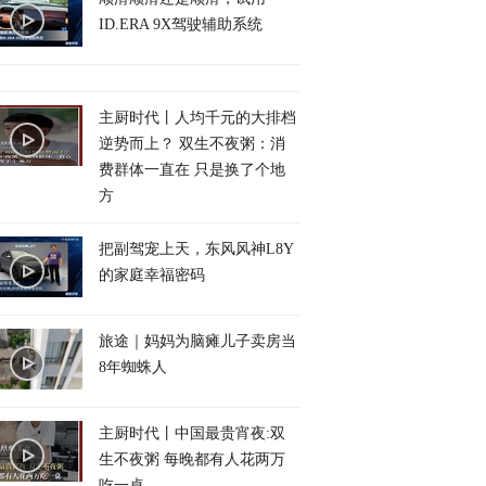
ID.ERA 9X驾驶辅助系统
主厨时代丨人均千元的大排档
逆势而上？ 双生不夜粥：消
费群体一直在 只是换了个地
方
把副驾宠上天，东风风神L8Y
的家庭幸福密码
旅途｜妈妈为脑瘫儿子卖房当
8年蜘蛛人
主厨时代丨中国最贵宵夜:双
生不夜粥 每晚都有人花两万
吃一桌