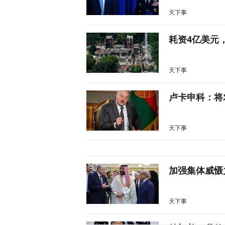
天下事
耗资4亿美元
天下事
卢卡申科：将
天下事
加强集体威慑
天下事