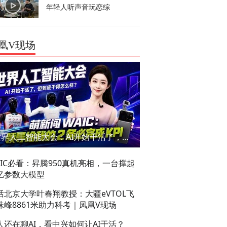
年轻人听声音玩恋综
凰V现场
世界人工智能大会：AI开始干活了，但到底干的怎么样？萌新闯WAIC
AIC必看：昇腾950真机亮相，一台撑起
亿参数大模型
话北京大学叶春翔教授：大疆eVTOL飞
珠峰8861米助力科考｜凤凰V现场
人还在聊AI，看中兴如何让AI干活？