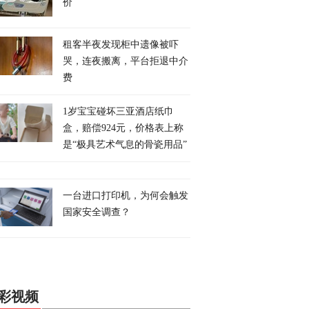
价
租客半夜发现柜中遗像被吓
哭，连夜搬离，平台拒退中介
费
1岁宝宝碰坏三亚酒店纸巾
盒，赔偿924元，价格表上称
是“极具艺术气息的骨瓷用品”
一台进口打印机，为何会触发
国家安全调查？
彩视频