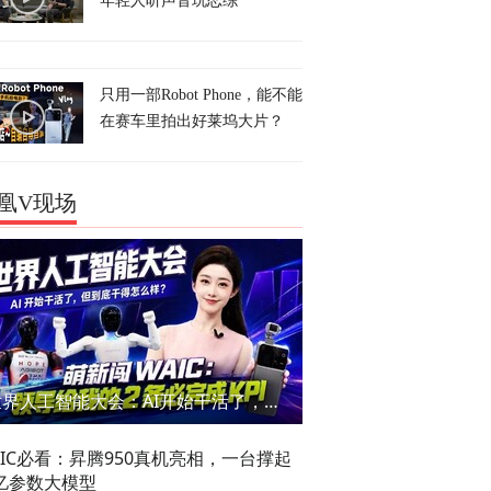
年轻人听声音玩恋综
只用一部Robot Phone，能不能
在赛车里拍出好莱坞大片？
凰V现场
世界人工智能大会：AI开始干活了，但到底干的怎么样？萌新闯WAIC
AIC必看：昇腾950真机亮相，一台撑起
亿参数大模型