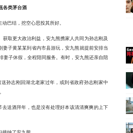
瓶各类茅台酒
主动巴结，挖空心思投其所好。
、获取更大政治利益，安九熊携家人共同为孙志刚及
志刚妻子黄某某到省内市县游玩，安九熊就提前安排当
排妻子休假，全程陪同服务。有时，安九熊还亲自陪
多次陪送孙志刚回湖北老家过年，或到省政府孙志刚家中
。
过节去送酒拜年，也是没有处理好本该清清爽爽的上下
妇接纳了安九熊。