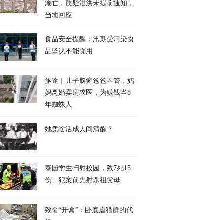
溺亡，质疑泄洪未提前通知，
当地回应
食品安全提醒：汛期受污染食
品坚决不能食用
旅途｜儿子脑瘫爸爸不管，妈
妈离婚卖房求医，为赚钱当8
年蜘蛛人
她凭啥活成人间清醒？
泰国学生扫射校园，致7死15
伤，犯案前先射杀祖父母
致命“开盒”：卧底虐猫群的代