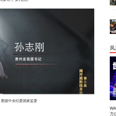
凤
 图据中央纪委国家监委
W
万