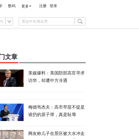
学
数码
注册
登录
更多
内
门文章
美媒爆料：美国防部高官寻求
访华，却遭中方冷遇
梅德韦杰夫：高市早苗不提是
谁扔的原子弹，真是耻辱
网友称儿子在景区被大水冲走