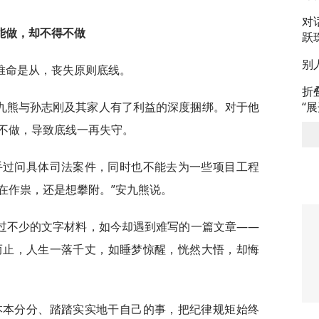
对
能做，却不得不做
跃
别
唯命是从，丧失原则底线。
折
“
九熊与孙志刚及其家人有了利益的深度捆绑。对于他
不做，导致底线一再失守。
手过问具体司法案件，同时也不能去为一些项目工程
在作祟，还是想攀附。”安九熊说。
过不少的文字材料，如今却遇到难写的一篇文章——
而止，人生一落千丈，如睡梦惊醒，恍然大悟，却悔
本本分分、踏踏实实地干自己的事，把纪律规矩始终