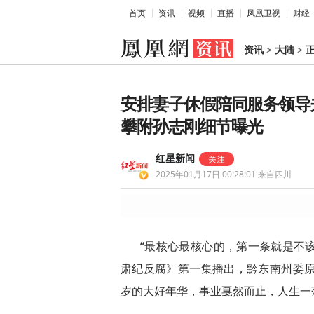
首页
资讯
视频
直播
凤凰卫视
财经
资讯
>
大陆
>
安排妻子休假陪同服务领导
攀附孙志刚细节曝光
红星新闻
2025年01月17日 00:28:01
来自四川
“最核心最核心的，第一条就是不该
肃纪反腐》第一集播出，黔东南州委原
岁的大好年华，事业戛然而止，人生一