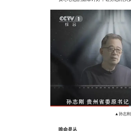
▲孙志刚
唯命是从