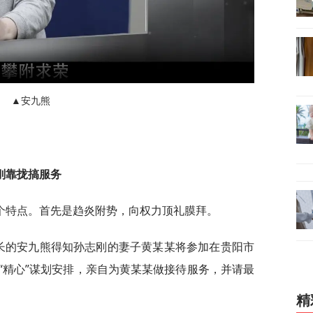
▲安九熊
刚靠拢搞服务
个特点。首先是趋炎附势，向权力顶礼膜拜。
书长的安九熊得知孙志刚的妻子黄某某将参加在贵阳市
“精心”谋划安排，亲自为黄某某做接待服务，并请最
精