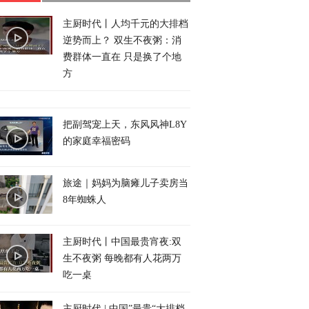
主厨时代丨人均千元的大排档
逆势而上？ 双生不夜粥：消
费群体一直在 只是换了个地
方
把副驾宠上天，东风风神L8Y
的家庭幸福密码
旅途｜妈妈为脑瘫儿子卖房当
8年蜘蛛人
主厨时代丨中国最贵宵夜:双
生不夜粥 每晚都有人花两万
吃一桌
主厨时代 | 中国”最贵“大排档