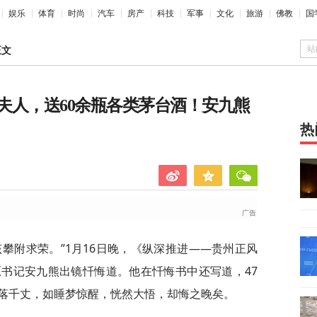
娱乐
体育
时尚
汽车
房产
科技
军事
文化
旅游
佛教
国
站
正文
夫人，送60余瓶各类茅台酒！安九熊
热
攀附求荣。”1月16日晚，《纵深推进——贵州正风
书记安九熊出镜忏悔道。他在忏悔书中还写道，47
落千丈，如睡梦惊醒，恍然大悟，却悔之晚矣。