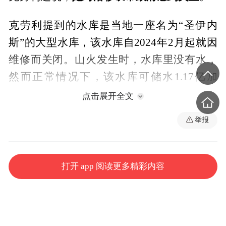
克劳利提到的水库是当地一座名为“圣伊内
斯”的大型水库，该水库自2024年2月起就因
维修而关闭。山火发生时，水库里没有水，
然而正常情况下，该水库可储水1.17亿加
仑。
点击展开全文
举报
美国加州南部地区当地时间1月7日突发山
火，火势在强风助推下迅速蔓延，该州已有
上万座建筑被烧毁。截至1月11日，加州山火
打开 app 阅读更多精彩内容
仍在持续，目前已造成至少16人死亡。