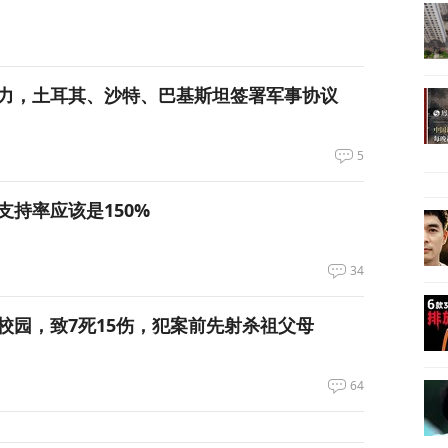
力，土耳其、沙特、巴基斯坦签署军事协议
5
支持率应该是150%
34
校园，致7死15伤，犯案前先射杀祖父母
64