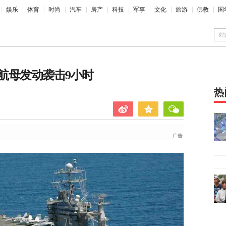
娱乐
体育
时尚
汽车
房产
科技
军事
文化
旅游
佛教
国
站
航母发动袭击9小时
热