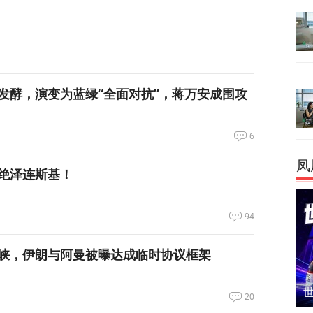
发酵，演变为蓝绿“全面对抗”，蒋万安成围攻
6
凤
绝泽连斯基！
94
峡，伊朗与阿曼被曝达成临时协议框架
20