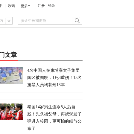
学
数码
注册
登录
更多
内
门文章
4名中国人在柬埔寨太子集团
园区被围殴，1死3重伤！15名
施暴人员均获刑13年
泰国14岁男生连杀8人后自
戕！先杀祖父母，再携98发子
弹进入校园，更可怕的细节公
布了