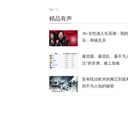
天下事
精品有声
特朗普所乘直
30+女性谈人生高潮：我
天下事
乐，和钱无关
最贫困、最混乱、最不为
注”的非洲，难上加难
富有统治权术的雍正到底
岛内演习首日
些不为人知的秘密
抓不到？
又又切克闹
俄方痛斥日本
罗斯