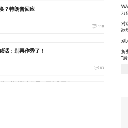
W
换？特朗普回应
万
对
118
跃
别
喊话：别再作秀了！
折
“
83
拦截！基辅防空失灵，西方靠不住了
358
私下支持万斯参加下届美国大选