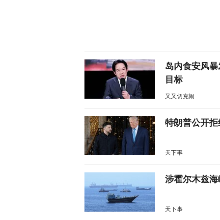
岛内食安风暴
目标
又又切克闹
特朗普公开拒
天下事
涉霍尔木兹海
天下事