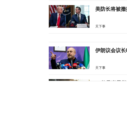
美防长将被撤
天下事
伊朗议会议长
天下事
28枚导弹零
天下事
美媒：特朗普