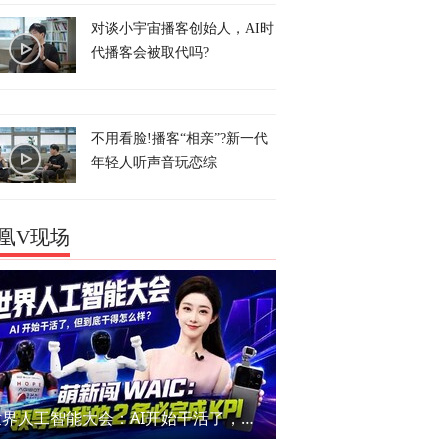
对谈小宇宙播客创始人，AI时
代播客会被取代吗?
不用看脸!播客“相亲”?新一代
年轻人听声音玩恋综
凰V现场
世界人工智能大会：AI开始干活了，但到底干的怎么样？萌新闯WAIC