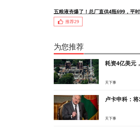
五粮液夯爆了！总厂直供4瓶699，平时
推荐
29
为您推荐
耗资4亿美元
天下事
卢卡申科：将
天下事