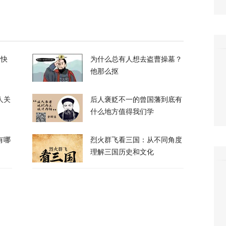
3
升机遭遇飞行安全事件，现场监控画面曝光
的快
为什么总有人想去盗曹操墓？
12
他那么抠
人关
后人褒贬不一的曾国藩到底有
什么地方值得我们学
有哪
烈火群飞看三国：从不同角度
，台军丢盔弃甲，赖清德深夜逃跑，赌解放军
理解三国历史和文化
12
政客广岛致辞：不提美国是投弹国，却批评俄