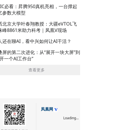
AIC必看：昇腾950真机亮相，一台撑起
亿参数大模型
话北京大学叶春翔教授：大疆eVTOL飞
珠峰8861米助力科考｜凤凰V现场
人还在聊AI，看中兴如何让AI干活？
叠屏的第二次进化：从“展开一块大屏”到
展开一个AI工作台”
查看更多
凤凰网
Loading...