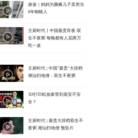
旅途｜妈妈为脑瘫儿子卖房当
8年蜘蛛人
主厨时代丨中国最贵宵夜:双
生不夜粥 每晚都有人花两万
吃一桌
主厨时代 | 中国”最贵“大排档
潮汕扫地僧：双生不夜粥
3D打印机放家里到底安不安
全？
主厨时代 | 最贵大排档双生不
夜粥 潮汕扫地僧 预告片