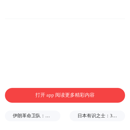
打开 app 阅读更多精彩内容
伊朗革命卫队：将保持对海峡控制至敌方接受全部条件
日本有识之士：32名中国劳工本不该命丧长崎