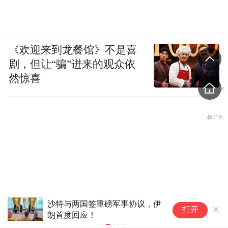
《欢迎来到龙餐馆》不是喜
剧，但让“骗”进来的观众依
然惊喜
沙特与两国签重磅军事协议，伊
俄乌互袭致
打开
朗首度回应！