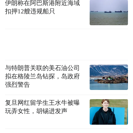
伊朗称在阿巴斯港附近海域
扣押12艘违规船只
与特朗普关联的美石油公司
拟在格陵兰岛钻探，岛政府
强烈警告
复旦网红留学生王水牛被曝
玩弄女性，胡锡进发声