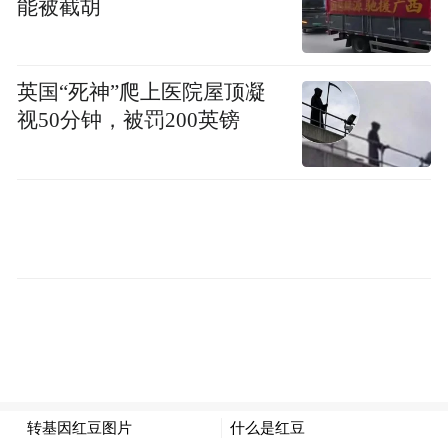
能被截胡
欧洲防务局局长谢迪维当日在一份声明中表
示：“在我们所面临的紧迫威胁推动下，欧盟
英国“死神”爬上医院屋顶凝
正在大力增加国防投资。不过，很大一部分
视50分钟，被罚200英镑
开支用于从欧盟以外购买现成装备，这凸显
了加强欧洲国防技术和工业基础的必要性。”
报告显示，2023年有8个欧盟国家达到了北约
设定的国防开支至少占国内生产总值2%的基
准。按占本国经济的比重来看，波兰是支出
最高的国家，随后是爱沙尼亚、拉脱维亚、
希腊、立陶宛和芬兰。
有20个成员国达到了国防开支中20%用于投