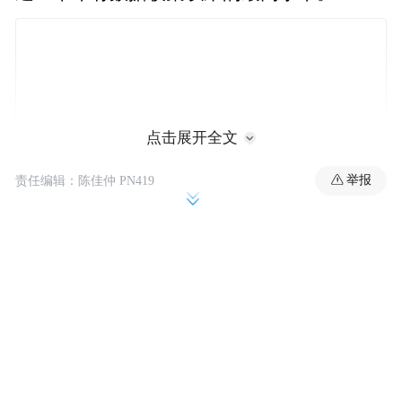
点击展开全文
举报
责任编辑：陈佳仲 PN419
欧洲防务局表示，欧盟国防开支预计在2024
年将再次上升，达到3260亿欧元，其中国防
投资占总支出比重将创下31%的纪录，今年
的国防采购支出可能会增至900多亿欧元。
欧洲防务局称，欧盟成员国正在增强军事能