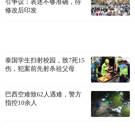
引争议：表述不够准确，待
修改后印发
泰国学生扫射校园，致7死15
伤，犯案前先射杀祖父母
巴西空难致62人遇难，警方
指控10余人