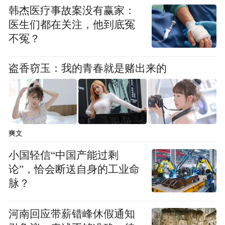
资方面仍落后于美国和中国。”
韩杰医疗事故案没有赢家：
医生们都在关注，他到底冤
“特别声明：以上作品内容(包括在内的视频、图片或音
不冤？
频)为凤凰网旗下自媒体平台“大风号”用户上传并发
布，本平台仅提供信息存储空间服务。
盗香窃玉：我的青春就是赌出来的
Notice: The content above (including the videos,
pictures and audios if any) is uploaded and posted
by the user of Dafeng Hao, which is a social media
platform and merely provides information storage
space services.”
爽文
小国轻信“中国产能过剩
论”，恰会断送自身的工业命
脉？
河南回应带薪错峰休假通知