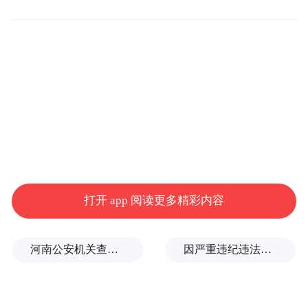
力以应对俄乌冲突，欧盟国家增加了武器采
购，以补充因向乌克兰提供军事援助而耗尽
的库存、弥补能力短板并提高应对高强度冲
突的准备程度。
“全面战争重返欧洲，以及成员国为增强自身
军事能力所做的努力，使得2023年国防开支
出现了显著增长。”报告中写道。
打开 app 阅读更多精彩内容
河南公安机关查实：“三支一扶”笔试存在规模性组织作弊犯罪
因严重违纪违法，金融监管总局原局长李云泽被罢免全国人大代表