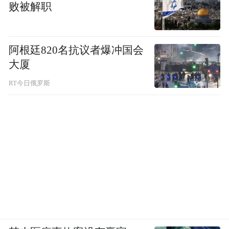
败被解职
阿根廷820名抗议者爆冲国会
大厦
RT今日俄罗斯