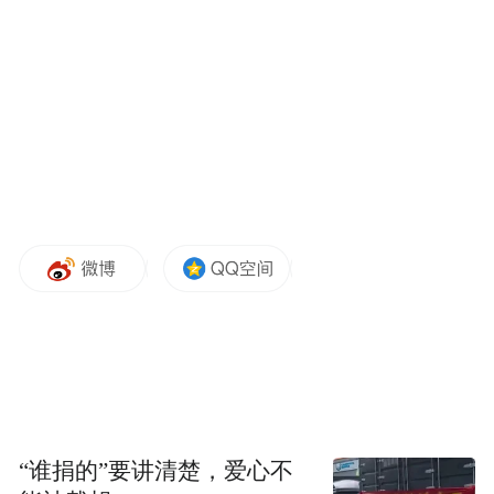
当地时间4月26日，立陶宛和波兰军队在立陶
宛举行“勇敢格里芬24/II”军事演习。 美国“防
务新闻”（Defence News）网站
欧洲防务局还提到，由于共同采购过程被认
为复杂且耗时，而各国通过购买现成商用装
备来弥补产能不足问题的需求又十分迫切，
可能导致去年欧洲的共同采购出现了暂时的
放缓。
“谁捐的”要讲清楚，爱心不