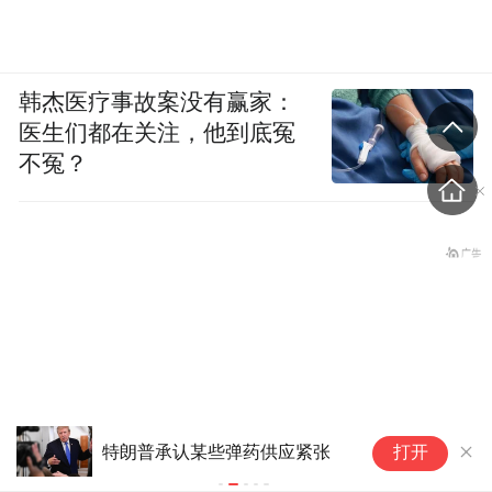
韩杰医疗事故案没有赢家：
医生们都在关注，他到底冤
不冤？
美
特朗普承认某些弹药供应紧张
打开
华