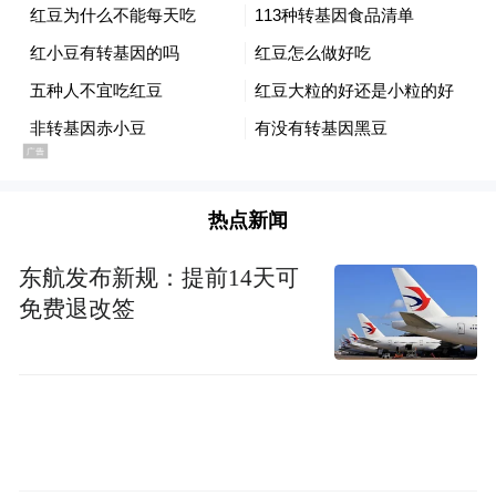
资的基准，其中卢森堡以59%领先，爱沙尼
亚为46%，芬兰和波兰也都将其国防开支的
45%用于投资。
欧盟在国防研发方面的支出在2023年增至110
亿欧元（约841亿元人民币），预计今年将达
到130亿欧元（约993.9亿元人民币）。尽管
热点新闻
欧盟研发支出较2016年的低谷已经增长了一
东航发布新规：提前14天可
倍多，但仍落后于中国和美国。据报告称，
免费退改签
美国去年在研发、测试及评估方面的支出约
为1290亿欧元（约9862.5亿元人民币）。
谢迪维表示：“我们对成员国国防研发支出的
增长表示欢迎，但欧洲在国防研究和技术投