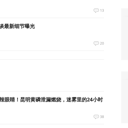
13
谈最新细节曝光
20
呛到辣眼睛！昆明黄磷泄漏燃烧，迷雾里的24小时
38