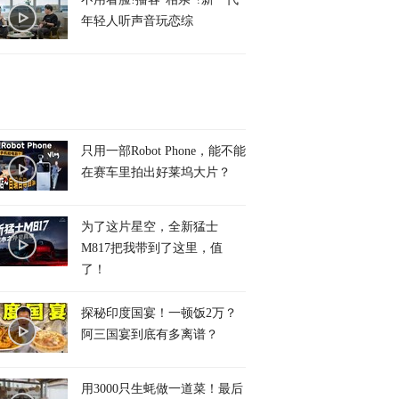
年轻人听声音玩恋综
只用一部Robot Phone，能不能
在赛车里拍出好莱坞大片？
为了这片星空，全新猛士
M817把我带到了这里，值
了！
探秘印度国宴！一顿饭2万？
阿三国宴到底有多离谱？
用3000只生蚝做一道菜！最后