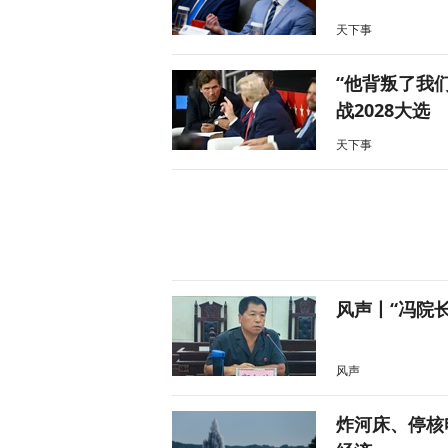
天下事
“他背叛了我
战2028大选
天下事
风声丨“冯院
风声
炸河床、停核