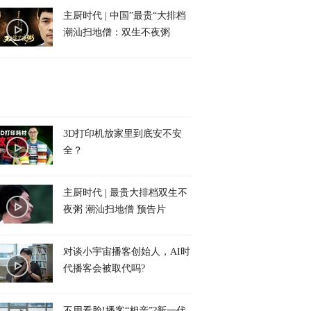
主厨时代 | 中国”最贵“大排档
潮汕扫地僧：双生不夜粥
3D打印机放家里到底安不安
全？
主厨时代 | 最贵大排档双生不
夜粥 潮汕扫地僧 预告片
对谈小宇宙播客创始人，AI时
代播客会被取代吗?
不用看脸!播客“相亲”?新一代