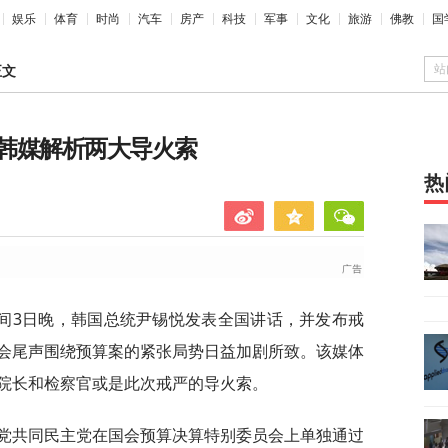
娱乐
体育
时尚
汽车
房产
科技
军事
文化
旅游
佛教
国
站
正文
韩媒解析两大导火索
热
间3日晚，韩国总统尹锡悦发表全国讲话，并发布戒
会尾声围绕预算案的紧张局势日益加剧所致。该媒体
院长和检察官或是此次戒严的导火索。
野党共同民主党在国会预算决算特别委员会上单独通过