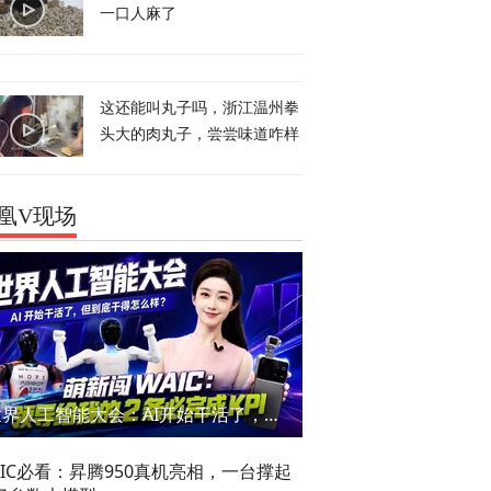
一口人麻了
这还能叫丸子吗，浙江温州拳
头大的肉丸子，尝尝味道咋样
凰V现场
世界人工智能大会：AI开始干活了，但到底干的怎么样？萌新闯WAIC
AIC必看：昇腾950真机亮相，一台撑起