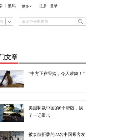
学
数码
注册
登录
更多
内
门文章
“中方正在采购，令人鼓舞！”
美国制裁中国的6个帮凶，挨
了一记重击
被泰航拒载的22名中国乘客发