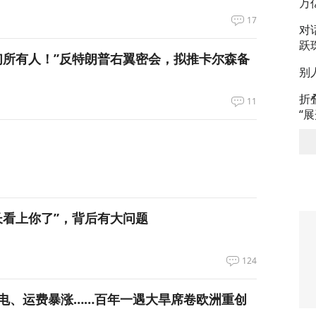
万
17
对
跃
们所有人！”反特朗普右翼密会，拟推卡尔森备
别
折
11
“
长看上你了”，背后有大问题
124
电、运费暴涨……百年一遇大旱席卷欧洲重创