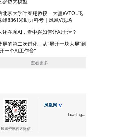
亿参数大模型
话北京大学叶春翔教授：大疆eVTOL飞
珠峰8861米助力科考｜凤凰V现场
人还在聊AI，看中兴如何让AI干活？
叠屏的第二次进化：从“展开一块大屏”到
展开一个AI工作台”
查看更多
凤凰网
Loading...
凤凰资讯官方微信