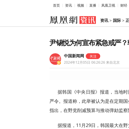
首页
资讯
视频
直播
凤凰卫视
财经
资讯
>
国际
>
尹锡悦为何宣布紧急戒严？
中国新闻网
2024年12月05日 06:26:26
来自北京
据韩国《中央日报》报道，当地时
严令。报道称，此举被认为是在定期国
指出，在野党削减预算与推动弹劾监察
据报道，11月29日，韩国最大在