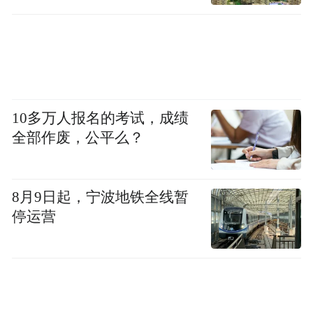
据《中华人民共和国治安管理处罚法》第二
十五条第一项的规定，公安机关依法对王某
志虚构事实扰乱公共秩序行为给予行政处
罚。
10多万人报名的考试，成绩
四、关于现场视频中黑衣男子身份核查情况
全部作废，公平么？
网传，现场视频中黑衣男子为公安民警。经
调查核实，该男子为崂山区王哥庄街道青山
8月9日起，宁波地铁全线暂
停运营
村居民林某瑞（与王某同村，个体经营业
主），事发时驾车路经现场，发现堵车严
重，便下车查看，看到王某正在对林某润辱
骂，即上前劝说。在王某驾车准备离开时，