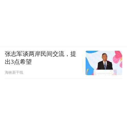
林某润挡在王某车辆前方，林某瑞让林某润”
记下车牌”，拉劝林某润让开，王某驾车离开
现场。
真诚感谢媒体和公众的监督，也真诚希望广
大网民不造谣、不信谣、不传谣，让我们共
张志军谈两岸民间交流，提
同营造清朗的网络空间。
出3点希望
青岛市公安局
海峡新干线
2024年9月3日