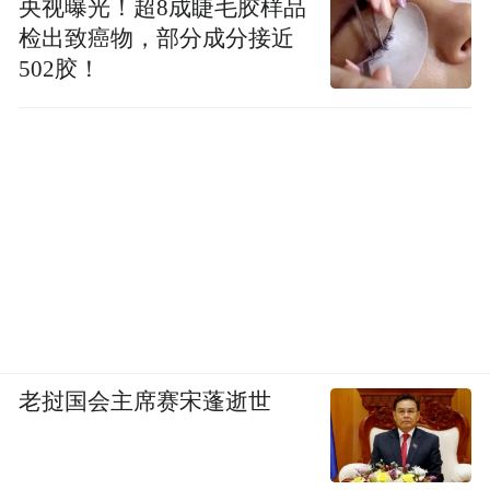
央视曝光！超8成睫毛胶样品
检出致癌物，部分成分接近
502胶！
老挝国会主席赛宋蓬逝世