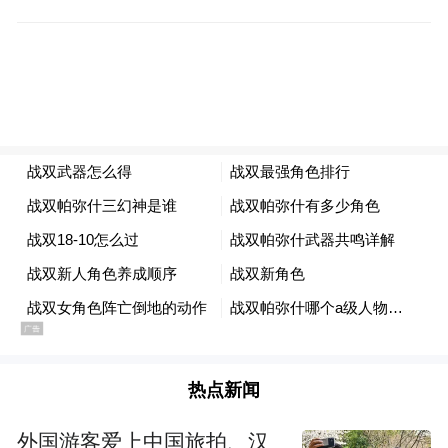
元。根据《中华人民共和国治安管理处罚
法》第十六条的规定，决定对王某合并执行
行政拘留十日，罚款一千元。8月30日凌晨1
时许，将王某送至青岛市拘留所执行行政拘
留。到案后，王某对自己的违法行为表示悔
过，书写《道歉书》向林某润致歉，表示愿
意承担林某润的医疗费用并赔偿损失。根据
《中华人民共和国治安管理处罚法》第九十
七条第二款的规定，8月31日，公安机关将对
王某的处罚决定送达被侵害人林某润，林某
润签字确认。案件办理过程中，民警告知林
热点新闻
某润，有权就本案对其造成的医疗费用、经
济损失等，依法向人民法院提起民事诉讼。
外国游客爱上中国旅拍、汉