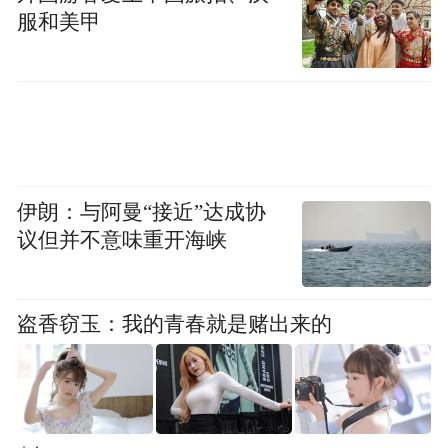
服和美甲
综合案件调查情况，该案件系行车纠纷引
发，不符合《中华人民共和国治安管理处罚
法》《中华人民共和国刑法》《最高人民法
院、最高人民检察院关于办理寻衅滋事刑事
案件适用法律若干问题的解释》关于寻衅滋
事行为的构成要件。
伊朗：与阿曼“接近”达成协
议但并不意味重开海峡
二、关于网传“肇事逃逸、交通违法未查处”
核查情况
盗香窃玉：我的青春就是赌出来的
经查，王某驾驶车辆与旅游大巴车发生刮
蹭，王某告知大巴车驾驶员联系方式并协商
处理，大巴车驾驶员向车队负责人报告情况