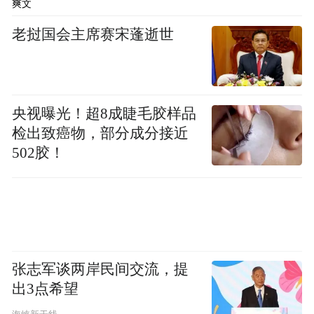
后，先行驶离现场。8月29日15时许，王某电
爽文
话联系大巴车驾驶员，大巴车驾驶员表示车
老挝国会主席赛宋蓬逝世
损轻微不要求赔偿。根据轻微道路交通事故
自行协商快速处理相关规定，王某车辆右前
侧、大巴车左后侧轻微车损，双方自行协商
央视曝光！超8成睫毛胶样品
处理达成一致后，王某驾车离开现场的行为
检出致癌物，部分成分接近
符合规定，不构成交通肇事逃逸，车辆手续
502胶！
齐全完备有效，无需扣留车辆。王某被执行
行政拘留后，车辆由其亲属保管，曾停放于
市南区金坛路附近。
8月29日21时许，根据《中华人民共和国道路
张志军谈两岸民间交流，提
交通安全法》第三十五条、第九十条，《道
出3点希望
路交通安全违法行为记分管理办法》第十一