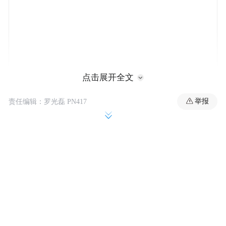
点击展开全文
一、关于案件调查处理情况
举报
责任编辑：罗光磊 PN417
2024年8月28日14时许，林某润（男，26
岁，青岛市崂山区王哥庄街道黄山村人，个
体经营业主）到返岭派出所报案称：8月28日
13时许，其在崂山风景区青山村观景台附近
被人辱骂殴打。返岭派出所依法立案，为林
某润制作报案笔录，开具《伤情鉴定委托
书》。通过走访调查、询问证人、视频研