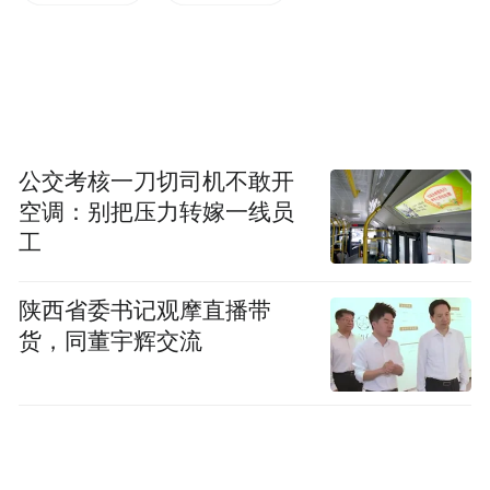
就事故处理协商达成一致。随后王某又对林
某润进行辱骂、殴打。
8月29日19时许，法医鉴定林某润面部软组织
挫伤、鼻出血及体表挫伤（右颈部一处、右
上胸部一处），依据《人体损伤程度鉴定标
公交考核一刀切司机不敢开
空调：别把压力转嫁一线员
准》，损伤程度属轻微伤。林某润在《鉴定
工
意见通知书》上签写“我对鉴定意见无异
议”。 8月29日22时许，根据《中华人民共和
陕西省委书记观摩直播带
国治安管理处罚法》第四十三条第一款的规
货，同董宇辉交流
定，公安机关对王某殴打他人行为处以行政
拘留十日，并处罚款五百元；根据《中华人
民共和国治安管理处罚法》第四十二条第二
项的规定，对王某侮辱行为处以罚款五百