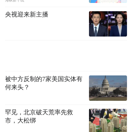
海峡新干线
条等有关规定，公安机关交通管理部门依法
央视迎来新主播
对王某驾车逆向行驶行为作出罚款二百元的
行政处罚，对其驾驶证一次记三分。
三、关于网传“居家拘留”核查情况
8月31日，公安机关巡查发现，网上出现大量
所谓王某“居家拘留”不实言论。经查，首发
被中方反制的7家美国实体有
者系王某志（男，31岁，在青务工人员），8
何来头？
月31日12时许，其途经市南区金坛路时，发
现涉事车辆，即对车辆及周边进行网络直
播，并编造“女当事人从家中下楼报警”的虚
罕见，北京破天荒率先救
市，大松绑
假信息，后又将现场相关视频传播至网上，
导致“居家拘留”谣言大量传播。9月2日，根