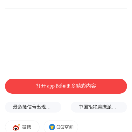
判，确认嫌疑人系王某（女，38岁，青岛市
崂山区王哥庄街道青山村人，曾从事茶叶店
经营、个体运输，目前无固定职业）。8月29
日18时许，将王某传唤到案接受调查。查
明，8月28日13时许，王某驾驶车辆前往医院
预约就诊，行至青山村观景台附近时，因车
辆较多通行缓慢，逆向行驶超车，与林某润
正向驾驶的车辆相遇，王某倒车准备并入顺
向车道。倒车过程中，林某润车辆持续向前
打开 app 阅读更多精彩内容
跟进移动，因林某润车辆与王某车辆间距过
近，王某无法并入顺向车道，期间与前方顺
最危险信号出现！全球能源大动脉岌岌可危
中国拒绝美鹰派副防长访华？弦外之音被热议
向行驶旅游大巴车发生刮蹭后，王某下车对
林某润进行了辱骂，并与旅游大巴车驾驶员