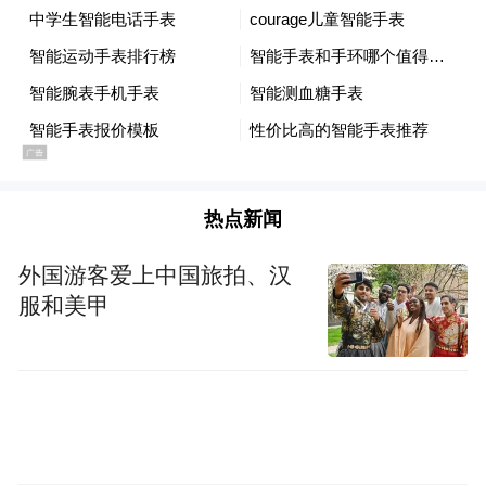
高尾直在安倍与特朗普的数十次会面中担任翻译
日媒
尽管如此，拜登的突然退出还是让日本感到
意外。《日经亚洲》称，在拜登宣布退选
后，22日，日本外务省官员在首相办公室进
热点新闻
进出出，向岸田文雄通报最新进展。一名外
务省官员表示，“拜登政府自然会成为跛脚
外国游客爱上中国旅拍、汉
鸭”，因此日本“应该就当这是拜登最后一个
服和美甲
任期且即将结束，然后该干嘛干嘛”。
报道提及，拜登将于今年9月在纽约召开联合
国大会，计划在会议期间与日本和韩国举行
三边峰会。11月，20国集团（G20）和亚太