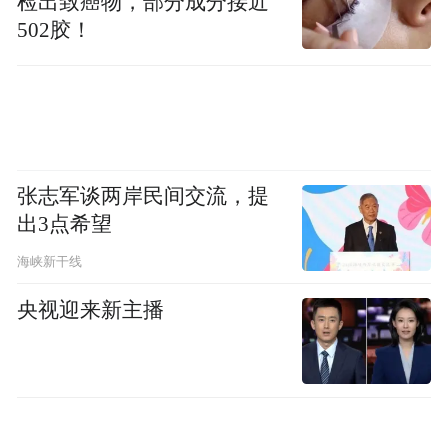
检出致癌物，部分成分接近
国战略安全和利益的言行。
502胶！
“特别声明：以上作品内容(包括在内的视频、图片或音
频)为凤凰网旗下自媒体平台“大风号”用户上传并发
布，本平台仅提供信息存储空间服务。
Notice: The content above (including the videos,
pictures and audios if any) is uploaded and posted
张志军谈两岸民间交流，提
by the user of Dafeng Hao, which is a social media
出3点希望
platform and merely provides information storage
space services.”
海峡新干线
央视迎来新主播