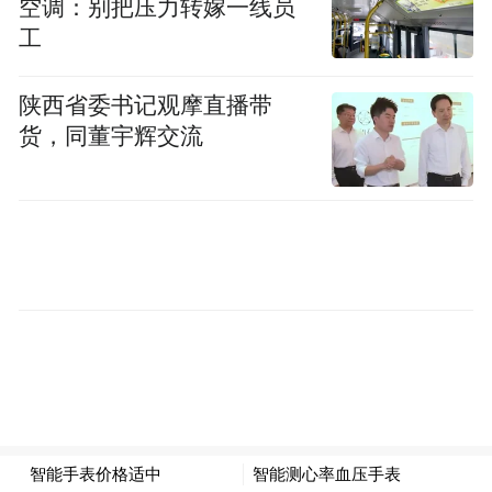
译高尾直“出山”。据介绍，高尾直曾在安倍
空调：别把压力转嫁一线员
工
与特朗普十多次的会面中提供翻译服务，深
受特朗普的信赖，被特朗普称为“小首相
陕西省委书记观摩直播带
（little prime minister）”。
货，同董宇辉交流