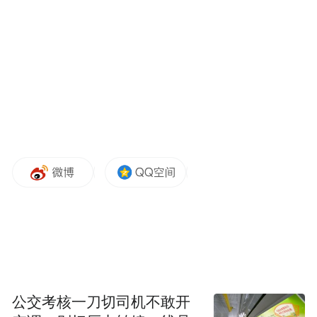
尽管日媒和官员对拜登任内的美日合作成就
大夸特夸，但同时承认，很早以前，日本政
府就采取措施，与特朗普团队进行接触，以
应对未来可能的“特朗普2.0”。
比如，岸田文雄早在2023年就推动任命山田
重夫为驻美大使，并授权其与特朗普团队联
系；日本执政党自民党的领导人物麻生太郎
曾赴美与特朗普会面，最终于今年4月成功。
今年3月份，路透社曾援引多名知情人士的话
称，防止特朗普获胜可能冲击美日关系，日
本政府准备请前首相安倍晋三生前的英语翻
公交考核一刀切司机不敢开