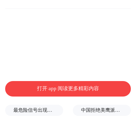
报道称，与特朗普“美国优先”的政策相反，
拜登在任期内专注于与盟友之间的团结。
据《日经亚洲》描述，2021年4月，拜登与时
任日本首相菅义伟在美会晤，并在联合声明
中对涉台问题指手画脚；岸田文雄2021年秋
上台后，美国加大在亚洲参与度，日本则大
幅增加国防预算予以配合；2023年开始，拜
登与日韩领导人两度在戴维营举行三边会
打开 app 阅读更多精彩内容
晤，毫不掩饰地针对中国。
报道还声称，美日共同强调欧洲日益增加的
最危险信号出现！全球能源大动脉岌岌可危
中国拒绝美鹰派副防长访华？弦外之音被热议
“对华依赖经济风险”，推动了全球对于经济
安全的关注。