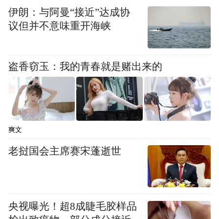
经合组织也将举行峰会。
伊朗：与阿曼“接近”达成协
议但并不意味重开海峡
“中国和俄罗斯都是G20和亚太经合组织成
员，日本需根据美国局势变化，来权衡如何
盗香窃玉：我的青春就是赌出来的
与中国进行对话。”报道最后揣测称，“未来
几个月，中俄可能会利用日本和美国之间可
能出现的任何裂痕。”
爽文
近年来，日本政府不断和美国勾结，在涉华
问题上指手画脚，并企图联合制华。我外交
老挝国会主席赛宋蓬逝世
部发言人此前指出，美日关系不应针对他国
或损害他国利益，不应破坏地区和平稳定。
中方坚决反对抱持冷战思维、搞小集团政治
央视曝光！超8成睫毛胶样品
的作法，坚决反对制造和激化矛盾、损害他