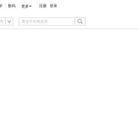
学
数码
注册
登录
更多
内