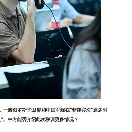
，一艘俄罗斯护卫舰和中国军舰在“菲律宾海”巡逻时
只”。中方能否介绍此次联训更多情况？