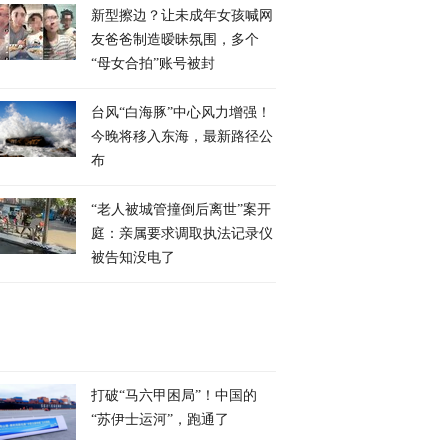
新型擦边？让未成年女孩喊网
友爸爸制造暧昧氛围，多个
“母女合拍”账号被封
台风“白海豚”中心风力增强！
今晚将移入东海，最新路径公
布
“老人被城管撞倒后离世”案开
庭：亲属要求调取执法记录仪
被告知没电了
打破“马六甲困局”！中国的
“苏伊士运河”，跑通了