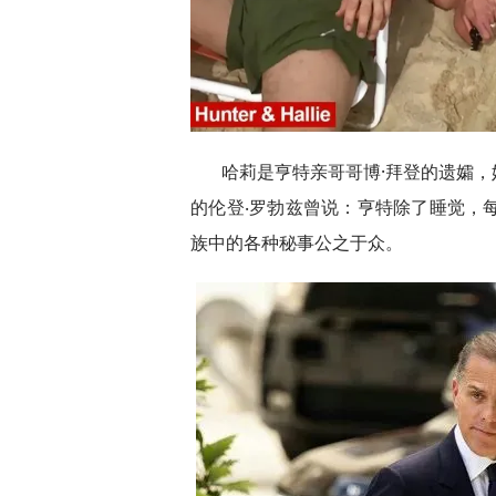
哈莉是亨特亲哥哥博·拜登的遗孀
的伦登‧罗勃兹曾说：亨特除了睡觉，每
族中的各种秘事公之于众。