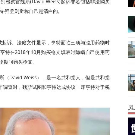
检察官魏斯(David Weiss)起诉罪名包括非法购买
特‧拜登则辩称自己是清白的。
枪被起诉。法庭文件显示，亨特面临三项与滥用药物时
特在2018年10月购买枪支填表时隐瞒自己使用药
物期间购买枪支。
（David Weiss），是一名共和党人，但是共和党
去年调查时，魏斯试图和亨特达成协议：即亨特对于税
凤