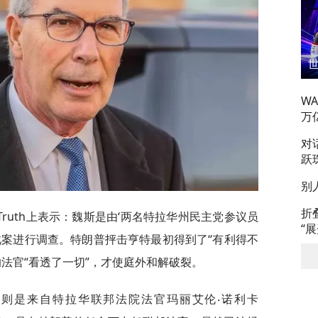
W
万
对
跃
别
折
ruth上表示：魏斯是由‘两名特拉华州民主党参议员
“
此案进行调查。特朗普抨击亨特最初得到了“有利得不
法官“看透了一切”，才使庭外和解破裂。
则是来自特拉华联邦法院法官玛丽艾伦‧诺利卡