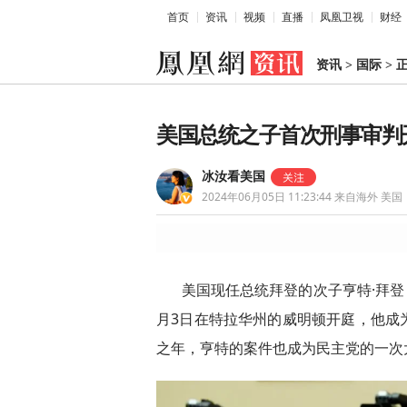
首页
资讯
视频
直播
凤凰卫视
财经
资讯
>
国际
>
美国总统之子首次刑事审判
冰汝看美国
2024年06月05日 11:23:44
来自海外 美国
美国现任总统拜登的次子亨特·拜登（H
月3日在特拉华州的威明顿开庭，他成
之年，亨特的案件也成为民主党的一次