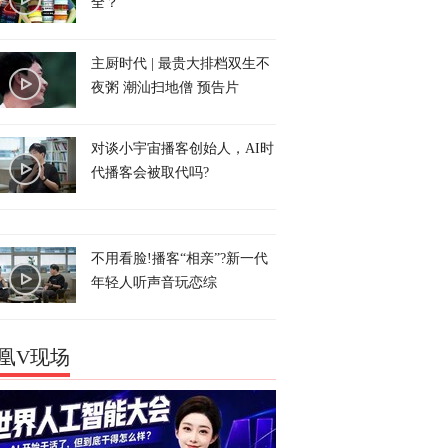
全？
主厨时代 | 最贵大排档双生不
夜粥 潮汕扫地僧 预告片
对谈小宇宙播客创始人，AI时
代播客会被取代吗?
不用看脸!播客“相亲”?新一代
年轻人听声音玩恋综
凰V现场