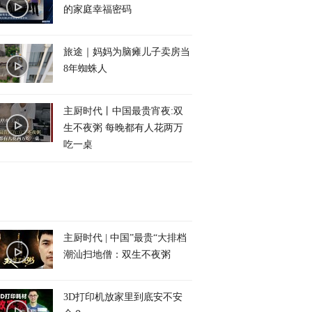
的家庭幸福密码
旅途｜妈妈为脑瘫儿子卖房当
8年蜘蛛人
主厨时代丨中国最贵宵夜:双
生不夜粥 每晚都有人花两万
吃一桌
主厨时代 | 中国”最贵“大排档
潮汕扫地僧：双生不夜粥
3D打印机放家里到底安不安