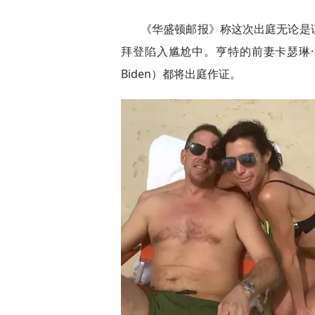
《华盛顿邮报》称这次出庭无论是
拜登陷入尴尬中。亨特的前妻卡瑟琳·布勒（K
Biden）都将出庭作证。