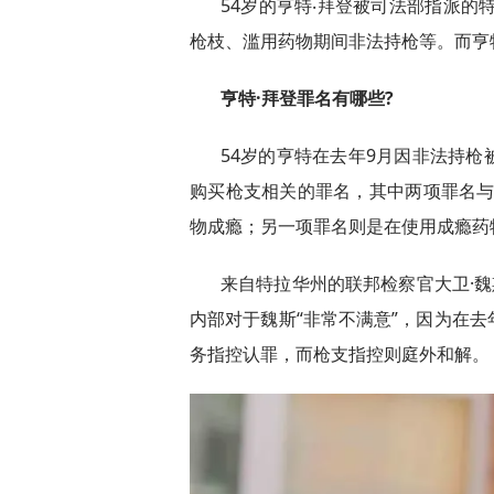
54岁的亨特‧拜登被司法部指派的特别
枪枝、滥用药物期间非法持枪等。而亨
亨特·拜登罪名有哪些?
54岁的亨特在去年9月因非法持
购买枪支相关的罪名，其中两项罪名与亨
物成瘾；另一项罪名则是在使用成瘾药
来自特拉华州的联邦检察官大卫·魏斯
内部对于魏斯“非常不满意”，因为在
务指控认罪，而枪支指控则庭外和解。