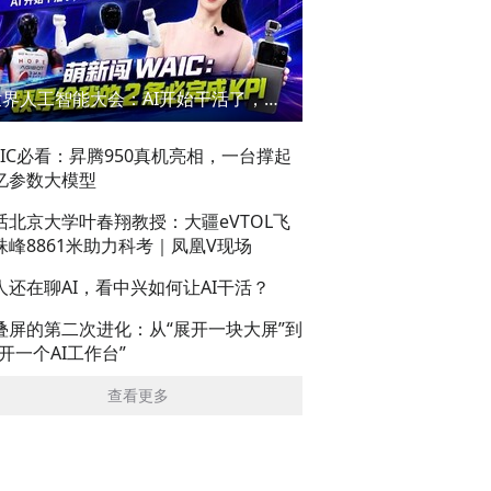
世界人工智能大会：AI开始干活了，但到底干的怎么样？萌新闯WAIC
AIC必看：昇腾950真机亮相，一台撑起
亿参数大模型
话北京大学叶春翔教授：大疆eVTOL飞
珠峰8861米助力科考｜凤凰V现场
人还在聊AI，看中兴如何让AI干活？
叠屏的第二次进化：从“展开一块大屏”到
展开一个AI工作台”
查看更多