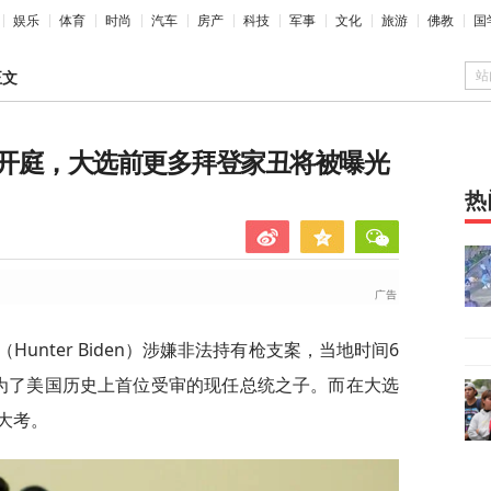
娱乐
体育
时尚
汽车
房产
科技
军事
文化
旅游
佛教
国
站
正文
开庭，大选前更多拜登家丑将被曝光
热
unter Biden）涉嫌非法持有枪支案，当地时间6
为了美国历史上首位受审的现任总统之子。而在大选
大考。