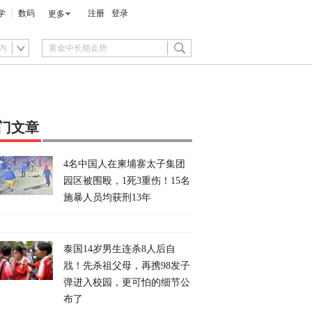
学
数码
注册
登录
更多
内
门文章
4名中国人在柬埔寨太子集团
园区被围殴，1死3重伤！15名
施暴人员均获刑13年
泰国14岁男生连杀8人后自
戕！先杀祖父母，再携98发子
弹进入校园，更可怕的细节公
布了