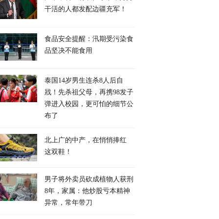
干活的人都发配边疆充军！
食品安全提醒：汛期受污染食
品坚决不能食用
泰国14岁男生连杀8人后自
戕！先杀祖父母，再携98发子
弹进入校园，更可怕的细节公
布了
北上广的中产，在悄悄捧红
这双鞋！
男子将外卖员砍成植物人获刑
8年，家属：他炒股亏本精神
异常，常年带刀