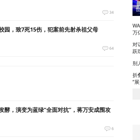
34
W
校园，致7死15伤，犯案前先射杀祖父母
万
对
64
跃
别
折
“
发酵，演变为蓝绿“全面对抗”，蒋万安成围攻
6