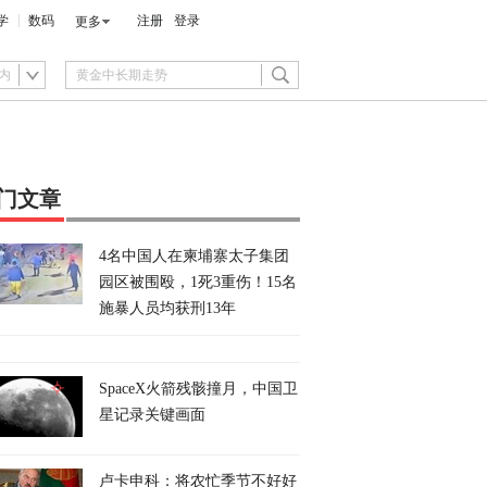
学
数码
注册
登录
更多
内
门文章
4名中国人在柬埔寨太子集团
园区被围殴，1死3重伤！15名
施暴人员均获刑13年
SpaceX火箭残骸撞月，中国卫
星记录关键画面
卢卡申科：将农忙季节不好好