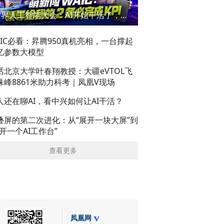
世界人工智能大会：AI开始干活了，但到底干的怎么样？萌新闯WAIC
AIC必看：昇腾950真机亮相，一台撑起
亿参数大模型
话北京大学叶春翔教授：大疆eVTOL飞
珠峰8861米助力科考｜凤凰V现场
人还在聊AI，看中兴如何让AI干活？
叠屏的第二次进化：从“展开一块大屏”到
展开一个AI工作台”
查看更多
凤凰网