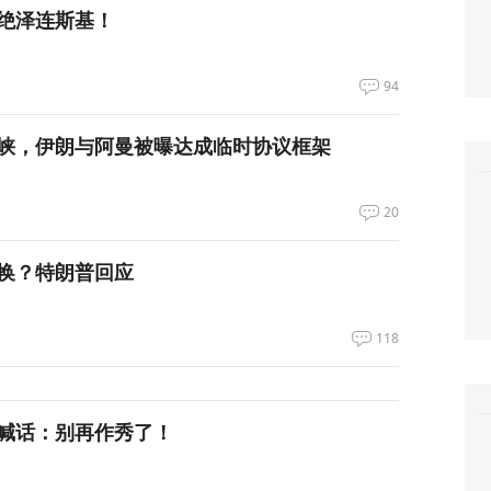
绝泽连斯基！
94
峡，伊朗与阿曼被曝达成临时协议框架
20
换？特朗普回应
118
喊话：别再作秀了！