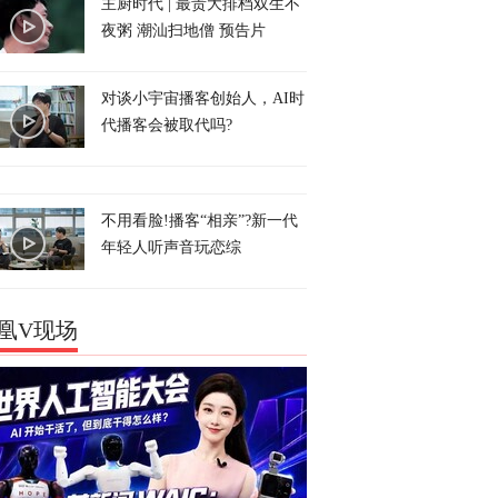
主厨时代 | 最贵大排档双生不
夜粥 潮汕扫地僧 预告片
对谈小宇宙播客创始人，AI时
代播客会被取代吗?
不用看脸!播客“相亲”?新一代
年轻人听声音玩恋综
凰V现场