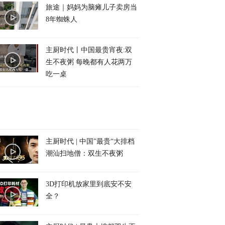
旅途｜妈妈为脑瘫儿子卖房当
8年蜘蛛人
主厨时代丨中国最贵宵夜:双
生不夜粥 每晚都有人花两万
吃一桌
主厨时代 | 中国”最贵“大排档
潮汕扫地僧：双生不夜粥
3D打印机放家里到底安不安
全？