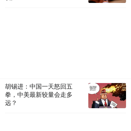
值得注意的是，《云南省曲靖城市管理条
例》第二十五条规定，临时占用城市建成区
道路两侧和公共场所举行活动的，应当经县
（市、区）城市管理综合行政执法部门批
准。如有违反的，则予责令改正，并可对个
人处50元以上200元以下的罚款，对单位处
200元以上1000元以下的罚款。
但是，将摆放花篮行为本身解释成“举行活
胡锡进：中国一天怒回五
动”难以成立，且与公开报道所显示的商家因
拳，中美最新较量会走多
“占道经营”而被处罚不符，故以此作为商家
远？
需要事先报备的法律依据也是缺少说服力
的。