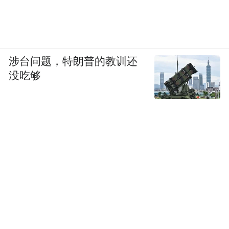
城管执法：不该放纵，也不该过度
尽管公众暂时还无法了解本案的全部事实，
但分析已公开的信息可知，即使涉事商家的
涉台问题，特朗普的教训还
行为涉嫌违法，本案行政处罚行为至少也是
没吃够
存在可商榷之处的。不仅如此，本案反映出
来的问题——或说公众关注本案的真正原因
并不在于案件本身，而在于城市管理是
——
不是容得下商家的花篮。
对该问题的回答，其实并没有适用于所有情
形的标准答案。在一些地方，商家为庆祝开
业而于门口排放花篮及举行一定的庆祝活
动，已经形成一种风俗，甚至形成一种喜庆