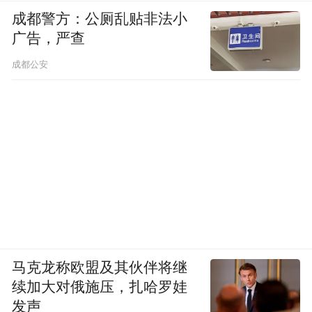
成都警方：公厕乱贴非法小
再次，若城管机关将报备作为不予处罚的考
广告，严查
虑因素，也无法律依据。
成都公安
事实上，如处罚针对的是违法占道经营行为
本身，则该行为并不会因为事先报备就降低
或消除其社会危害性，城管机关也不得因此
而对应当处罚的行为不予处罚。当然，若有
法律规定报备本身是一种义务且不予报备将
进行处罚，而商家未予报备，那么城管机关
可对不报备行为进行处罚，但那是另外一个
问题，与被罚的占道经营行为并无直接关
马克龙称欧盟及其伙伴将继
系。
续加大对俄施压，扎哈罗娃
发声