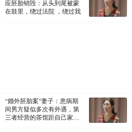
这不免让人怀疑城管执法人员的行为属于罚
应胚胎销毁：从头到尾被蒙
款“放行”，意在罚款，而不在于惩处和纠正
在鼓里，绕过法院 ，绕过我
违法行为。
是否违背信赖保护原则？
2.
商家认为，在当
地，新店开业都有摆放花篮的风俗，之前也
无因此被罚款的情况。但当商家就此询问执
法人员时，执法人员表示这是最近才规定
的。根据既有信息，我们无从知道，不得摆
放花篮是否为最近才有的规定；也无法获知
此处所谓的最新“规定”，是规范性文件，还
“婚外胚胎案”妻子：患病期
间男方疑似多次有外遇，第
是内部掌握的执法尺度。
三者经营的茶馆距自己家步
行仅15分钟
若前述“规定”系规范性文件，根据《行政处