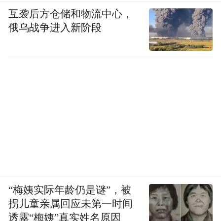
文化传统。尽管它可能给外人带来一定的不
互袭后方仓储和物流中心，
便，但人们通常对此都抱持一定程度的容
俄乌战争进入新阶段
忍，路过之时也可接受适度的回避与绕路。
本案报道中所反映出来的“从来没有听说过有
因此被罚款”，反映了执法部门对此通常是持
宽容态度的，也符合《行政处罚法》所规定
的“轻微不罚”“首违不罚”等精神。于宣威当
地的城市管理机关而言，这更是《曲靖市城
市管理综合行政执法条例》第十六条第二款
的要求，即“对违法行为轻微的，应当采用说
服教育、劝导示范等方式引导当事人及时纠
“梅姨实际年龄仍是谜”，被
拐儿童亲属回应未第一时间
正”。
透露“梅姨”真实姓名原因