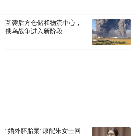
然而，从公开的信息包括网传的视频看，涉
案商家的花篮在接受处罚之后仍继续摆放在
互袭后方仓储和物流中心，
店外。
俄乌战争进入新阶段
《行政处罚法》第二十八条第一款规定：“行
政机关实施行政处罚时，应当责令当事人改
正或者限期改正违法行为。”对任何违法行
为，在进行处罚时，都应当责令其改正，本
案中商家的行为若构成违法，则应该在进行
处罚的同时，责令其予以清理，不再继续在
门口摆放。但公开信息显示，城管机关并未
依法责令改正或限期改正。
“婚外胚胎案”原配朱女士回