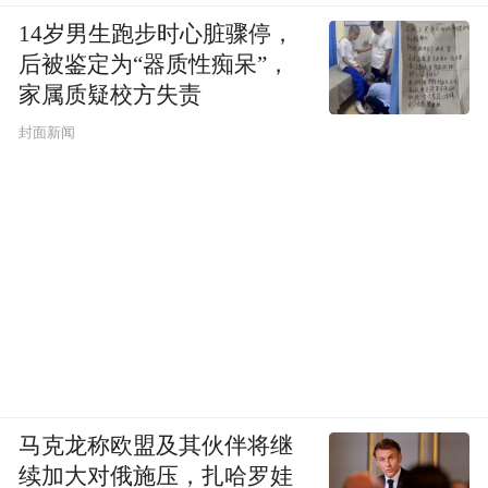
14岁男生跑步时心脏骤停，
主编｜萧轶
后被鉴定为“器质性痴呆”，
家属质疑校方失责
(本文章版权归凤凰网所有，未经授权，不得转载)
封面新闻
马克龙称欧盟及其伙伴将继
续加大对俄施压，扎哈罗娃