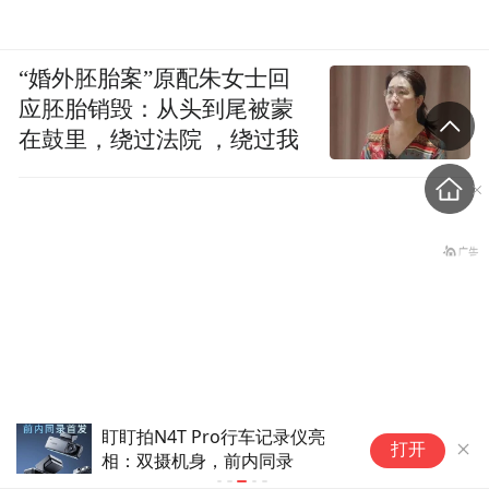
“婚外胚胎案”原配朱女士回
应胚胎销毁：从头到尾被蒙
在鼓里，绕过法院 ，绕过我
盯盯拍N4T Pro行车记录仪亮
小
打开
相：双摄机身，前内同录
售
“不想干了，特提出辞职，在