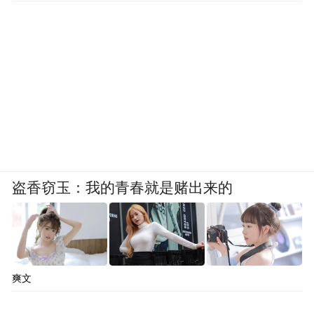
点”行为，未免牵强。
此外，《曲靖市文明行为促进条例》第二十
四条也明确规定：“禁止下列不文明经营行
为：（一）擅自占用城市、县城建成区道
路、广场、桥梁、人行天桥、地下通道或者
但
其他公共场所设摊经营、兜售物品；…….”
该条例对前述禁止性规定并未直接规定罚
则，而是规定“依照有关法律、法规的规定予
盗香窃玉：我的青春就是赌出来的
以处罚”。因此，该《条例》应不是本案行政
处罚的直接依据。
爽文