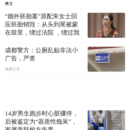
（八）擅自占道经营”；第五十七条规定：
爽文
“违反本条例第二十二条、第三十二条、第三
“婚外胚胎案”原配朱女士回
十三条规定的，由县级以上城建主管部门责
应胚胎销毁：从头到尾被蒙
在鼓里，绕过法院 ，绕过我
令改正，可以并处300元以上3000元以下罚
款……”鉴于公开披露的信息已经明确，本案
成都警方：公厕乱贴非法小
城管机关对商家进行了罚款200元的行政处
广告，严查
罚，故其应不是根据本条例进行的处罚。不
成都公安
过，即使是根据本条例进行的减轻处罚，也
需要明确，商家摆放花篮的行为是本条例所
规定的“占道经营”行为。
但问题是，在人行道上摆放花篮而不是摆放
14岁男生跑步时心脏骤停，
用于售卖的商品，是否属于“占道经营”行为
后被鉴定为“器质性痴呆”，
具有相当大的解释空间。
若严格从字面解
家属质疑校方失责