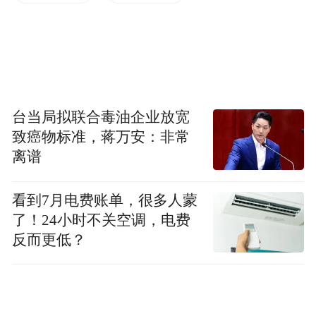
时在门口摆放花篮的行为进行处罚，却引发
其原因不仅在于处罚行为本身
了舆论关注，
是否合法，还反映出人们质疑城管机关对此
类情形的处理是否抱持了适当的宽容。
台当局拟联合毒油企业放宽
致癌物标准，蒋万安：非常
离谱
商家开业摆花篮，违法吗？
看到7月电费账单，很多人蒙
了！24小时不关空调，电费
目前的公开信息，并未明确行政机关是依据
反而更低？
什么法律规范、基于什么事实对涉事商家进
行处罚的，只是明确了本案中商家确有将花
篮摆放到门口人行道上的行为。根据上述事