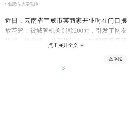
中国政法大学教师
近日，云南省宣威市某商家开业时在门口摆
放花篮，被城管机关罚款200元，引发了网友
热议。据报道，城管执法人员因商家把花篮
点击展开全文
摆到了人行道上，认为属于占道经营，故应
举报
予罚款200元。商家则认为，花篮摆在店门口
确实占到了人行道，但新店开业摆放花篮是
当地的风俗，也从来没有听说过有人因此被
罚款的情况。对此，执法人员称这是最近才
规定的，如果不交罚款，就会把花篮没收拿
走。由于这些花篮都是朋友送的贺礼，商家
最后只能接受了罚款处罚。