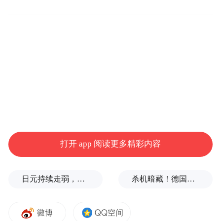
舆情发生之后，宣威市政务热线回复记者
称，新店开业如果想要摆放花篮的话，可以
向城管部门提前报备申请；如果征得城管部
门的同意，开业期间应该是可以摆放花篮
的。此外，曲靖市近期正处于创建文明城市
的复审期间，因此城管部门对于市容市貌抓
得也比较紧，如果没有进行提前报备，而且
确实将花篮摆放到了店外，影响了市民通行
和市容市貌，这一执法行为属于正常执法，
打开 app 阅读更多精彩内容
是无法进行投诉的。
日元持续走弱，给我们什么样的机会？
杀机暗藏！德国机场发现携爆炸物无人机，或涉及外国势力
对于违法占道经营行为进行制止、查处，是
城管机关的职责所在。但此次对商家于开业