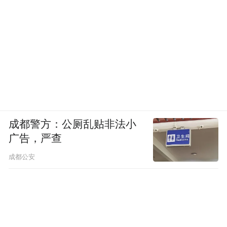
但是，城市管理容得下商家的花篮并不是绝
对的。比如，对于一些商家的花篮摆放占据
了全部的道路截面，阻断了行人交通，且拒
不改正的，城市管理机关依法进行处罚就是
合法且合理的。可见，所谓的城市管理容得
下商家的花篮，是一种有条件的、适度的宽
容，是在法律容许的范围进行的裁量，而不
是违背法律规定的放纵。
成都警方：公厕乱贴非法小
广告，严查
成都公安