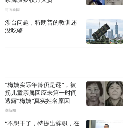
释，则摆放花篮并非是直接的经营行为，谈
封面新闻
不上占道经营；若将经营行为理解为所有与
涉台问题，特朗普的教训还
经营相关、服务于经营的行为，则摆放花篮
没吃够
的行为终究系服务于商家的经营行为，因此
认定其属于“占道经营”行为未尝不可。
另一部可能作为本案处罚依据的地方性法规
是《云南省曲靖城市管理条例》，该条例第
二十五条规定：“不得擅自在城市建成区道路
“梅姨实际年龄仍是谜”，被
拐儿童亲属回应未第一时间
两侧和公共场所堆放物料、占道作业、摆摊
透露“梅姨”真实姓名原因
设点。县级以上人民政府可以确定特定区
潮新闻
域、时段，允许摆摊设点，但不得妨碍道路
通行、消防安全，影响环境卫生”。该《条
“不想干了，特提出辞职，在