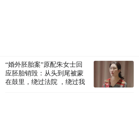
此外，在公开报道中，涉案商家称，执法人
员告诉她，如果事先报备并缴纳一定费用，
就可以在店门口摆花篮。鉴于目前只有商家
一方的陈述，并无其他证据予以证明，相信
不应存在这样的情形。然而，一旦“交钱即可
摆放”这一描述是真实存在的，则涉及到具体
“婚外胚胎案”原配朱女士回
若无明确的法律依据，城
的法律依据问题，
应胚胎销毁：从头到尾被蒙
管机关即使可接受报备或拥有相应的许可
在鼓里，绕过法院 ，绕过我
权，也不得收取费用，否则即属违法。