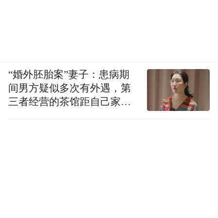
更进一步，本案反映出来的，也不仅是对花
“婚外胚胎案”妻子：患病期
篮的宽容度问题，还是整个城市管理应该如
间男方疑似多次有外遇，第
何把握适当尺度，既不放纵违法行为，也不
三者经营的茶馆距自己家步
行仅15分钟
过度执法问题。
就此而言，城市管理机关在执法过程中，应
该努力保持依法行政与执法温度的平衡：一
方面应该严格依法行政，另一方面在法定范
围内保持适度和必要的宽容，“疏”、“堵”结
合，让城管执法以“铁汉展柔情，情法两相