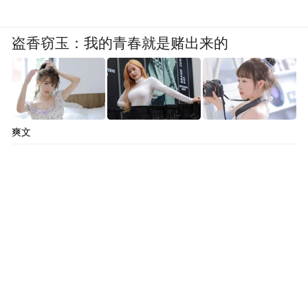
宜”的姿态展示给社会大众。
盗香窃玉：我的青春就是赌出来的
唯有如此，方可改变人们对城管执法的刻板
印象，使人们认识到城市管理执法乃是为了
让城市变得更好而开展的，从而不再“天然
地”质疑城管执法行为，甚至发展到让人们积
爽文
极主动地配合、支持城市管理执法。
当然，要做到这一步，有待于城市管理机关
在执法素质、执法能力和人们在法治意识等
方面的进一步提高。但纵然如此，它也不应
该被视为一个不能企及的目标。
本文系凤凰网评论部特约原创稿件，仅代表作者立场。