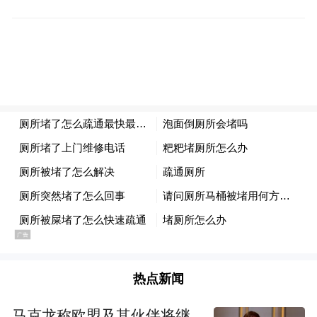
实，城管机关若以“占道经营”为由对商家进
行罚款处罚，则须认定该行为是违法的占道
经营行为且是应予处罚的，然后方可根据相
应的法律规范进行处罚。
一般认为，城市管理主要是地方职责，特别
是城市人民政府的职责。也因此，国家层面
有关城市管理的主要规范性法律文件《城市
市容和环境卫生管理条例》（1992年6月28日
中华人民共和国国务院令第101号发布，2017
年3月1日《国务院关于修改和废止部分行政
法规的决定》第二次修正），也仅仅对相关
热点新闻
事项作了原则性规定，而并无与本案情形直
马克龙称欧盟及其伙伴将继