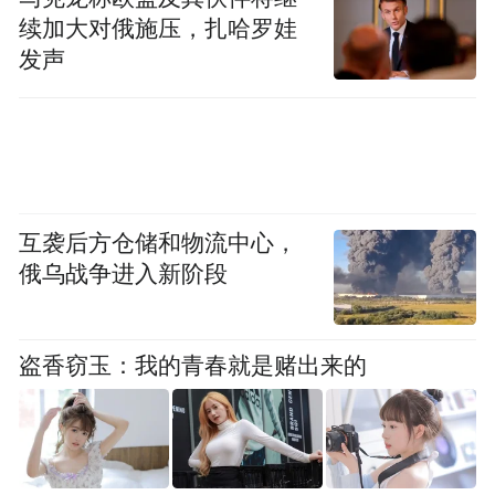
接相关的具体规定。
续加大对俄施压，扎哈罗娃
发声
在云南省宣威市，有关城市管理的地方性法
规和地方政府规章，主要包括《云南省城市
建设管理条例》《云南省城市市容和环境卫
生管理实施办法》《云南省曲靖城市管理条
例》《曲靖市文明行为促进条例》等。在上
互袭后方仓储和物流中心，
述地方性法规和规章中，其条文可能涉及本
俄乌战争进入新阶段
案的包括《云南省城市建设管理条例》《云
南省曲靖城市管理条例》《曲靖市文明行为
盗香窃玉：我的青春就是赌出来的
促进条例》。
《云南省城市建设管理条例》第三十三条规
定：“在城市规划区内禁止下列行为：……