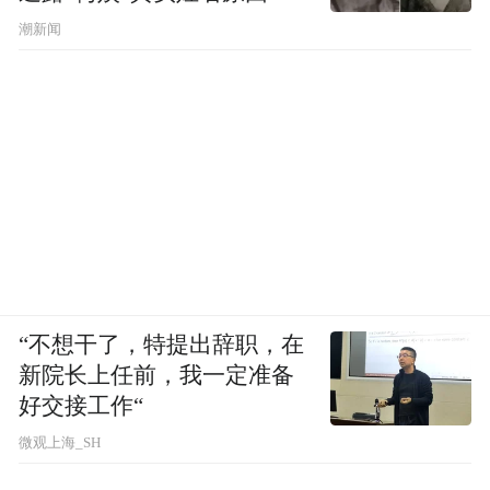
更有一些地方，如在云南省昆明市，该市城
潮新闻
市管理局、自然资源和规划局、商务局、网
格化综合监督指挥中心于今年2月底联合下发
了《关于进一步优化商业活动场所服务管理
弹性措施的通知》，规定“适度允许商业外
摆”，实施包容审慎监管。
当前的城市管理执法，原则上应该
换言之，
容得下商家的开业花篮。特别是在各方致力
“不想干了，特提出辞职，在
于促进经济从疫情影响中复苏的大环境之
新院长上任前，我一定准备
下，城市管理容得下商家的花篮更是营造良
好交接工作“
好营商环境、促进经济持续好转的需要。
微观上海_SH