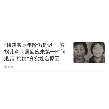
了一个行政惯例，对于已经形成的行政惯
例，行政机关不得因为“创建文明城市”或其
他原因而不予遵循，否则涉嫌违背信赖保护
原则。
报备后即可摆放花篮？
3.
宣威市政务热线回
“梅姨实际年龄仍是谜”，被
复记者称，新店开业如果想要摆放花篮的
拐儿童亲属回应未第一时间
话，可以向城管部门提前报备申请，如果征
透露“梅姨”真实姓名原因
得城管部门的同意，开业期间应该可以摆放
潮新闻
花篮。这一回应是难以成立的。
首先，此回应意味着报备是一种行政许可，
但此种许可并不具备法律依据，违反了《行
政许可法》的规定。