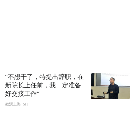
罚法》第五条第三款的规定，“对违法行为给
予行政处罚的规定必须公布；未经公布的，
不得作为行政处罚的依据”，则该规范性文件
在没有向社会公开的情形下，不得作为处罚
的依据。就如商家所表达的朴素观点：“如果
确有相关规定，那么至少应该让商家们都知
道才对”。
“不想干了，特提出辞职，在
若前述“规定”，系为了“创建文明城市”或其
新院长上任前，我一定准备
他需要而最新明确的内部执法尺度，则可认
好交接工作“
为据此进行处罚违背了信赖保护原则。其原
微观上海_SH
由于长期以来类似的摆放花篮行为
因在于：
都不予处罚，故对此情形“不处罚”已经形成