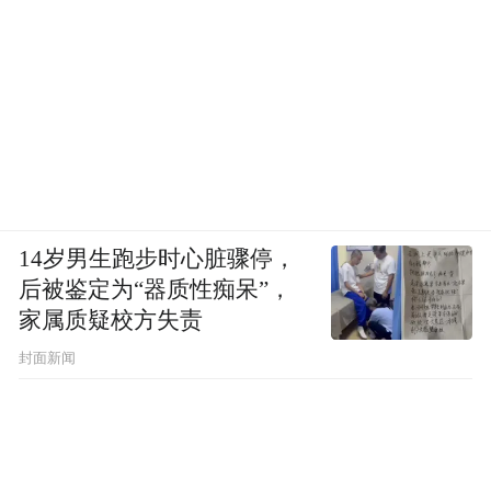
14岁男生跑步时心脏骤停，
综上所述，本案中商家于店铺门口摆放花篮
后被鉴定为“器质性痴呆”，
的行为，若按《云南省城市建设管理条例》
家属质疑校方失责
认定属于“占道经营”行为并予处罚，则其在
封面新闻
定性上虽无不可，但涉及到如何“从轻处罚”
问题；若按《云南省曲靖城市管理条例》认
定为“摆摊设点”行为并予处罚，则其定性是
否准确有进一步讨论的余地。