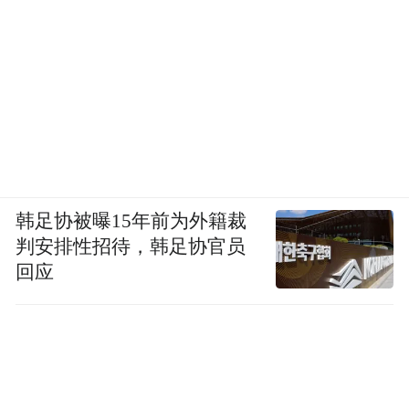
什么是JN.1变异株？JN.1变异株为何号称“最
长命病毒”？是否比上一代变异株更具传染
性？
JN.1是奥密克戎亚变体BA.2.86的后代。
BA.2.86谱系于2023年8月首次被发现，JN.1
被分类为奥密克戎（Omicron）系BA.2.86变
异株的第二代亚分支。JN.1变异株于今年8月
韩足协被曝15年前为外籍裁
判安排性招待，韩足协官员
25日在卢森堡采集的样本中首次监测到。
回应
JN.1与BA.2.86密切相关，具有较多的突变位
JN.1相比今年流行的XBB.1.5增加了41
点，
个突变，比BA.2 Spike增加了33个突变。
这
可能使其传染性更强。