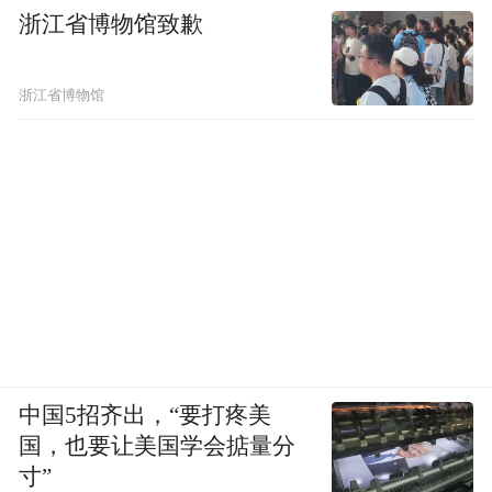
浙江省博物馆致歉
浙江省博物馆
我国批准的XBB疫苗分别为：北京神州重组
新冠病毒Beta/BA.1/BQ.1.1/XBB.1变异株S三
聚体蛋白疫苗，简称神州新四价疫苗；成都
威斯克重组三价新冠病毒（XBB+BA.5+Delta
中国5招齐出，“要打疼美
变异株）三聚体蛋白疫苗，简称威斯克三价
国，也要让美国学会掂量分
疫苗等五款疫苗。
寸”