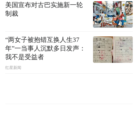
来，截至12月10日，在我国本土病例中共监
美国宣布对古巴实施新一轮
制裁
测到7例JN.1变异株。
而在12月12日中疾控发
新增重症
布的今年11月的新冠疫情通报中，
病例135例、死亡病例8例。
“两女子被抱错互换人生37
年”一当事人沉默多日发声：
中疾控的相关数据表明，11月的主要流行株
我不是受益者
仍为XBB系列变异株，占比前三位的分别为
红星新闻
XBB.1.9及其亚分支、XBB.1.16及其亚分支、
XBB.1.22及其亚分支。