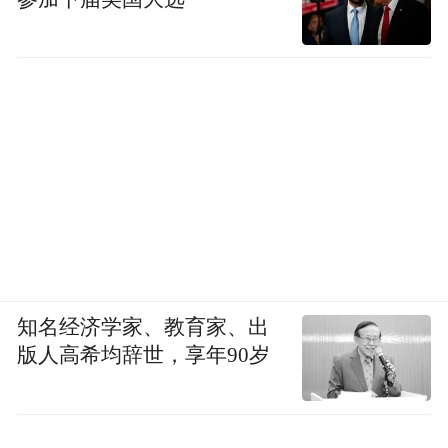
意味着，这些亚谱系对公共卫生产生的影
响，以及对其加以应对所需的措施都是相似
的。
感染JN.1变异株可能出现发烧、流涕、头
痛、全身疼痛、咳嗽、喉咙痛等症状，与其
但是，这个
他变异毒株相比并无显著区别。
冬季经常发生的多病毒先后感染，比如，先
感染了流感、支原体、呼吸道合胞病毒、腺
病毒，如果再感染了新冠，则可能会出现无
知名经济学家、教育家、出
法预料的身体反应与医疗压力。同时，这也
版人高希均辞世，享年90岁
对治疗新冠的药物提出了挑战。