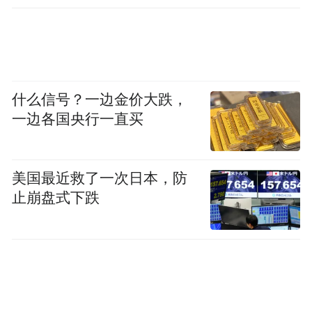
什么信号？一边金价大跌，
一边各国央行一直买
美国最近救了一次日本，防
止崩盘式下跌
而我们的邻居新加坡、日本等国同步遭受流
感与新冠病毒的双重冲击。印尼雅加达报告
两例新冠死亡。泰国在数日前通报了3例死亡
病例。日本目前有6174间学校需要部分或完
全停课。