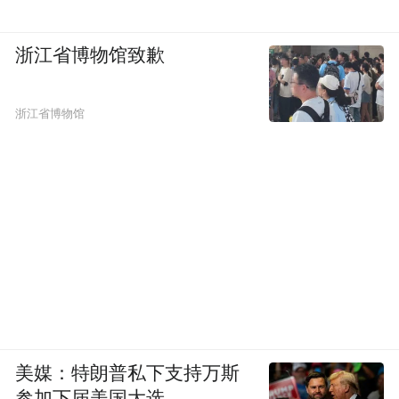
▎
JN.1新冠变异株也被称为“Pirola”。
浙江省博物馆致歉
自2021年11月26日，世界卫生组织宣布，全
球正面临一种新的“需要关注”的2019冠状病
浙江省博物馆
毒变异株奥密克戎后，奥密克戎没有停止变
异的脚步。
如今，有超过500多个奥密克戎
变异株的亚谱系在传播。但实际造成影响的
变异株则只有少数我们已知的几款。
到目前为止，奥密克戎的这些亚谱系存在很
多共同之处：它们都具有很高的传染性，都
在上呼吸道复制，引发的疾病都没有那么严
这
美媒：特朗普私下支持万斯
重，都产生更容易实现免疫逃逸的突变。
参加下届美国大选