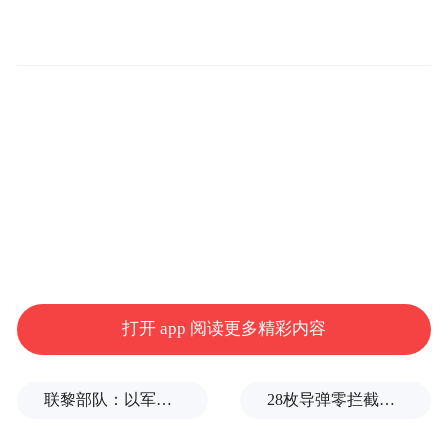
被升级为VOI的是奥密克戎。
3. 医学专家常荣山预判，至少需要45天的时
间，JN.1变异株将成为中国最主要的流行
株。感染JN.1或表现为与其他毒株相似的症
状，现有的新冠测试和治疗手段预计仍对
JN.1仍有效，但在流感、新冠与肺炎支原体
三种病毒冲击下，这轮病毒感染潮会变得更
加复杂，我们需要预防可能出现无法预料的
身体反应与医疗压力。
打开 app 阅读更多精彩内容
联黎部队：以军单日向黎发射113枚炮弹
28枚导弹零拦截！基辅防空失灵，西方靠不住了