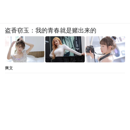
鉴于新冠新的变异株JN.1变异株比以往变异
株更强的传播力，更快的传播速度，更高的
累计感染率，那些在过去几个月中感染过流
盗香窃玉：我的青春就是赌出来的
感、支原体等免疫力低下的人、慢病患者，
非常有必要现在去接种新冠疫苗。如果有条
件，建议同步接种流感、肺炎疫苗。
爽文
在高风险场合戴口罩以及通风，也是加强自
我保护的重要措施。指南中没有提及的防治
措施以及药物治疗，可能存在潜在风险，不
建议尝试。