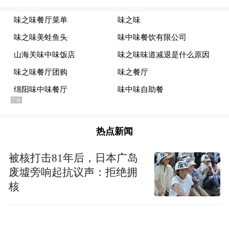
但这个有35个突变的变异株BA.2.86的子系
JN.1，从今年11月以来，最先在法国、英国
等欧洲国家暴发，其后席卷美国、澳大利
热点新闻
亚、新西兰、英国、新加坡、德国、西班
牙、葡萄牙等40多国。
其中该变异体病毒已
被核打击81年后，日本广岛
废墟旁响起抗议声：拒绝拥
在丹麦感染了50%人口。英国报告JN.1每周
核
传播速度远远超过其他
增长率预计为84.2%，
已知变异株。