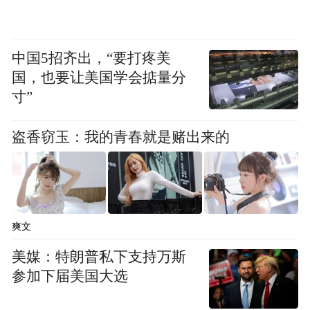
12月8日，美国疾病控制与预防中心（CDC）
官网首次将JN.1单独纳入新冠临近预报
中国5招齐出，“要打疼美
（SARS-CoV-2 Nowcast），称JN.1是当前
国，也要让美国学会掂量分
美国增长最快的新冠变异株。
寸”
JN.1变异株在全球流行毒株中的占比迅速增
盗香窃玉：我的青春就是赌出来的
加，从11月初的约4%增长至12月初的30%左
右。截至12月10日，全球超40多个国家/地区
监测到JN.1变异株。从分布看，欧洲占比最
高，美洲等大洲的JN.1变异株所占比例亦呈
爽文
快速增长趋势。
美媒：特朗普私下支持万斯
参加下届美国大选
美国CDC预警，新冠JN.1变异株强势来袭，
住院人数增长了17.6%，2.2万人因新冠感染