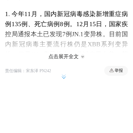
1. 今年11月，国内新冠病毒感染新增重症病
例135例、死亡病例8例。12月15日，国家疾
控局通报本土已发现7例JN.1变异株。目前国
内新冠病毒主要流行株仍是XBB系列变异
株，但是JN.1变异株自11月以来已在美、英
点击展开全文
等40多个国家暴发，引发全球警惕。
举报
责任编辑：宋东泽 PN242
2. JN.1是奥密克戎亚变体BA.2.86的后代，传
播速度远超XBB系列等变异株。近日，英国
报告JN.1每周增长率预计为84.2%；美国在
JN.1变异株强势来袭的情况下，其死亡人数
增长了25.0%。世卫组织已将BA.2.86变异株
升级为“需要关注的变异株”（VOI），2年前