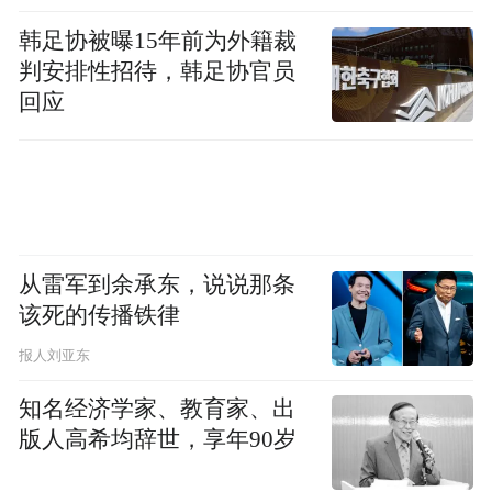
而入院。同时，死亡人数增长了25%。
随着
韩足协被曝15年前为外籍裁
判安排性招待，韩足协官员
年底假期季节的到来，新冠病例再次上升；
回应
据最新数据显示，截至12月9日，新冠变异株
JN.1已经占据了美国所有新冠感染病例的
21.4%，仅次于目前占据首位的新冠变体
HV.1。预计将在本周发布的最新数据中，成
为美国占据首位的优势传播变异株！
从雷军到余承东，说说那条
该死的传播铁律
JN.1
公卫学者忧心，若依目前的速度传播，
在圣诞节前后会成为美国新冠病例的主要病
报人刘亚东
株，新年伊始将酿成新一波新冠疫情。
知名经济学家、教育家、出
版人高希均辞世，享年90岁