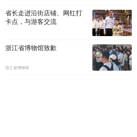
我国会不会受到这一超快传播的新冠变异株
省长走进沿街店铺、网红打
侵袭，重演去年冬季感染潮？
卡点，与游客交流
自九月至今，国内多地仍在受到流感、新
浙江省博物馆致歉
冠、肺炎支原体等多重病毒的侵袭。最新一
周的数据表明，北京地区共报告传染病86045
例，相较上周增加18.7%，再次刷新了年内最
浙江省博物馆
高记录。北京第四波疫情规模稳超前三波流
感及新冠疫情，已连续八周增长，但峰值仍
不能确定。
JN.1变异株在我国
根据以上数据，我认为，
成为最主要的流行株，将至少需要45天。
现