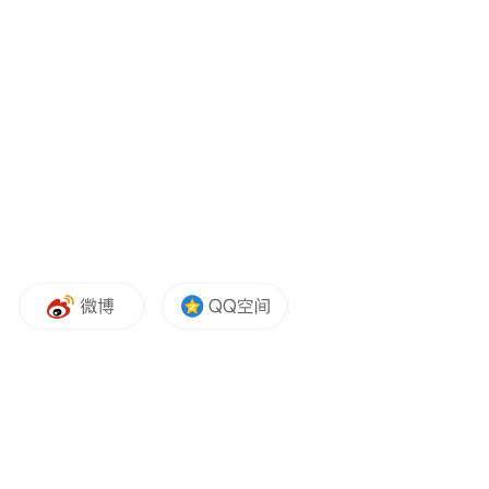
11月新冠死亡8例，重症135例！国家疾控局
通报检出7例最新JN.1变异株，已在全球40
多国暴发
12月15日，国家疾病预防控制局发布最新通
自11月首次发现本土新冠JN.1变异株以
报，