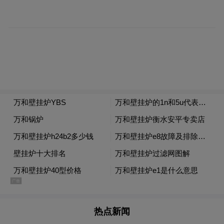
照省、市专项办提级办理要求，对该网络舆
情反映的东泰集团所属煤矿9条事故线索全部
进行提级核查，现制定《对东泰集团所属煤
矿生产安全事故网络舆情开展后续核查工作
的方案》（以下称《工作方案》）。”
▲吕梁市安全生产委员会办公室发布相关通知
热点新闻
根据《工作方案》，吕梁市安委办决定重新