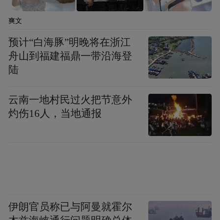
16日下午，红星新闻记者多次联系吕梁市安
爽文
全生产委员会办公室及吕梁市应急管理局了
预计“白海豚”明晚将在浙江
解相关核查的进展，电话未能拨通。
舟山到福建福鼎一带沿海登
陆
红星新闻记者 胡闲鹤
云南一地村民过火把节意外
“特别声明：以上作品内容(包括在内的视频、图片或音
灼伤16人，当地通报
频)为凤凰网旗下自媒体平台“大风号”用户上传并发
布，本平台仅提供信息存储空间服务。
Notice: The content above (including the videos,
pictures and audios if any) is uploaded and posted
by the user of Dafeng Hao, which is a social media
platform and merely provides information storage
space services.”
伊朗官员称已与阿曼就霍尔