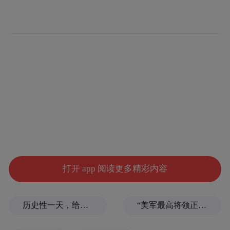
▲现场火势已得到控制，救援工作仍在继续
永聚煤业官网信息显示，该公司是山西东泰
能源集团有限公司旗下一座设计能力120万
吨/年的矿井。井田地处河东煤田离石煤炭规
划矿区东北部。矿井始建于2008年，2009年
经山西省煤矿企业兼并重组整合工作组办公
室批复，由原山西离石菁蒿焉煤业有限公
司、原山西恒安益煤业有限公司、原山西吕
打开 app 阅读更多精彩内容
梁离石泰宁煤业有限公司兼并重组整合而
成。目前矿井在册职工1227人，特殊工种153
历史性一天，给美国的一个强烈信号
“美军最高将领正在寻找退路”
人。