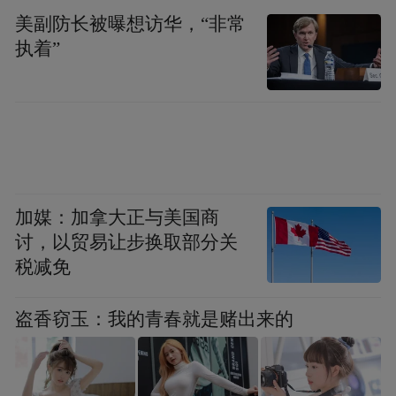
美副防长被曝想访华，“非常
组建东泰集团所属煤矿生产安全事故网络舆
执着”
情市级核查组，负责核查工作的统筹领导、
组织协调、汇总上报等。吕梁市安委办主
任、市应急管理局局长李永胜任组长。
《工作方案》提到，核查组针对省纪委监委
督办的东泰集团所属煤矿9条生产安全事故网
加媒：加拿大正与美国商
络舆情进行研究分析，对离石区上报的第1－
讨，以贸易让步换取部分关
8条线索核查结果进行逐条复核，收集相关佐
税减免
证资料，补充进行调查询问，确保每条线索
核查结果证据确凿、事实清楚；加快对第9条
盗香窃玉：我的青春就是赌出来的
线索的核查办结，收集完善相关资料，完成
核查收尾工作，提出明确核查结论。