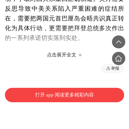
反思导致中美关系陷入严重困难的症结所
在，需要把两国元首巴厘岛会晤共识真正转
化为具体行动，更需要把拜登总统多次作出
的一系列承诺切实落到实处。
王毅表示，双方要从具体事情做起，坚决阻
点击展开全文
止“灰犀牛”，妥善处理“黑天鹅”，彻底搬掉
举报
“拦路虎”，为中美关系的稳定积累条件、排
除干扰。美方应采取理性务实态度，同中方
相向而行，推进中美关系指导原则磋商，拓
打开 app 阅读更多精彩内容
展外交安全沟通渠道，提升沟通实效，畅通
人文交往。