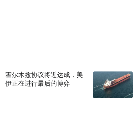
划有天圆地方和四极八方的玉版。
八卦不属于文字系统 伏羲是一种权威型的领
导
凤凰网：传说八卦是伏羲创造的，考古发现
已经找到了新石器时代的八卦文化，比如说
安徽省含山县凌家滩遗址出土的玉龟和玉版
霍尔木兹协议将近达成，美
就刻有天圆地方的四极八方。因为它这个时
伊正在进行最后的博弈
代比较早，已经是新石器时代，可能是远古
的洛书和八卦。另外还有一些其它的民族，
他们也有那种八卦图或者相关的文物都是很
早的。从文明探源的视角来看，您觉得像河
图洛书、先天八卦，它算不算文字系统或者