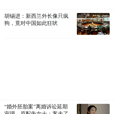
地位，你就要论证中华文明史从伏羲时候是
胡锡进：新西兰外长像只疯
个什么样的文明状况，后来尧舜禹是个什么
狗，竟对中国如此狂吠
样文明状况，那就很麻烦。本来，文化和文
明的关系在世界上就是众说纷纭，一般认为
文明是文化发展的更高阶段。在文化的起步
阶段或者是新石器时代文化的起步阶段，或
者我们说农业文明、农耕文明的起步阶段，
农耕文化的起步阶段，我们看伏羲的地位就
出来了。或者我们从人类的思维，人类的认
知能力，人和自然之间的认知关系来讲，伏
羲也是开端，所以这些都可以在文化意义上
来讲。
“婚外胚胎案”离婚诉讼延期
审理，原配朱女士：案未了