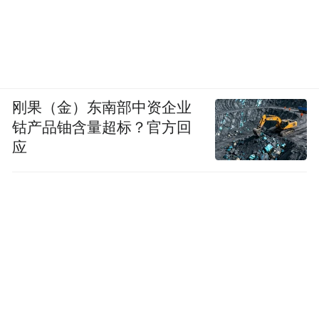
有一万多年或者上万年的文化史，这个文化
史是指农耕文化史。
因为有了人类就有文化，所以我们有旧石器
刚果（金）东南部中资企业
时代文化，有新石器时代文化。在农耕文化
钴产品铀含量超标？官方回
史的意义上，可以从伏羲讲起，在这个意义
应
上，再加上伏羲八卦的发明，我觉得它对人
类去接近自然、认识自然，对人类去认识处
于自然状态的或者属于人类本身的这种思
维，它是别的文化无可替代的。在这个意义
上来讲，我说它（伏羲）在中华文化史上占
有极重要的地位，这样说相对更准确一点。
如果我们说伏羲在中华文明史上占有极重要