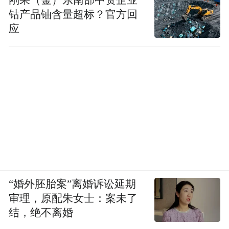
比如，讲到伏羲发明了琴瑟。当然，我们的
钴产品铀含量超标？官方回
音乐确实也是源远流长，像舞阳贾湖发现有
应
八九千年的骨笛，而且那个笛子现在吹奏起
来，1-2-3-4-5-6-7这7个音节还非常好，非常
了不起，所以我们自古被称为礼乐之邦。伏
羲他发明了琴，这是一个方面。再一个方面
就是《古史考》说到伏羲“始制嫁娶”，就是
确定了婚姻制度。但是同时又有一些传说，
伏羲和女娲是兄妹通婚，族内群婚。我就觉
得，可能伏羲所处的时代，反映了他由原来
的氏族还没有起源之前的“族内群婚”，到氏
“婚外胚胎案”离婚诉讼延期
族起源以后“族外婚”这么一个过渡时期婚姻
审理，原配朱女士：案未了
结，绝不离婚
形态的变化。再一个方面说他“以佃以渔”，