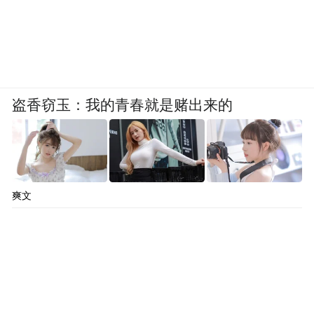
数字系统的雏形？因为您是研究上古史的，
您觉得那种先天八卦是想告诉我们什么信
息？
王震中：首先我认为八卦系统不属于文字系
盗香窃玉：我的青春就是赌出来的
统，它用了8种符号，属于符号系统。文字的
起源是从符号演变到文字，有一个演变过
程。但文字一定是形、音、义三者合为一体
的。另外，文字作为一个词组能读，放在句
爽文
子里面也能读。
八卦的8个符号可以代表8种物质，也可以代
表四极八方8个方位，八卦既跟天圆地方的宇
宙观相联系，把世界概括为8种现象，用8种