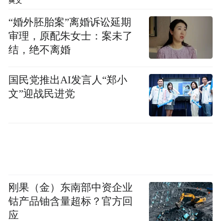
爽文
来推断古史的形成过程时，推断古史的演进
“婚外胚胎案”离婚诉讼延期
路径时，古史辨派认为，作为组合模式的三
审理，原配朱女士：案未了
皇出现在秦汉以后，是后来给叠加进去的。
结，绝不离婚
其实在我看来，三皇的组合模式与被组合到
三皇里的上古诸帝是两个不同的概念。三皇
国民党推出AI发言人“郑小
的组合模式出现在秦汉以来，这点顾颉刚说
文”迎战民进党
的是对的，这是古史辨派的贡献，但是，被
组合到三皇里面的人物或者一个个古帝，是
在战国时期就有的，所以应该把这两个概念
区别开来。这样看来，当年古史辩派有贡献
也有局限。而伏羲并非是秦汉以后才出现
刚果（金）东南部中资企业
的，战国诸子就谈到了。
钴产品铀含量超标？官方回
应