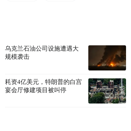
祭祀活动，在古代社会，历朝历代的君王都
非常重视祭祀，《左传·成公十三年》里说
“国之大事，在祀与戎。”就是说国家最重要
的事就是祭祀和军事。另外，祭祀到现在也
是一种很重要的民俗，清明节很多人从老家
乌克兰石油公司设施遭遇大
回去祭祖。伏羲被称作华夏民族共同的人文
规模袭击
始祖，您觉得在现代社会祭祀伏羲的意义和
价值在哪里？
耗资4亿美元，特朗普的白宫
宴会厅修建项目被叫停
王震中：首先，中华民族有历史情结这是可
以理解的。我觉得基于两个方面，一方面我
们的历史悠久，我们中华文明连续不断，再
一个就是我们用来记载历史的典籍浩如烟
海，所以中国的历史比较清楚。再加上中国