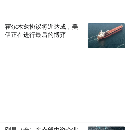
目前现在所知最早的中国创世神话的文献。
您觉得这些反映上古创世神话传说，从历史
学研究的价值来看，它真的可以作为一种揭
霍尔木兹协议将近达成，美
示文明进程的证据吗？
伊正在进行最后的博弈
王震中：首先，现在一般人说伏羲是许多物
质文明、制度文明的创始人，这个说法我觉
得不完全准确。我们说中国古人有一个习
惯，把各种发明创造都归于祖先里面特别要
紧的一些人，当然归于最多的实际是黄帝，
在很多书里面，发明创造最多的是黄帝和黄
帝的手下，伏羲不多，就讲到了三四条，远
远不如黄帝。
刚果（金）东南部中资企业