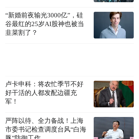
“新婚前夜输光3000亿”，硅
谷最红的25岁AI股神也被当
韭菜割了？
卢卡申科：将农忙季节不好
图片来源：第五届华人国学大典甘肃论坛上王震
好干活的人都发配边疆充
中的主旨演讲PPT。
军！
根据战国以及秦汉的文献来看，我觉得应该
严阵以待、全力备战！上海
把伏羲的年代推定为由旧石器时代向新石器
市委书记检查调度台风“白海
时代过渡，这比较合理。原因有这么几个方
豚”防御工作