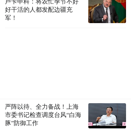
卢卡申科：将农忙季节不好
的这些史官，他们也在掌管这些东西，楚帛
好干活的人都发配边疆充
书是联系起来讲这段历史。古书里面掌管天
军！
地和四时的有颛顼和重黎（也就是祝融），
《尚书·尧典》里面还讲到了羲和怎么掌管四
方，掌管历法。
从这个角度来讲，这些记载实际上是用一个
神话来表述古人宇宙观和天文历法的起源和
流传的过程。长沙子弹库楚帛书的神话色彩
重一些，还有些书的寓言色彩重一些，比如
《庄子》里面讲到伏羲了。另外像《易经》
严阵以待、全力备战！上海
分“经”和“传”两部分，“传”里面讲到伏羲发明
市委书记检查调度台风“白海
八卦时候，人文的色彩就重。所以我觉得，
豚”防御工作