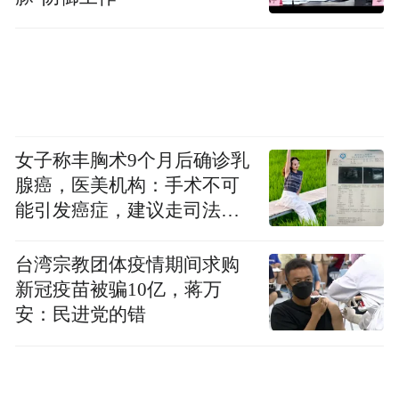
面，一方面伏羲文化特别强调渔猎经济，同
时像《易传》里面讲到“以佃以渔”，前面这
个“佃”字一般也把它解释成畋猎，但这个
“佃”可以解释为农业，就像古代所划分的
“侯、甸、男”之“甸”一样。如果把它解释成
女子称丰胸术9个月后确诊乳
农业的话，它就是从高级的狩猎向农业转
腺癌，医美机构：手术不可
变。我觉得，这是表明伏羲时代的一个文化
能引发癌症，建议走司法途
特征。另外，在组合的三皇里面，伏羲总是
径
放在神农之前。诸子排列历史发展顺序时也
台湾宗教团体疫情期间求购
新冠疫苗被骗10亿，蒋万
是把伏羲放在神农之前。如果说神农代表了
安：民进党的错
农业的起源，伏羲就应该是在农业起源之
前。所以我们就说他代表了由渔猎经济向农
业经济的过渡，由旧石器时代晚期向新石器