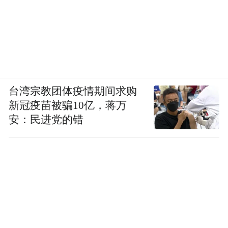
2023公祭伏羲大典现场
伏羲的定位：文化史还是文明史？
台湾宗教团体疫情期间求购
新冠疫苗被骗10亿，蒋万
凤凰网：我们都说伏羲是三皇之首，有人认
安：民进党的错
为，他是许多物质文明、制度文明和精神文
明的创始人，但是正如您刚才所说，伏羲的
年代离现在太久了，这就带来一个问题：从
历史学研究方面，我们很难把他作为历史人
物确立。我们都知道，1942年在湖南长沙子
弹库的王家祖山楚墓发现的楚帛书，据说是