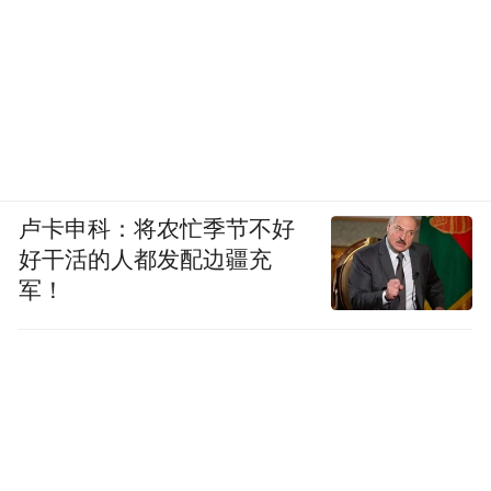
时代早期过渡。
中国的新石器时代早期和农业的发明是联系
在一起的。新石器时代开始的标志，一个是
使用磨制石器，一个是有了陶器，再一个就
是有了农业，所以一般把新石器时代开始和
农业的发明紧密联系在一起，这在中外都一
卢卡申科：将农忙季节不好
好干活的人都发配边疆充
样。当年柴尔德在西亚发掘的时候就提出了
军！
农业革命和城市革命，他说的农业革命就从
新石器时代开始，所以这一点在国内外考古
学上都是一致。而伏羲处于一个过渡，根据
我们考古学上的时代划分，一般把旧石器时
代划分为早期、中期、晚期。早期距今两三
百万年到20万年，中期20万年到5万年，晚期