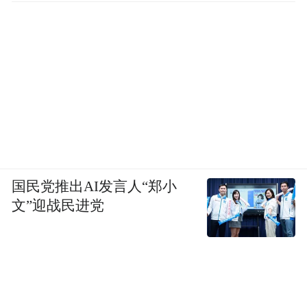
高级狩猎和农业是历史发展阶段一个伟大的
进步。伏羲最大的文化特征是他发明了八
卦，有了朴素的辩证思维，这个时候的思维
跟占卜都有很大的关系。
但是，这些发明，显然不足以称之为许多物
质文明和制度文明的发明者。而且这个时
候，八卦能算一个制度吗？所以现在民间的
有些说法有些太过于拔高。如果我们将每一
国民党推出AI发言人“郑小
文”迎战民进党
个历史人物或者传说人物、神话人物都说成
是什么制度文明、物质文明的发明者，那相
互之间都重叠了。而且有些东西也不是一个
时期发明出来的，它是陆陆续续发明出来
的。在这点上，我觉得我们还是应该实事求