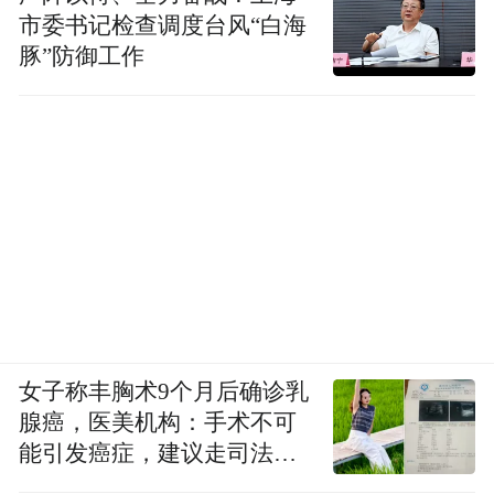
在文明史的意义上称为人文初祖。
市委书记检查调度台风“白海
豚”防御工作
伏羲的情况跟他不一样，伏羲是距今1万年或
1万年以上，比如15000年到1万年。1万年以
上的话，我们从文化史的意义上可以讲伏
羲，但是从文明史的意义上来讲，这个时候
距离文明社会的形成或者文明社会的出现还
有好几千年。人们对黄帝的祭祀也罢，对伏
羲祭祀也罢，都有个共同点，像《论语》里
面说的“慎终追远，民德归厚矣”，都是作为
祖先来祭祀。
女子称丰胸术9个月后确诊乳
腺癌，医美机构：手术不可
对于划时代的祖先，对中华民族作出重大贡
能引发癌症，建议走司法途
径
献的祖先给予缅怀祭祀，实际上也有利于像