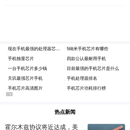
人在远古开始就有祖先崇拜，祖先崇拜和历
史也是联系在一块的，祖先就是已经过去了
的历史。中国人对历史有特别的偏好，而且
历代也都有史官，历史典籍非常丰富。但
是，历史和宗教不是一回事，宗教除了信仰
之外，还有教徒、教义等。
中国的历史上对于祭祀是比较重视的。从远
古开始，人要面对自然，当他解释不了、认
识不清自然的时候，他就对自然的各种现
象，包括动物植物会赋予许多神性。对祖先
热点新闻
也是这样，祖先活着的时候特别有能力，祖
先可以成为英雄。在原始思维的情况下，祖
霍尔木兹协议将近达成，美