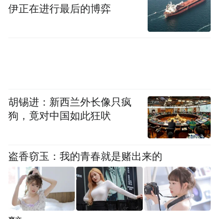
先就有神性，就有神力，祖先死了以后就成
伊正在进行最后的博弈
祖先神了。
刚才你提到《左传》里面讲的“国之大事，在
祀与戎”，一个国家最大、最具有公共性的两
件事情，一个是祭祀，一个是战争，战争和
军事关乎到一个国家的生死存亡，祭祀关乎
胡锡进：新西兰外长像只疯
狗，竟对中国如此狂吠
到人与神的合作关系。
我们今天的主题是伏羲。过去中国的传统史
盗香窃玉：我的青春就是赌出来的
学里面有这么一个体系，叫做“自从盘古开天
地，三皇五帝到如今。”伏羲就是三皇之一，
当年“古史辩派”对三皇五帝这个体系是否定
的。否定的原因，是他们用古书的成书年代