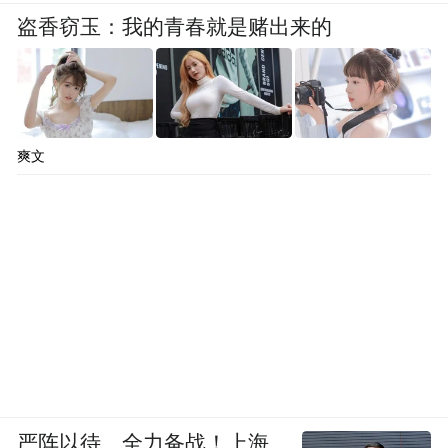
凤凰网：您觉得，祭祀伏羲，跟祭祀黄帝和
盗香窃玉：我的青春就是赌出来的
炎帝有什么区别？
王震中：一般来讲，人文初祖讲黄帝多。
1949年以前，国民党的一个元老、同盟会会
爽文
员程潜，在黄陵祭祀黄帝时，写过一个匾，
叫做“人文初祖”，由此以后大家一般都称为
黄帝为人文初祖。还有，之所以称黄帝为人
文初祖，就是在司马迁的《史记·五帝本纪》
里面，我们的文明史是从五帝时代开始的，
五帝时代又以黄帝为开端，所以黄帝被称为
人文始祖的时候，在很大意义上它代表着进
入文明社会，进入文明时代的开始或者是要
跨入文明时代、跨入文明社会，所以他可以
严阵以待、全力备战！上海