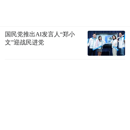
符号来表示。但是，哪怕八卦演变成64卦，
64卦再演变成更多卦，也不能说每一个卦里
每一个符号就是一个文字。
国民党推出AI发言人“郑小
文”迎战民进党
在出现用来记录语言的文字之前，我们古代
是有过结绳记事等等一些记事方式，但结绳
记事不是文字，而是一根绳上接上几个疙
瘩，系疙瘩的人脑子里面知道，哪种结代表
一个什么事件，他跟别人讲述的时候，为了
提醒对方哪个事件在前，哪个事件在后，哪
个是大事件，哪个是小事件，他在绳上系了
不同的结，但是你把绳子结传到另外一个地
方，那里的人就读不出来。