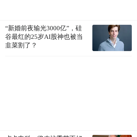
战国楚帛书摹本，1942年湖南长沙子弹库出土。
“新婚前夜输光3000亿”，硅
以湖南长沙子弹库楚帛书为例：1942年发现
谷最红的25岁AI股神也被当
了战国中晚期的楚帛书，后来这个楚帛书到
韭菜割了？
美国博物馆里了。它里面讲到我们远古的两
个祖先，一个是伏羲，一个女娲，伏羲女娲
生有四子，这四子不是我们今天意义上的普
普通通的四个儿子，而是四个神，掌管天地
和四时即春夏秋冬四季的四个神。
所以楚帛书应该是通过神话的形式来反映天
文历法在中国古代源远流长，甚至从伏羲女
娲的四子掌管天地四时，一直说到夏商时期