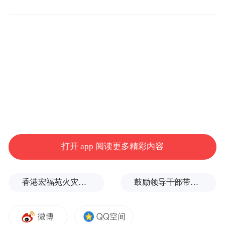
中国社会科学院学部委员、历史学部副主任、中
国殷商文化学会会长王震中接受凤凰网专访。
祭祀伏羲：遥远的时代与当下的心态
凤凰网：学术界有一个说法，中国人重视历
史，历史就是中国人的宗教。现代人类学、
打开 app 阅读更多精彩内容
考古学的研究成果表明人类有两种最原始的
信仰，一是天地信仰，二是祖先信仰。天地
香港宏福苑火灾跨部门调查最终报告：大火或由烟头引起
鼓励领导干部带头休假之后又撤回文件，到底什么意思嘛？
信仰和祖先信仰产生是源于人类初期对自然
界及祖先的崇拜，由此产生了各种的崇拜和