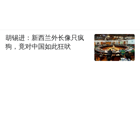
是5万年到1万多年。伏羲处于旧石器时代向
新石器时代过渡，我觉得，把它划分为距今
1.5万年到1万年左右比较合适。
胡锡进：新西兰外长像只疯
狗，竟对中国如此狂吠
当然，神农的时代也就是新石器时代，中国
新石器时代早期是12000年到9000年，这就
是我为什么要把伏羲划分1万年前的原因，它
跟农业还有点交叉，应该是合理的。对于古
史传说人物和它的时代划分大致上有一个对
应比较合理，你要给它计算得特别精确，反
倒可能是一种误断，所以我是这么来考虑
的。