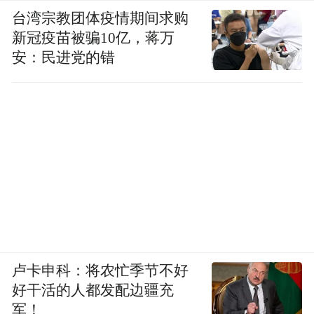
台湾宗教团体疫情期间求购
甲骨文、金文是中国目前发现的成系统的最
新冠疫苗被骗10亿，蒋万
早的文字，主要是因为甲骨文的材料和金文
安：民进党的错
材料在北方埋下去以后还能保存，但是它不
属于正常的书写材料，正常的书写材料应该
是写在竹简、木牍上的，竹简、木牍在北方
埋藏环境下面根本就保存不了几千年，现在
发掘出来都是灰，保存不下来，所以现在发
现不了比甲骨文更早、成系统的写成一片
片、一串串的文字——但不等于没有，只是
埋藏条件造成它难以保存至今。
卢卡申科：将农忙季节不好
八卦起源更早，八卦也有它自身的系统，八
好干活的人都发配边疆充
卦有八卦的意义，有八卦的功用。八卦可以
军！