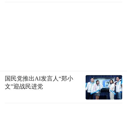
我们研究历史，脑子里面应该意识到这些材
料视角不一样，每种材料都含有一部分历史
的“实”，也还有许多历史的“虚”。一些神话
部分从历史角度来看它就属于历史的“虚”。
但是，把它归为历史的虚，它也有用，我们
可以从神话、宗教、神灵的角度来研究宗教
史、神话史。但是放到历史的史里面，我们
可以看到历史演进的一些阶段性特征和轨
迹，这么来使用神话传说文献材料可能会好
国民党推出AI发言人“郑小
文”迎战民进党
一点。
凤凰网：您之前已经出版过好几种古代文明
起源的著作，您认为，伏羲在中华文化史上
占极其重要的地位，为什么您没有说是中华