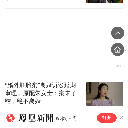
表示一些朴素的辩证思维，也包括阴阳等
等，但它不能作为文字来使用，它不是文
字。
凤凰网：您刚才说到伏羲时代的经济状况，
大概就是从渔猎向农业文明过渡的阶段。世
界文明史显示，很多古老文明起源的时候，
都是原始的民主制，和后面的秦制是不一样
的。在伏羲时代，比如一个氏族和别的氏族
“婚外胚胎案”离婚诉讼延期
保持什么样的关系，为了增收需要兴修水利
审理，原配朱女士：案未了
等等这样的事，他们怎么做决策？
结，绝不离婚
王震中：因为伏羲时代处于由族内群婚走向
巩固共同历
打开
中国收藏家
氏族外婚制的过程，首先，最大的变化是氏