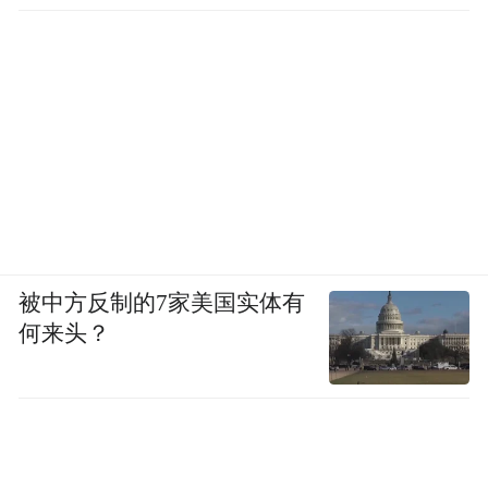
■ 备考期间张晓莉去自习室自习。
之前有个姑娘，我一看就觉得她能上，后面
果不其然她上岸了。她之前是记者，表达能
力很好，气场也很稳重。她有点内向，但这
被中方反制的7家美国实体有
样的人你就觉得，把事情交给她去做是放心
何来头？
的。
到机构参加公考培训的学生家庭条件都不
差，一期一两个月，五六万的学费，家庭条
件差的人学不起。坦白说，这里面的人大部