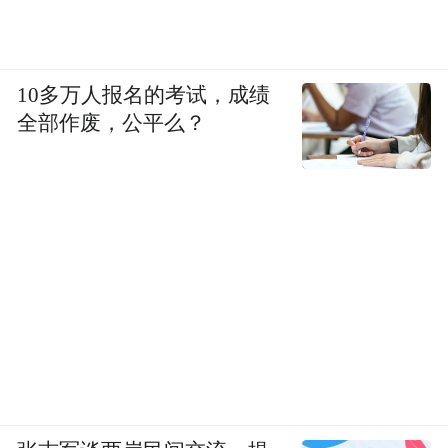
有时候站在讲台上，我也想要劝大家，不要
一条路上走到底，鼓励大家多去参加别的考
10多万人报名的考试，成绩
试，争取别的机会，走出更开阔的人生。
全部作废，公平么？
我最常碰到的问题就是，“老师，你为什么不
考公务员？”
在之前，我从来没有动过考公务员的念头，
从大学毕业到工作都是如此。我工作一直比
较顺利，没有“我必须要考公”的想法。在传
统观念里，公务员的工资比较低，我当时在