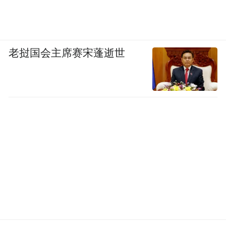
个人，大家都这么答的话，其实是能够分辨
出来的。
老挝国会主席赛宋蓬逝世
有时候公务员上岸，也不取决于你的能力高
低，也靠你的选岗。报省会公务员的分数，
和你报小乡镇的公务员的分数可能差十几二
十分，有些人实力不强，考一些比较偏僻的
地方，也是能够上岸的。
这几年参加公考的人越来越多，竞争越来越
激烈，题目难度加大以后，分数线也提上去
了。我见过无数因公考改变人生的面孔，基
本上也能看清哪些人能够考上公务员，哪些