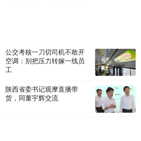
赚钱赚够了，赚钱没意思。
离开公考培训机构时，我发了一条微博：大
家都在写字楼工作，背着公司的帆布包，上
下班有班车，穿着舒适的衣服，大家都很
公交考核一刀切司机不敢开
空调：别把压力转嫁一线员
好，但是没有生活的欲望。每天就是上课，
工
在办公室里摸鱼。大家都没什么积极性了，
我也才发觉，曾经对公考培训行业那么多的
陕西省委书记观摩直播带
热情，都已经退却了。
货，同董宇辉交流
进入机构做老师完全是巧合。我大学有两年
都在准备研究生考试，最后差1分没有考上。
我有个同学在公考培训机构上班，她就问我