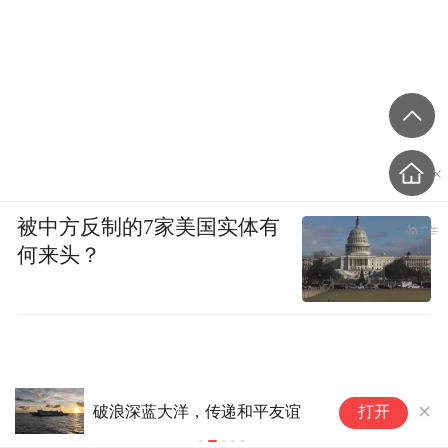
笔试阶段选三个人，我考了第三，我感觉老
天在捞我，完全没想到我能考这么高的分
数。三个人里面要再看综合成绩，加上面试
结果，最后我第一，胜出。
我觉得这个考试有点吃天赋，又一次感觉自
己走在一条很适合的道路上。现在我还剩体
被中方反制的7家美国实体有
检、政审这些流程没走完，对未来的工作还
何来头？
是很期待。
一个月或许只有八九千的工资，但对我来说
够花了。很多人对公务员的印象都是躺平，
其实不是，我自己也在做心理建设，这是一
外
破浪深蓝大洋，传递和平友谊
打开
美
个全新的职业，要学习的东西还有很多。