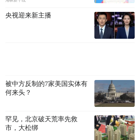
海峡新干线
个公司都很膨胀。
央视迎来新主播
被中方反制的7家美国实体有
何来头？
罕见，北京破天荒率先救
■ 给学员上课时，张晓莉坐在后排拍下的照片。
市，大松绑
员工跟着公司膨胀的底气当然是工资。我入