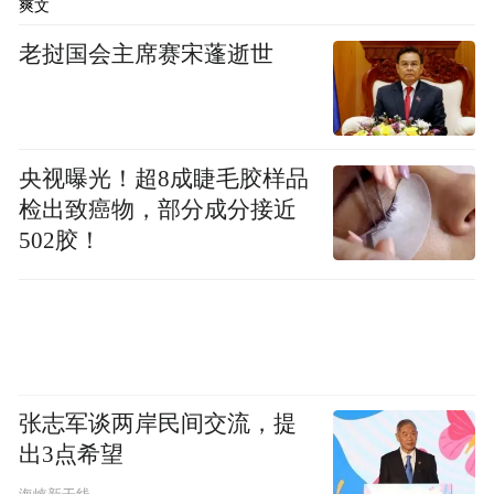
我顺利入职了。之后，我参加了四十多天的
爽文
培训，导师给我们讲课，我们再去试讲，整
老挝国会主席赛宋蓬逝世
体考核通过以后，我们就有资格去上课了。
老师们其实是在一个团队里工作，一起交流
的机会非常多。我们小科目教研室人数比较
央视曝光！超8成睫毛胶样品
检出致癌物，部分成分接近
少，但凝聚力非常强。大家关系单纯，没有
502胶！
职场竞争，没有勾心斗角。我们的工资完全
由课时量决定，多劳多得。我们经常有机会
去一些省会城市或者地级市出差，上课，玩
一玩，也很轻松。我原本对这个职业没有任
何预期，却意外发现很喜欢这份工作。
张志军谈两岸民间交流，提
出3点希望
我这三年恰逢公考培训行业的黄金时期，整