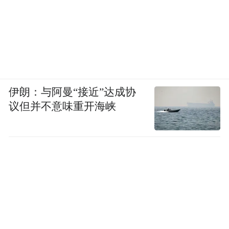
我自己倒没有受到这些问题的影响，但我逐
渐看透了这个行业。上限太低，每个机构都
没有特别充分的资金，工资也就不会提高很
多，晋升路径是讲师—主任—部长，但部长
这个级别的人很难会走，他们不走下面的人
怎么上升呢？也就没什么上升空间。
伊朗：与阿曼“接近”达成协
议但并不意味重开海峡
到后面我对工资的要求也没那么高了，上班
的时候基本是摸鱼，大家一起摸，也没人管
我。当然，也没人理解我为什么要离职。
我当时是觉得赚够了，赚钱没意思了。我最
大的欲望就是消费，出去玩一玩，吃吃东
西，但这几年该玩的玩了，该花的也花了，