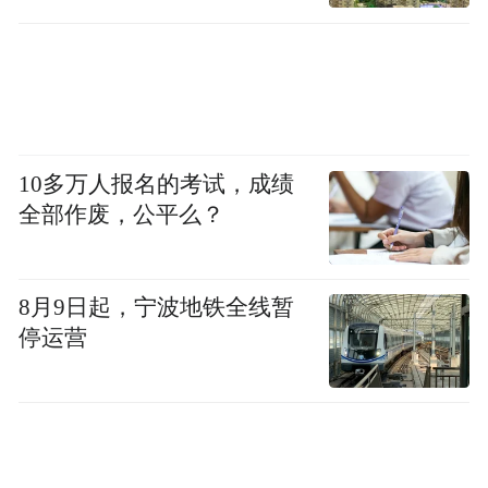
职还没到一年，出差给外地学员上了38天
课，支撑我把课上完的是什么呢？就是我每
天课时费都有一千多。我当时就想着，只要
挺过这一天，我就能买一个小包了。
10多万人报名的考试，成绩
当时连讲38天，每天都讲9个小时。后面实在
全部作废，公平么？
是太累了，我就让学员们自习，背东西，做
题。累是累，压力倒还好。因为这些内容我
8月9日起，宁波地铁全线暂
很熟，和学员相处也很好。
停运营
那一次回到北京都快过年了，我跟同事吐
槽，“哎，上课上得累死了，实在是上不动
了”，他们都会说，你在外面挣钱多好，我们
都在家里待着。