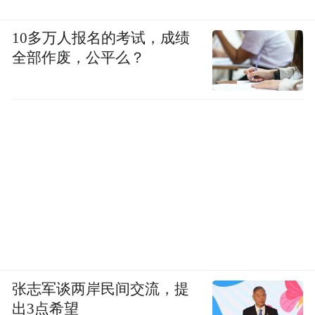
跟他提了离职，他很惊讶。我已决心离开公
考机构，谁也拦不住。
10多万人报名的考试，成绩
全部作废，公平么？
自己考公和教考公的体验完全不一样。心态
上，因为没有及时的反馈，我反而变得没那
么自信了。我做了很多模拟考题，从来没有
考过理想中的高分，当时就觉得自己应该考
不上了。
张志军谈两岸民间交流，提
出3点希望