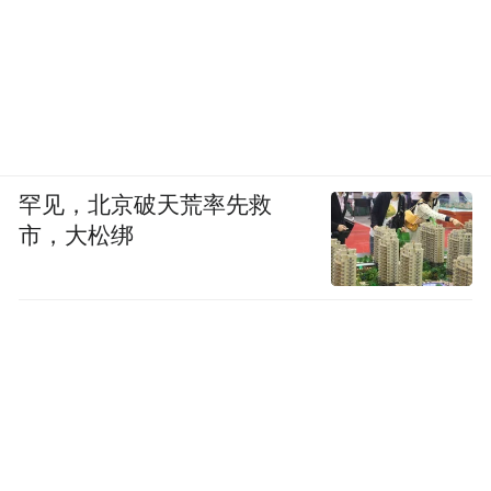
分都是陪跑的。
我真正能一直保持联络的学员不多。排课都
是随机的，全国出差。大多数时候，学员和
我们老师的关系都是人生“过客”，很少人会
把公考培训老师当成像高中或者大学老师那
罕见，北京破天荒率先救
市，大松绑
样的恩师去看待。那种上岸了能回头告知我
的学生也是少数。
我的成就感主要来源于帮谁上了岸，但这往
往是很久之后才能知道的结果，我更享受的
可能是授课当下的反馈，比如学员说，“老师
你讲的课真好”，或者说，“老师，其他科目
能不能给我讲讲？”