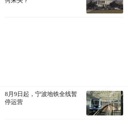
何来头？
课的。但我还是马上下动车回县城了。
我也很害怕，一般来说，投诉班肯定有一些
问题，不一定是老师，可能还是学员的问
题。
我到地方以后，一个男生就迎过来，自称班
长，跟我吐槽前一个老师怎么照着PPT念。
后来我就按照自己的想法讲题。他们找我问
问题、聊天，甚至开车接送我回酒店。这个
8月9日起，宁波地铁全线暂
班有80多个人，还是个投诉班，风险其实很
停运营
大，但最终顺利结课了。
我总结，一方面可能是大家对换来的老师印