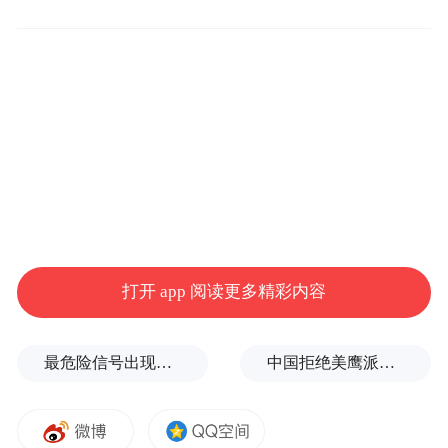
回望过去的三年，张晓莉说自己就像一只鱼
找到了大海。尽管她从未设想过这样的职业
道路，却意外地在行业里节节高升。她经历
了公考教培行业的“黄金时期”，也在狂热里
疲乏，在火热中怀疑。现在，张晓莉即将成
为公务员，这条畅游的鱼儿说，“我想有点波
澜”。某种程度上，身份的变化反映了近几年
的就业趋势，也是一个年轻人在做属于她自
打开 app 阅读更多精彩内容
己的人生选择。
以下是她的自述——
最危险信号出现！全球能源大动脉岌岌可危
中国拒绝美鹰派副防长访华？弦外之音被热议