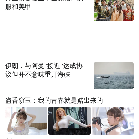
服和美甲
■ 张晓莉备考期间。
我从小就想当老师，大学还当过一段时间的
伊朗：与阿曼“接近”达成协
兼职教师，就觉得可以。当时没有投简历，
议但并不意味重开海峡
也没有参加任何招聘会，就去了这家机构的
北京总部参加面试。那是2019年的春天，公
盗香窃玉：我的青春就是赌出来的
考培训机构大量招人。一般来说，只要专业
课笔试通过，面试状态也不错，基本上没什
么问题。