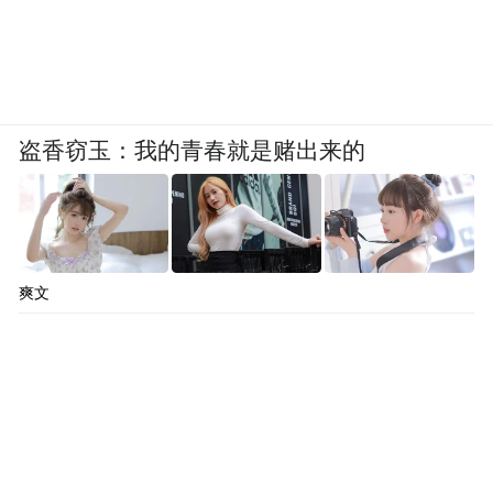
不错。你面试的时候看似在答题，实际上在
答价值观。
这种题目，也有一个回答模板。基本逻辑就
盗香窃玉：我的青春就是赌出来的
是怎么看，怎么办，你先讲对这件事情的看
法，再说怎么处理。比如要和小王沟通、分
工、再合作。
爽文
前几年这样的题太多了。这几年多了很多综
合分析的题，比如一个社会现象，你怎么
看，分析逻辑是什么。这种问题就相对反套
路一点，所以机构这几年也越来越提倡“反模
板化”。如果机构提倡模板，那他教出来的学
生都按照模板回答。一个考官一天面二十几