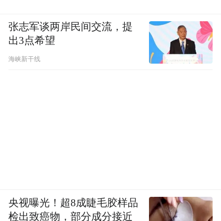
很大，但我都能通过，评上以后工资会涨
张志军谈两岸民间交流，提
2000-4000元。再加上我和同事、领导关系都
出3点希望
很好，他们都很喜欢我，工作一直都很顺
海峡新干线
利。
当年误打误撞进入了公考教培行业，没想到
在这里我如鱼得水。
很长一段时间里，我对公考都没有兴趣。
公考是一个综合性很强的考试，智商占比很
央视曝光！超8成睫毛胶样品
检出致癌物，部分成分接近
高。比如说行测的题，其实考得非常全面，