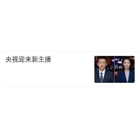
出差真的很挣钱。除了课时费，还有补贴。
如果这个地方好一点，我们就住酒店，吃饭
都和吃酒席一样，一桌十几个菜。比如到了
山东，区域里的教室满了，我们会去酒店给
学员讲课，这可能和山东本地考公的人多也
央视迎来新主播
有关系。
那段时间我对工作充满热情：待遇好、氛围
好。
我觉得我来对地方了。