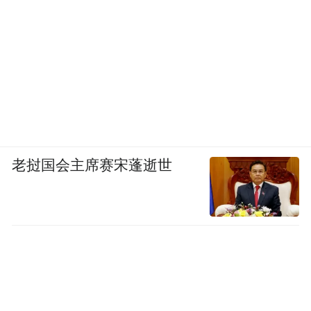
象更好，另一方面是我性格比较温顺和热
情。在这种整体性的压力下，作为老师要感
受到个性化需求，再去重点解决。
之前在东北一个地级市上课，有个大哥考了
五年还没考上。我们有一个阶段是专门刷
题，什么地方的试卷我们都会做。当时考到
老挝国会主席赛宋蓬逝世
江苏的题，比较灵活一点，这大哥就拿着题
目来问我，“老师，我考了五年了，从来没见
过这种题”。
我当时心里就笑了。我觉得他就是没法上岸
的人，看起来吊儿郎当的，不像是做公务员
的。但还是本着“服务”的心理提供帮助。我