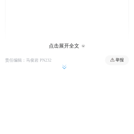
点击展开全文
张晓莉就职于一家公务员考试培训机构，是
举报
责任编辑：马俊岩 PN232
一名培训教师。去年10月，她决定离职，成
为考公大军中的一员。
一些公考培训教师正在转变身份，从讲台上
的人成为考场上的人。28岁的张晓莉就是其
中之一。考研失败后，她在某家公考机构担
任讲师，一待就是3年多。