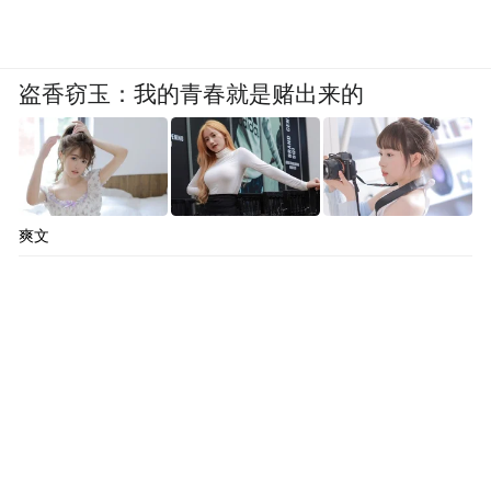
我消费欲望也没这么高了。我想换个环境、
换个工作，让生活再有点波澜。我离职去了
我男朋友的城市，打算在那儿安定下来。
盗香窃玉：我的青春就是赌出来的
考公这个念头不是一下就出来的。我男朋友
所在的城市，就业岗位不多，且大多是销售
岗。当时有个朋友内推我去一家国企，我把
爽文
它当作备选，然后选择考公。我的目标不是
朝九晚五的生活，但我要有一种确定性，希
望有更多时间去支配自己的生活。
我去年10月裸辞，没有任何资金上的负担。
走之前领导还准备让我去负责一个新项目，
他说你天生就是这块料，我没回复。当天就