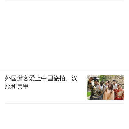
构利益熏心，完全不顾学员利益，找一些临
时兼职师资充当“院长”来上课，课程质量也
很差。
这几年行业内部“爆雷”“清退老师”，各种事
件其实都是因为资金运作的失败。大量资金
进来都用到了别的地方。考公培训行业里有
个模式是协议班模式，给了钱，没考上就退
费，考上了就不退。收钱的时候都是按一般
外国游客爱上中国旅拍、汉
课程定价的两三倍去定协议班的价格的，钱
服和美甲
到手上就去扩大规模和资本运作，没有充分
考虑资金风险，结果学生没考上，要求退
费，资金链就断了。