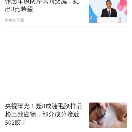
张志军谈两岸民间交流，提
北京一个月能挣好几万。最重要的是，我觉
出3点希望
得我还年轻，还有很多探索的欲望。
海峡新干线
我的热情持续了一两年吧，到第三年就开始
有离职的念头了。过去还有包包的欲望支撑
着自己，到后来包包也不能支撑我去上课
了。我觉得首先是行业的关系。
很多人觉得，这几年大家都去考公了，那公
考培训机构岂不是越来越赚了吗？正因为这
样，培训机构普遍都很浮躁。有些机构打的
央视曝光！超8成睫毛胶样品
就是噱头，很多时候对“大咖”的宣传都有夸
检出致癌物，部分成分接近
502胶！
张的成分，上岸率也是虚高，甚至一些小机