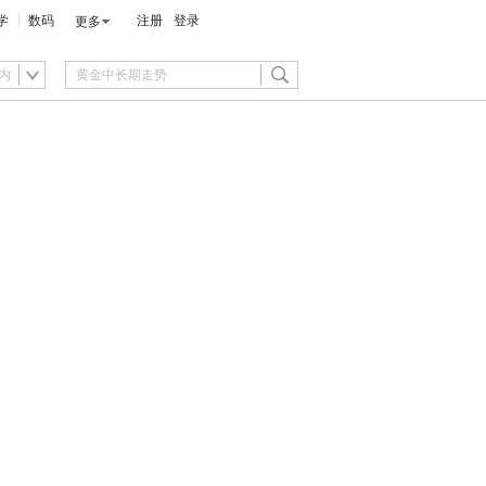
学
数码
注册
登录
更多
内