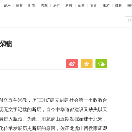
娱乐
体育
时尚
汽车
房产
科技
军事
文化
旅游
佛教
国
站
探赜
创立五斗米教，历“三张”建立封建社会第一个政教合
现无文字记载的断层；当今中华道都建设又缺失以天
展进入瓶颈。为此，用龙虎山近期发掘始建于北宋，
化传承发展历史断层的原因，佐证龙虎山留侯家庙即