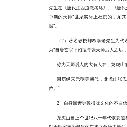
先生在《唐代江西道教考略》、《唐代
中期的天师“世系实际上杜撰的，尤
据”。
（2）著名教授卿希泰老先生为代
为“自唐玄宗下诏搜寻张天师后人之后
称为天师后人的大有人在，龙虎山
因历经宋元明等朝代，龙虎山张
位。”
2、自身因素导致根脉文化的不自
龙虎山自上个世纪八十年代恢复道
以天师家庙为载体的祭祀文化历史地位