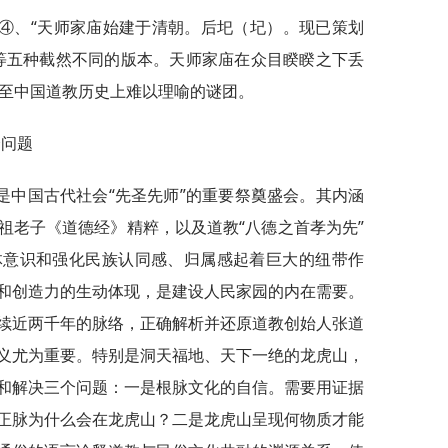
” ④、“天师家庙始建于清朝。后圯（圮）。现已策划
”⑦ 等五种截然不同的版本。天师家庙在众目睽睽之下丢
乃至中国道教历史上难以理喻的谜团。
个问题
是中国古代社会“先圣先师”的重要祭奠盛会。其内涵
祖老子《道德经》精粹，以及道教“八德之首孝为先”
体意识和强化民族认同感、归属感起着巨大的纽带作
和创造力的生动体现，是建设人民家园的内在需要。
续近两千年的脉络，正确解析并还原道教创始人张道
义尤为重要。特别是洞天福地、天下一绝的龙虎山，
和解决三个问题：一是根脉文化的自信。需要用证据
正脉为什么会在龙虎山？二是龙虎山呈现何物质才能