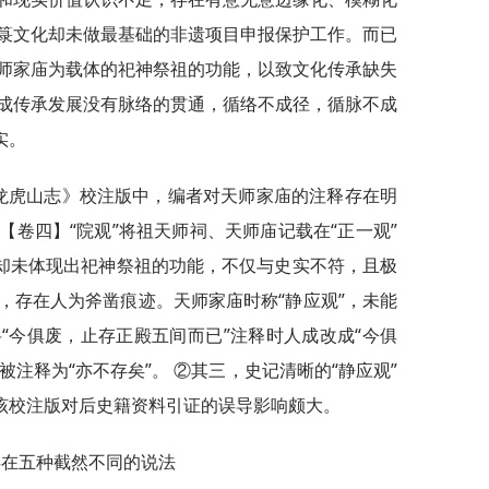
箓文化却未做最基础的非遗项目申报保护工作。而已
师家庙为载体的祀神祭祖的功能，以致文化传承缺失
成传承发展没有脉络的贯通，循络不成径，循脉不成
实。
《龙虎山志》校注版中，编者对天师家庙的注释存在明
卷四】“院观”将祖天师祠、天师庙记载在“正一观”
”却未体现出祀神祭祖的功能，不仅与史实不符，且极
，存在人为斧凿痕迹。天师家庙时称“静应观”，未能
“今俱废，止存正殿五间而已”注释时人成改成“今俱
被注释为“亦不存矣”。 ②其三，史记清晰的“静应观”
。该校注版对后史籍资料引证的误导影响颇大。
存在五种截然不同的说法