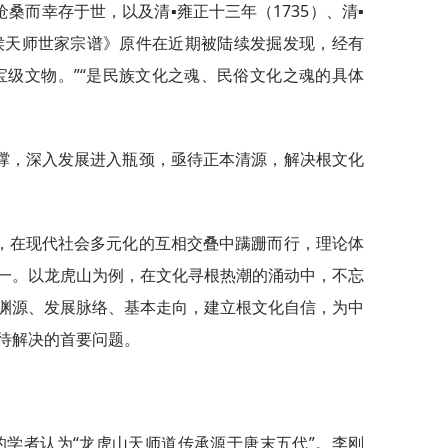
沧桑而幸存于世，以及清▪雍正十三年（1735）、清▪
留侯天师世家宗谱》原件在近期被陆续发掘发现，经有
宝级文物。”“是民族文化之魂、民俗文化之魂的具体
撑，深入发展进入瓶颈，亟待正本清源，解决根文化
，在现代社会多元化的互相交叠中蹒跚而行，理论体
一。以龙虎山为例，在文化寻根热潮的涌动中，不忘
渊源、发展脉络、基本走向，建立根文化自信，为中
待解决的首要问题。
的学者认为“龙虎山天师道传承源于唐末五代”。李刚