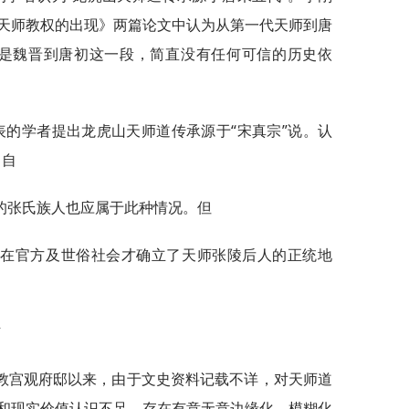
天师教权的出现》两篇论文中认为从第一代天师到唐
其是魏晋到唐初这一段，简直没有任何可信的历史依
表的学者提出龙虎山天师道传承源于“宋真宗”说。认
，自
的张氏族人也应属于此种情况。但
氏在官方及世俗社会才确立了天师张陵后人的正统地
信
教宫观府邸以来，由于文史资料记载不详，对天师道
和现实价值认识不足，存在有意无意边缘化、模糊化