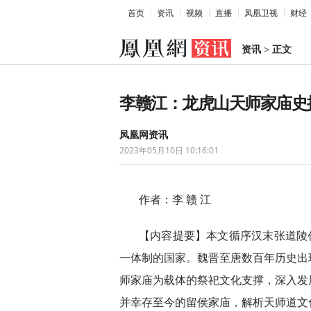
首页
资讯
视频
直播
凤凰卫视
财经
资讯
>
正文
李赣江：龙虎山天师家庙史
凤凰网资讯
2023年05月10日 10:16:01
作者：李 赣 江
【内容提要】本文循序汉末张道陵
一体制的国家。魏晋至唐数百年历史出
师家庙为载体的祭祀文化支撑，深入发
并幸存至今的留侯家庙，解析天师道文