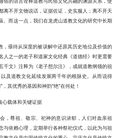
通俗的语言诠释道教与民俗文化共融的渊源关系，使
都离不开文物说话，证据佐证，史实服人；离不开天
家庙。而这一点，我们在龙虎山道教文化的研究中长期
教，亟待从深度的被误解中还原其历史地位及价值的
名人之一的老子和道家文化经典《道德经》时更需要
五千文》注释为《老子想尔注》，成就道教纲领的祖
，以及道教文化延续发展两千年的根脉史。从而说得
”，其优秀的基因和神韵“绝”在何处！
核心载体和关键证据
社会，尊祖、敬宗、祀神的意识浓郁，人们对血亲祖
念与依赖心理，定期举行各种祭祀仪式，以此为与祖
宗教文化是中国传统文化的重心，宗庙文化是传统文