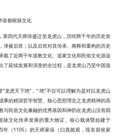
华道都根脉文化
，第四代天师张盛迁至龙虎山，历经两千年的历史发
，泽被后世；以及后世对其传承、阐释和重构的历史
承载了近两千年道教文化、道家文化和民俗文化源远
出了延续发展和演变的全过程，是龙虎山乃至中国道
誉“龙虎天下绝”，“ 绝”不仅可以理解为是对以龙虎山
成事的精深哲学智慧、核心思想理念之龙虎精神的高
教与民俗文化兼融的优秀基因和神韵在龙虎山没有因
根脉文化传承发展的重大物证、核心载体暨始建于
四年（1105）的天师家庙（曰真懿观，现名留侯家