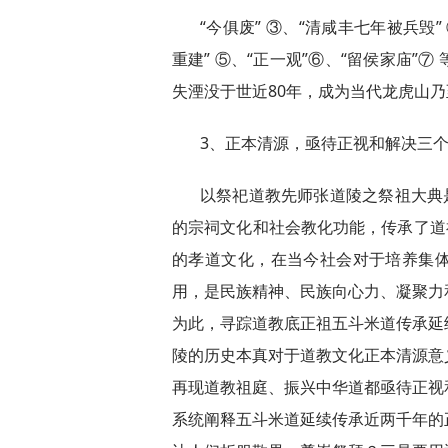
“今俱废” ③、“清咸丰七年被兵毁
重建” ⑤、“正一观”⑥、“留侯家庙
失湮没于世近80年，成为当代龙虎山
3、正本清源，亟待正视和解决三
以祭祀道教先师张道陵之祭祖大典
的宗祠文化和社会教化功能，传承了道
的孝道文化，在当今社会对于培养集
用，是民族精神、民族向心力、凝聚力
为此，寻踪道教底正祖五斗米道传承延
陵的历史本真对于道教文化正本清源意
再现道教祖庭、振兴中华道都亟待正视
系统阐释五斗米道延续传承近两千年的