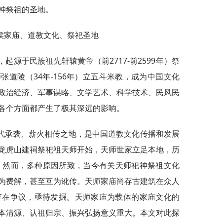
神祭祖的圣地。
侯家庙、道教文化、祭祀圣地
源于民族祖先轩辕黄帝（前2717-前2599年）祭
道陵（34年-156年）立五斗米教，成为中国文化
政治经济、军事谋略、文学艺术、科学技术、民风民
各个方面都产生了极其深远的影响。
代承袭、薪火相传之地，是中国道教文化传播和发展
龙虎山建祠祭祀祖天师开始，天师世家立足本地，历
系。然而，多种原因所致，当今有关天师祀神祭祖文化
为费解，甚至互为讹传。天师家庙尚存古建筑在众人
存在争议，亟待发掘。天师家庙为载体的家庙文化的
本清源、认祖归宗、振兴弘扬意义重大。本文对此探