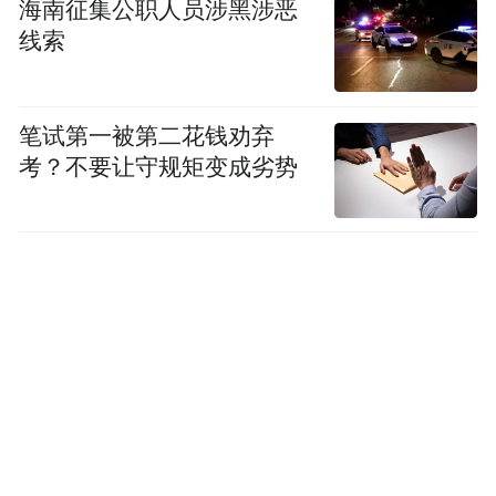
海南征集公职人员涉黑涉恶
线索
笔试第一被第二花钱劝弃
考？不要让守规矩变成劣势
此前报道：
“马英九将赴大陆祭祖”