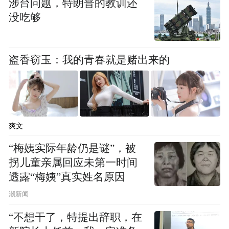
涉台问题，特朗普的教训还
1990年，吕秀莲曾经到大陆回乡祭祖。当时
没吃够
还没有公职身份的她回到祖籍地福建，站在
古井边说，“我要喝一口故乡的井水，这叫饮
盗香窃玉：我的青春就是赌出来的
水思源”。1991年7月，时任“立委”的陈水扁
到北京参访。1998年，蔡英文以陆委会咨询
委员的身份，随时任海基会董事长辜振甫到
上海进行第二次汪辜会谈。2005年，曾任台
爽文
湾地区副领导人的连战登陆，开启“破冰之
“梅姨实际年龄仍是谜”，被
旅”。2008年，萧万长成为马英九的副手，在
拐儿童亲属回应未第一时间
他就任前的当年4月，他以“两岸共同市场基
透露“梅姨”真实姓名原因
金会董事长”的名义，出席了在海南举行的博
潮新闻
鳌论坛。赖清德则在2014年任台南市长时到
“不想干了，特提出辞职，在
过上海。