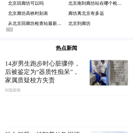
有机会到大陆参加“丝路之跑”，“当时很兴
奋，都报名了”，没想到最后被劝去参选，所
以泡汤了。因此，他希望有机会能去大陆看
看，毕竟过去通过课本及很多方面了解过很
多关于大陆的情况，“尤其现在很多大陆同学
热点新闻
都希望我去他们的家乡”。
14岁男生跑步时心脏骤停，
后被鉴定为“器质性痴呆”，
他们曾登陆
家属质疑校方失责
封面新闻
《联合晚报》2019年2月总结称，回顾历史，
仍在世的台湾正副领导人中，曾经参访大陆
的不在少数，没去过大陆的只有马英九一
人。