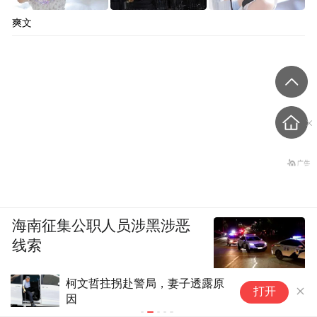
爽文
海南征集公职人员涉黑涉恶
线索
柯文哲拄拐赴警局，妻子透露原
沈
打开
因
不