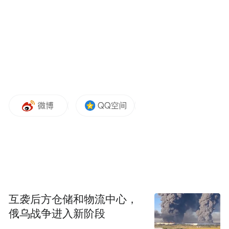
“我真的很想去”
马英九于1950年7月出生在香港，籍贯湖南省
湘潭县，1952年随父母定居台北。2016年5
月马英九卸任，其登陆管制年限本来是3年，
但2019年5月，台“立法院”将管制时间延长为
最长6年，蔡英文办公室还发函给马英九和吴
敦义等卸任正副领导人，将他们的管制期限
又延长了2年。也就是说，马吴的管制年限一
直到2021年5月。
蔡英文办公室发言人19日表示，虽然马英九
互袭后方仓储和物流中心，
的管制期限已满，但仍须在赴大陆前及返台
俄乌战争进入新阶段