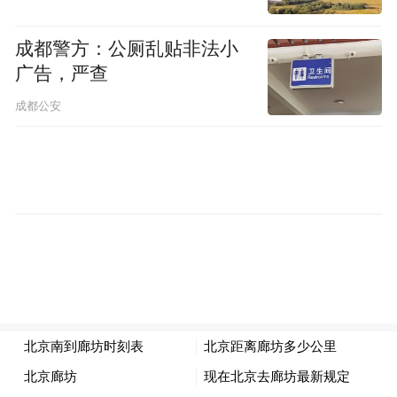
国民党在声明中表示支
后向台湾当局申报。
持马英九的规划，并相信此行有助促进两岸
成都警方：公厕乱贴非法小
交流和了解。前台北市议员罗智强表示，马
广告，严查
英九的历史性访问“是两岸和平的及时雨”。
成都公安
2019年1月，在与台媒的互动环节中被问到是
马英九相当肯定地回答
否想到大陆走走时，
“当然有”，因为他从事两岸关系、大陆政策
工作已有30多年，但从没去过大陆，“我真的
很想去”。
马英九称，当时为了纪念台湾光
复、抗战胜利70周年，“我们花很多功夫回顾
这段历史，触及到很多大陆城市，真的很想
去看看跟那时相比差多少”，现在比以前更
想。他还透露，当初竞选台北市长之前，本