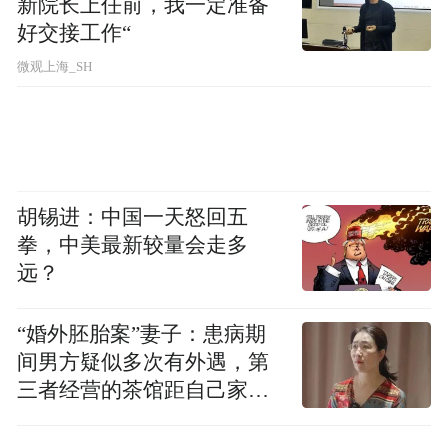
新院长上任前，我一定准备
好交接工作“
至于吴敦义则至少四度访问大陆：第一次是
微观上海_SH
2008年5月，时任国民党秘书长的吴敦义随时
任党主席吴伯雄登陆；同年8月又到北京参加
奥运会开幕式，随后陪同吴伯雄到福建祭
祖；第三次是2009年7月参加在湖南长沙举行
的第五届两岸经贸文化论坛；第四次是2012
胡锡进：中国一天怒回五
年4月，以“两岸共同市场基金会最高顾问”身
拳，中美最新较量会走多
远？
份出席博鳌论坛2012年年会。
在2019年1月的大陆国台办新闻发布会上，针
“婚外胚胎案”妻子：患病期
间男方疑似多次有外遇，第
对记者就“马英九有意愿访问大陆”的提问，
三者经营的茶馆距自己家步
发言人马晓光回应说，马英九先生在担任台
行仅15分钟
湾地区领导人期间坚持“九二共识”、反对“台