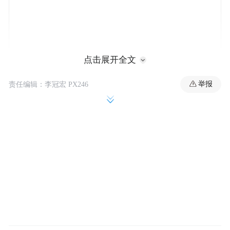
点击展开全文
举报
责任编辑：李冠宏 PX246
“两岸不该敌意相向”
报道称，马英九基金会这3年来致力于培育青
年学子。马英九认为，两岸年轻人之间的交
流已经中断好几年，若能借这次访问大陆的
时机带领台湾的青年学子与大陆学子交流，
也让大陆民众重新体会“两岸之间最美丽的风
不该敌意相
景是人”，尤其是年轻一代之间，
向或剑拔弩张，有交流，有对话，很多因为