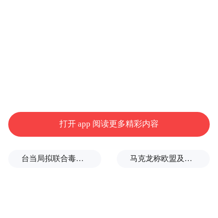
政治因素产生的敌意就会缓解，这才是两岸
之间原本应有的面貌。
此行马英九预计访问
南京、武汉、长沙、重庆与上海，并带领青
年学子参观辛亥革命、抗日战争等重要历史
遗迹，到访湖北武汉大学、湖南大学及上海
复旦大学，与大陆学生进行交流。
联合新闻网还称，马英九深知此次首访大陆
打开 app 阅读更多精彩内容
会引发相当的政治效应，不希望到大陆祭祖
的单纯愿望卷入国际以及岛内复杂的政治纷
台当局拟联合毒油企业放宽致癌物标准，蒋万安：非常离谱
马克龙称欧盟及其伙伴将继续加大对俄施压，扎哈罗娃发声
扰，甚至被岛内部分阵营运用为政治攻击手
段，借此影响明年选举，“因此决定此行不访
问北京，单纯定调赴大陆祭祖”。