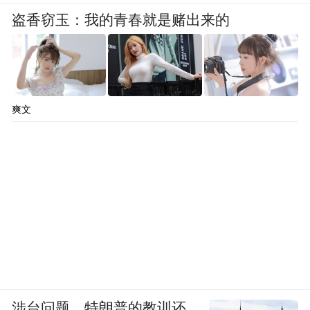
盗香窃玉：我的青春就是赌出来的
“特别声明：以上作品内容(包括在内的视频、图片或音
频)为凤凰网旗下自媒体平台“大风号”用户上传并发
布，本平台仅提供信息存储空间服务。
Notice: The content above (including the videos,
pictures and audios if any) is uploaded and posted
by the user of Dafeng Hao, which is a social media
爽文
platform and merely provides information storage
space services.”
涉台问题，特朗普的教训还