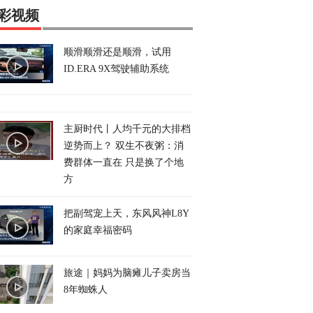
彩视频
顺滑顺滑还是顺滑，试用
ID.ERA 9X驾驶辅助系统
主厨时代丨人均千元的大排档
逆势而上？ 双生不夜粥：消
费群体一直在 只是换了个地
方
把副驾宠上天，东风风神L8Y
的家庭幸福密码
旅途｜妈妈为脑瘫儿子卖房当
8年蜘蛛人