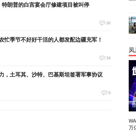
，特朗普的白宫宴会厅修建项目被叫停
26
农忙季节不好好干活的人都发配边疆充军！
凤
34
力，土耳其、沙特、巴基斯坦签署军事协议
9
W
万