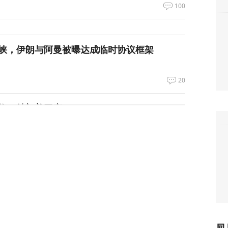
100
峡，伊朗与阿曼被曝达成临时协议框架
20
换？特朗普回应
119
喊话：别再作秀了！
83
拦截！基辅防空失灵，西方靠不住了