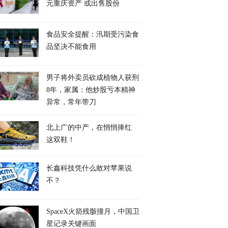
元重庆资产 或出售股份
食品安全提醒：汛期受污染食
品坚决不能食用
男子将外卖员砍成植物人获刑
8年，家属：他炒股亏本精神
异常，常年带刀
北上广的中产，在悄悄捧红
这双鞋！
长鑫科技凭什么敢对苹果说
不？
SpaceX火箭残骸撞月，中国卫
星记录关键画面