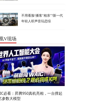
不用看脸!播客“相亲”?新一代
年轻人听声音玩恋综
凰V现场
世界人工智能大会：AI开始干活了，但到底干的怎么样？萌新闯WAIC
AIC必看：昇腾950真机亮相，一台撑起
亿参数大模型