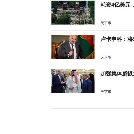
耗资4亿美元
天下事
卢卡申科：将
天下事
加强集体威慑
天下事