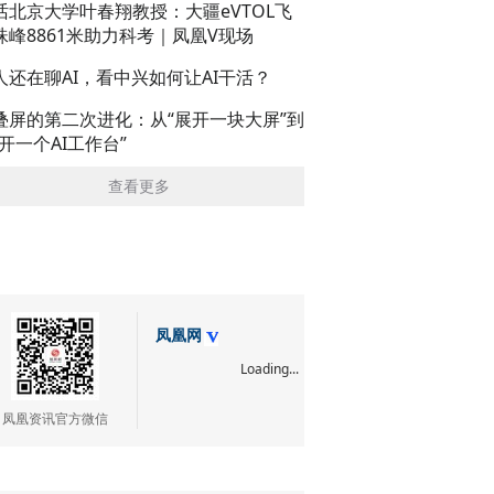
话北京大学叶春翔教授：大疆eVTOL飞
珠峰8861米助力科考｜凤凰V现场
人还在聊AI，看中兴如何让AI干活？
叠屏的第二次进化：从“展开一块大屏”到
展开一个AI工作台”
查看更多
凤凰网
Loading...
凤凰资讯官方微信