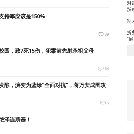
对
跃
支持率应该是150%
别
折
39
“
校园，致7死15伤，犯案前先射杀祖父母
64
发酵，演变为蓝绿“全面对抗”，蒋万安成围攻
6
绝泽连斯基！