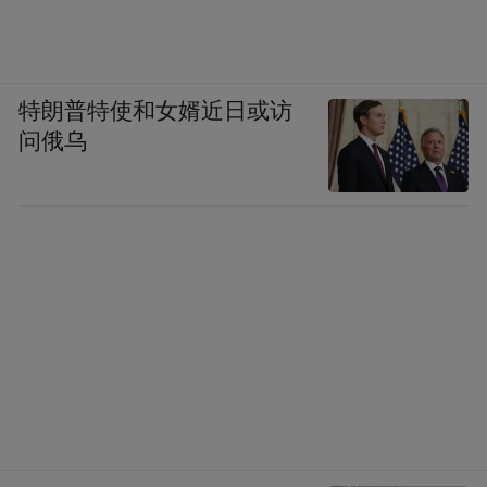
特朗普特使和女婿近日或访
问俄乌