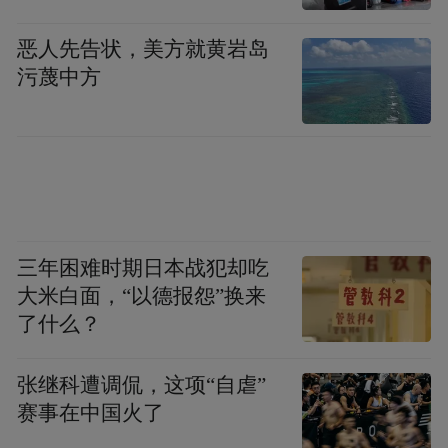
恶人先告状，美方就黄岩岛
污蔑中方
三年困难时期日本战犯却吃
大米白面，“以德报怨”换来
了什么？
张继科遭调侃，这项“自虐”
赛事在中国火了