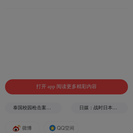
域。这是中华书局继“中华经典古籍库”“籍合
网”之后，运用数字技术传播和弘扬传统文化
的又一积极尝试。
打开 app 阅读更多精彩内容
泰国校园枪击案致9死，枪手父亲道歉
日媒：战时日本多所大学进行输血人体实验，向患者注射动物血