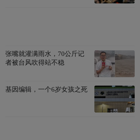
张嘴就灌满雨水，70公斤记
者被台风吹得站不稳
基因编辑，一个6岁女孩之死