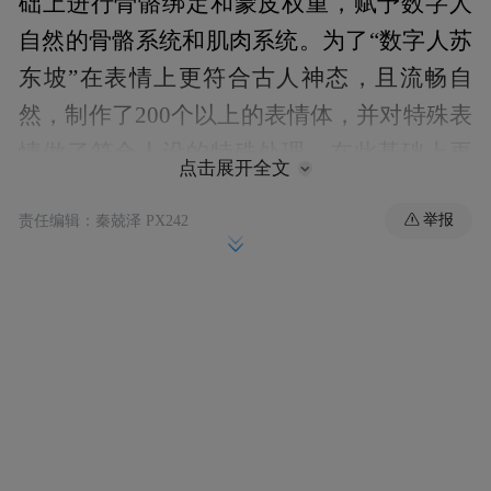
础上进行骨骼绑定和蒙皮权重，赋予数字人
自然的骨骼系统和肌肉系统。为了“数字人苏
东坡”在表情上更符合古人神态，且流畅自
然，制作了200个以上的表情体，并对特殊表
情做了符合人设的特殊处理。在此基础上再
点击展开全文
接入动作捕捉系统，这样“数字人苏东坡”就
举报
责任编辑：秦兢泽 PX242
能按照动作捕捉进行活动了。
近年来，中华书局积极开发、创作、运营“中
华名人数字人元宇宙”，首先选中可爱亲民的
中国文化偶像苏东坡，通过3D建模、人工智
能驱动等技术手段“复活”苏东坡，制作成超
写实版本的数字人。运用于表情包、城市宣
传、文旅赋能、东坡诗社IP周边开发等领