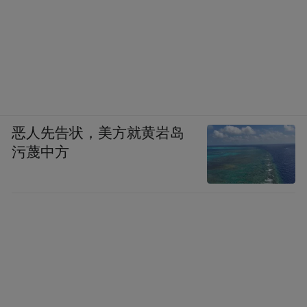
恶人先告状，美方就黄岩岛
污蔑中方