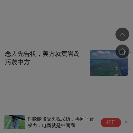
恶人先告状，美方就黄岩岛
污蔑中方
爆料：哈萨比斯原本要和Jeff
夏
打开
Dean一起走
风