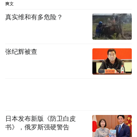
爽文
从既定的盘子里抢走了自己那一份。
真实维和有多危险？
实际上，大家所知道的那些著名演员和所谓
的老戏骨，不少也都有编制内的院团身份，
宋丹丹不是刚从北京人艺退休吗？濮存昕现
张纪辉被查
在不还在演着茶馆吗？赚了几千万版税的畅
销书作家当年明月，到现在不还是公务员
吗？
其实，考编的年轻艺人可不只易烊千玺，刘
昊然考了中国煤矿文工团的编制，鹿晗也在
考编。那句玩笑都知道：宇宙的尽头是考
日本发布新版《防卫白皮
书》，俄罗斯强硬警告
编。普通人考编无非是想获得一份安全感，