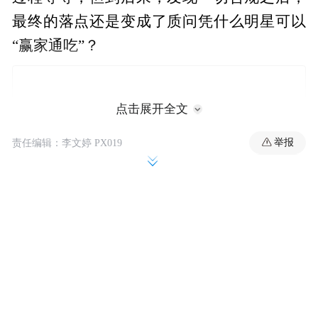
最终的落点还是变成了质问凭什么明星可以
“赢家通吃”？
点击展开全文
举报
责任编辑：李文婷 PX019
“永远不要和明星共情”成为了现在网络上的
某种认知正确。此前，受疫情影响，一些艺
人在社交媒体上抱怨自己无戏可拍，收入受