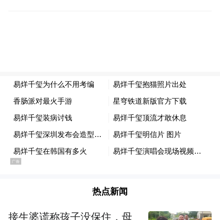
的方针，他如果不能完成基本任务，同事是
否有抱怨，领导是否不开心，院团是开除还
是罚款，有他们的管理规定，而如果院团管
理层集体同意在既定考核之上给予一些人才
更人性化的管理，也是他们的考量。
对于易烊千玺考编的争议到底来自于什么？
可能首先来自于近几年对娱乐圈不满的愈演
愈烈，明星因偷税漏税被罚款理所当然，但
对于演艺明星和整个行业的冷嘲热讽、横眉
冷对就是个问题。客观上讲，进入这个行业
热点新闻
的机会是平等的。但总有人义正辞严地喊
着，明星有什么本事？创造了什么社会财
接生婆谎称孩子没保住，母