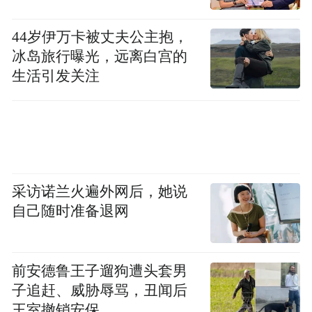
而演员、明星这个职业本该是最市场化的，
但如果他们也都纷纷考编，那说明什么？这
44岁伊万卡被丈夫公主抱，
或许才是大家真正应该关心的问题。
冰岛旅行曝光，远离白宫的
生活引发关注
（作者系中国新闻周刊文化部主任）
作者：杨时旸
“特别声明：以上作品内容(包括在内的视频、图片或音
频)为凤凰网旗下自媒体平台“大风号”用户上传并发
采访诺兰火遍外网后，她说
布，本平台仅提供信息存储空间服务。
自己随时准备退网
Notice: The content above (including the videos,
pictures and audios if any) is uploaded and posted
by the user of Dafeng Hao, which is a social media
platform and merely provides information storage
前安德鲁王子遛狗遭头套男
space services.”
子追赶、威胁辱骂，丑闻后
王室撤销安保