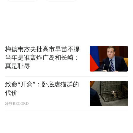
第二，对于他和他那几个同学的招录是否存
在徇私舞弊？如果有嫌疑和线索，当然应该
严查，这关乎所有考编者普遍的公平，而如
果前有公示张榜，后有明文宣告，程序无
疑，考试合理，这又有什么问题？演员岗位
梅德韦杰夫批高市早苗不提
难道不就是应该由艺委会之类的组织对应聘
当年是谁轰炸广岛和长崎：
者进行专业考核吗？难道要按照一些网友的
真是耻辱
意思，还要参照高考科目考“语数外”“史地
致命“开盒”：卧底虐猫群的
政”吗？
代价
第三，大家纷纷质疑一个顶流明星进入编制
冷杉RECORD
内院团，他能按时上班，服从管理吗？这是
院团和员工达成的管理模式问题，一个单位
对于员工的管理肯定有普遍的要求又有具体