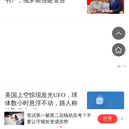
书》，俄罗斯强硬警告
美国上空惊现发光UFO，球
体数小时悬浮不动，路人称
比飞机大3倍
笔试第一被第二花钱劝弃考？不
教
打开
要让守规矩变成劣势
考