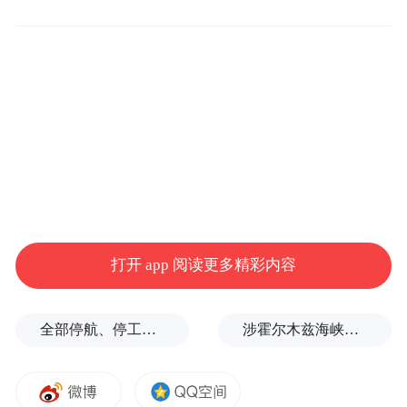
损，心理焦虑，一些网友极尽嘲讽谩骂，觉
得他们瘦死的骆驼终究比马大，凭什么要听
一头只是刚刚减减肥的骆驼叽叽歪歪？
易烊千玺考编应该分成几个层面去看，第
一，他所考的院团是否是自己专业内的院
团？他中戏毕业，报考国家话剧院，专业完
全对口，他不愿囿于影视作品，有舞台艺术
的抱负，进入专业话剧院团也是合理选项。
打开 app 阅读更多精彩内容
若他以一个表演专业毕业生的身份进了国足
担任主教练，大家嘲讽和批评，深挖黑幕，
全部停航、停工，浙江海事局启动沿海Ⅱ级防台应急响应
涉霍尔木兹海峡，伊朗与阿曼被曝达成临时协议框架
无可厚非，可现在这种毕业后的去向选择有
什么问题？