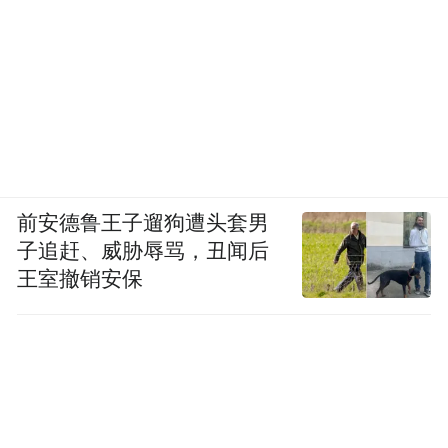
前安德鲁王子遛狗遭头套男
子追赶、威胁辱骂，丑闻后
王室撤销安保