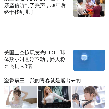
富？科学家凭什么赚得不如“戏子”？这没有
亲坚信听到了哭声，38年后
逻辑。在合理合法前提下，演技是值得尊敬
终于找到儿子
的生产力，颜值同样是稀缺资源，眼球经济
也是经济。科学家和演员是平等的，社会收
入分配自然有市场去调节，有法制去监督。
再往深处看，一些网友们抱怨明星考编还因
美国上空惊现发光UFO，球
为什么？或许源于一种被剥夺感。考编的普
体数小时悬浮不动，路人称
比飞机大3倍
通人大有人在，这些小镇做题家每天上培训
班，做真题卷，也仍然考不中那个能为他们
盗香窃玉：我的青春就是赌出来的
带来安全感的编制内职务。所以当看见能从
市场上赚大钱的明星，还要分走几个编制内
身份时，总觉得抢了自己的坑。但这是一种
幻觉，似乎认为自己的收入低，是因为明星