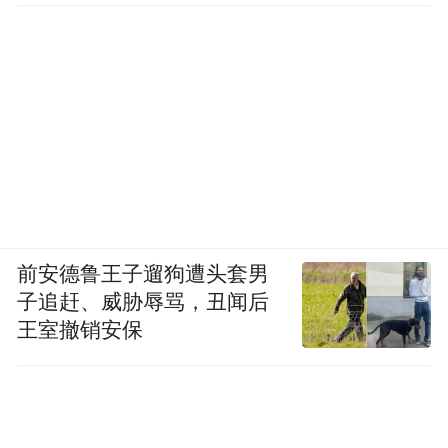
前安德鲁王子遛狗遭头套男
子追赶、威胁辱骂，丑闻后
王室撤销安保