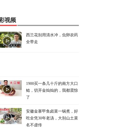
彩视频
西兰花别用清水冲，虫卵农药
全带走
1900买一条几十斤的南方大口
鲶，切开金灿灿的，我都震惊
了
安徽金寨甲鱼卤菜一锅煮，好
吃全凭30年老汤，大别山土菜
名不虚传