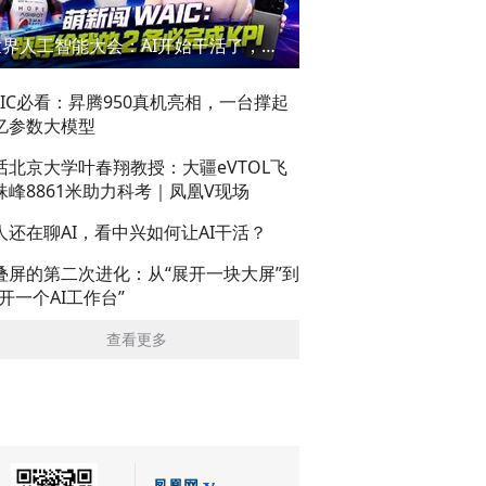
世界人工智能大会：AI开始干活了，但到底干的怎么样？萌新闯WAIC
AIC必看：昇腾950真机亮相，一台撑起
亿参数大模型
话北京大学叶春翔教授：大疆eVTOL飞
珠峰8861米助力科考｜凤凰V现场
人还在聊AI，看中兴如何让AI干活？
叠屏的第二次进化：从“展开一块大屏”到
展开一个AI工作台”
查看更多