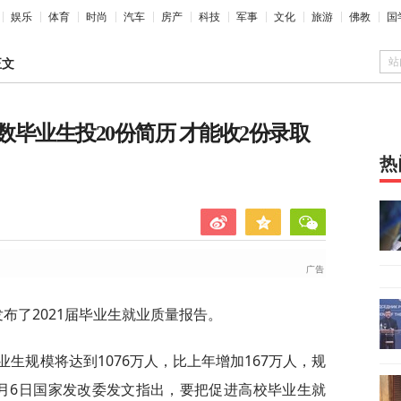
娱乐
体育
时尚
汽车
房产
科技
军事
文化
旅游
佛教
国
站
正文
毕业生投20份简历 才能收2份录取
热
布了2021届毕业生就业质量报告。
业生规模将达到1076万人，比上年增加167万人，规
月6日国家发改委发文指出，要把促进高校毕业生就