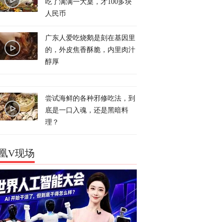
吃了满满一大桌，才100多块
人民币
广东人爱吃烧鹅是刻在基因里
的，外皮焦香酥脆，内里肉汁
醇厚
尝试海鲜的各种邪修吃法，到
底是一口入魂，还是黑暗料
理？
凰V现场