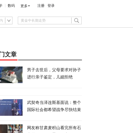
学
数码
注册
登录
更多
内
门文章
男子去世后，父母要求对孙子
进行亲子鉴定，儿媳拒绝
武契奇当泽连斯基面说：整个
国际社会都希望战争尽快结束
网友称甘肃麦积山看完所有石