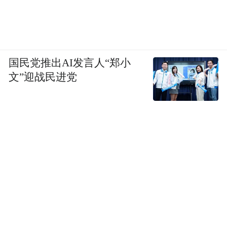
国民党推出AI发言人“郑小
会议还部署安排了集团2022年全面从严治党
文”迎战民进党
的重点任务。其中包括：
加强“关键少数”监督和年轻干部教育管理，
进一步强化对领导班子和“一把手”落实全面
从严治党责任、执行民主集中制、依法依规
履职用权等情况的监督。
加固中央八项规定堤坝和整治群众身边不正
之风，清除“企业特殊”“境外例外”等错误思
想。