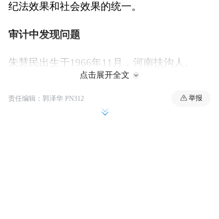
纪法效果和社会效果的统一。
审计中发现问题
朱慧民出生于1966年11月，河南扶沟人。
点击展开全文
2000年1月，朱慧民进入光大银行郑州分行工
举报
责任编辑：郭泽华 PN312
作，历任支行行长、分行党委委员、行长助
理、副行长。
2005年1月，39岁的朱慧民成为福州分行党委
书记、行长。2007年，他又调任深圳分行，
担任党委书记、行长。
2014年11月，朱慧民履新中国光大实业（集