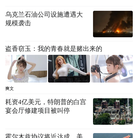
黑龙江省纪委监委联合办案。
乌克兰石油公司设施遭遇大
规模袭击
上述文章披露，审查调查工作历时5个月。
驻光大集团纪检监察组
用4张A3纸拼接绘制
盗香窃玉：我的青春就是赌出来的
了案件“脉络图”，全景式呈现朱慧民的人物
关系、工作履历、人脉情况，包括裙带系、
老乡系、老板系等。
爽文
黑龙江省纪委监委
选用具备金融领域办案经
耗资4亿美元，特朗普的白宫
验的审查调查室主任担任专案组组长，在中
宴会厅修建项目被叫停
央纪委国家监委第三监督检查室的统筹协调
下，相关地区和部门提供支持，在4省份同步
行动，2小时之内安全高效控制涉案人10名。
霍尔木兹协议将近达成，美