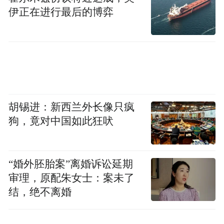
伊正在进行最后的博弈
专案组还从私募基金、自筹基金等专业术语
开始研究，学习信贷审批程序、基金的成
立、认缴份额、如何认定跟投等专业知识，
弄清楚朱慧民的职能职权，找准其中的权力
寻租点，并专门抽调12名金融审计人员，从
胡锡进：新西兰外长像只疯
公司账目、银行流水等切口入手，认真全面
狗，竟对中国如此狂吠
梳理其经济往来，判断其投资必要性、合法
性以及投资款性质等。
“婚外胚胎案”离婚诉讼延期
黑龙江省监委
此外，
在调查取证上多路出
审理，原配朱女士：案未了
击，先后赴12省24个城市开展工作，推进案
结，绝不离婚
件查办工作。