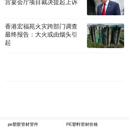
宫宴会厅项目裁决提起上诉
当时，驻光大集团纪检监察组聚焦金融风险
背后的违纪违法问题开展监督检查。
香港宏福苑火灾跨部门调查
经内部审计发现，朱慧民在光大银行深圳分
最终报告：大火或由烟头引
起
行担任党委书记、行长期间曾审批发放并形
成不良贷款业务，数额巨大。结合信访反映
的相关问题，纪检监察组认为这背后可能存
在腐败问题，可查性较强。
经初核发现，朱慧民在光大银行工作期间涉
嫌违法发放贷款，在光大银行和光大实业工
作期间通过亲属收受4家客户企业3000余万
元，还涉嫌收受价值4000余万元别墅，与企
业老板存在巨额经济往来。