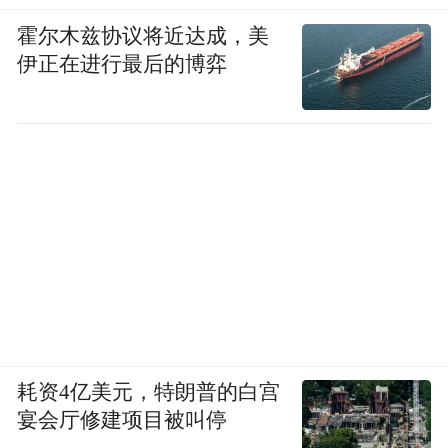
违反组织纪律，组织进行函询时不如实说明
霍尔木兹协议将近达成，美
伊正在进行最后的博弈
问题，隐瞒配偶子女移居国（境）外、住房
等情况；
违反廉洁纪律，违规经商办企业，利用职权
为亲属谋取利益；
违反工作纪律，不正确履行职责，违规审批
贷款、插手工程项目；
违反生活纪律，道德败坏，腐化堕落；
耗资4亿美元，特朗普的白宫
为他人谋利，收受他人巨额财物，涉嫌受贿
宴会厅修建项目被叫停
犯罪；