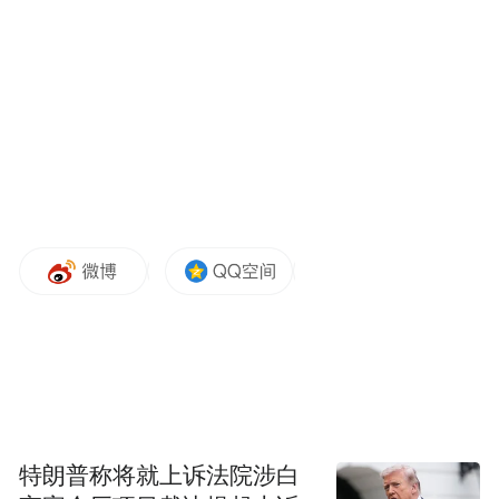
《中国纪检监察报》文章披露，朱慧民问题
的发现是在驻光大集团纪检监察组成立不久
之时。
政知道（微信ID：upolitics）注意到，2018年
11月2日，深化中央纪委国家监委派驻机构改
革动员部署会透露，将有序开展向中管金融
企业派驻纪检监察组的各项工作。此后，派
驻各中管金融企业的纪检监察组组长陆续公
布。
特朗普称将就上诉法院涉白