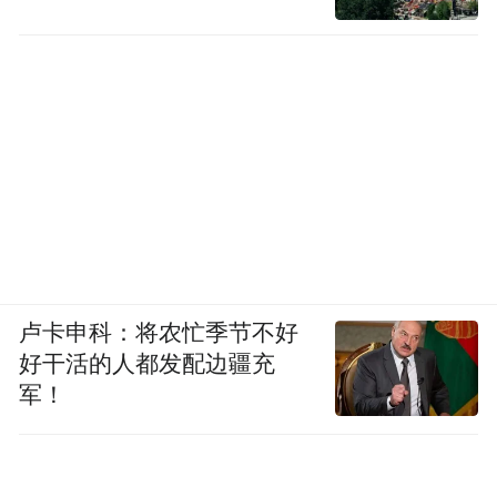
利用职务便利，非法占有公共财物，涉嫌贪
污犯罪；违反国家规定发放贷款，数额特别
巨大，造成特别重大损失，涉嫌违法发放贷
款犯罪；
婚姻关系存续期间长期与他人以夫妻名义共
同生活，涉嫌重婚犯罪。
坚决堵住信贷、投资、集采漏洞
卢卡申科：将农忙季节不好
好干活的人都发配边疆充
政知道（微信ID：upolitics）注意到，2月10
军！
日，中国光大集团召开了2022年全面从严治
党工作会议。