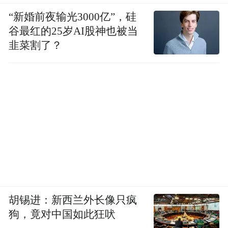
“新婚前夜输光3000亿”，硅
聚焦重点领域廉洁风险管控和一体推进“三
谷最红的25岁AI股神也被当
不”建设，坚决堵住信贷、投资、集采等领域
韭菜割了？
和环节的漏洞。
资料 ｜ 中央纪委国家监委网站等
“特别声明：以上作品内容(包括在内的视频、图片或音
频)为凤凰网旗下自媒体平台“大风号”用户上传并发
布，本平台仅提供信息存储空间服务。
Notice: The content above (including the videos,
pictures and audios if any) is uploaded and posted
by the user of Dafeng Hao, which is a social media
platform and merely provides information storage
胡锡进：新西兰外长像只疯
space services.”
狗，竟对中国如此狂吠