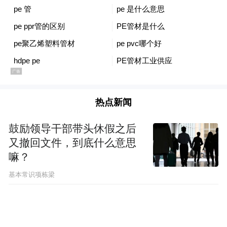
4省份同步行动 2小时控制10人
朱慧民在光大系统任职近20年，跨河南郑
州、福建福州、广东深圳、北京等多地，加
之其负责的授信贷款审批、投资融资等业务
热点新闻
关联企业动辄数百家，业务往来频繁，涉及
违法犯罪区域广、时间长、企业多，取证难
鼓励领导干部带头休假之后
又撤回文件，到底什么意思
度大。
嘛？
因当时成立不久的驻光大集团纪检监察组办
基本常识项栋梁
案力量有限，在中央纪委国家监委第三监督
检查室统筹指导下，将朱慧民案件指定黑龙
江省监委管辖，由驻光大集团纪检监察组与