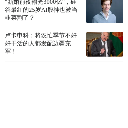
“新婚前夜输光3000亿”，硅
代持亲属数十人、隐匿资金账户近千个，资
谷最红的25岁AI股神也被当
金往来关系复杂。
韭菜割了？
2021年3月，朱慧民被“双开”，通报超过800
卢卡申科：将农忙季节不好
字，涉及多方面问题，包括：
好干活的人都发配边疆充
军！
违反政治纪律，拉帮结派、团团伙伙，搞两
面派、做两面人，向组织提供虚假情况，对
抗组织审查，不信马列信鬼神，搞迷信活
动；
违反中央八项规定精神，公车私用，违规出
入私人会所，违规使用公款购买消费茅台
酒；