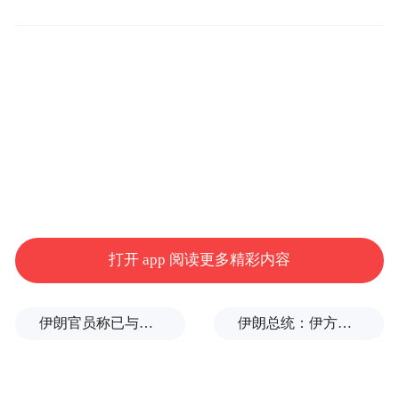
团）有限责任公司党委书记；2015年5月任总
经理，2018年6月任公司董事长、总经理兼中
国光大集团股份公司生态环保事业部总经
理。
2020年9月，中央纪委国家监委网站发布了朱
慧民接受纪律审查和监察调查的消息。
打开 app 阅读更多精彩内容
伊朗官员称已与阿曼就霍尔木兹海峡通行问题明确总体框架
伊朗总统：伊方未在涉谅解备忘录的谈判中作任何让步