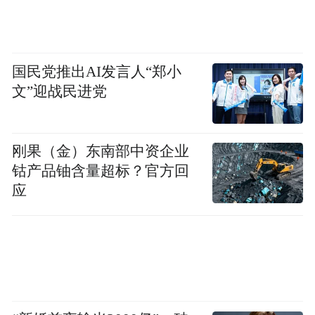
受贿手段隐蔽且狡猾
黑龙江省纪委监委朱慧民案专案组成员介
国民党推出AI发言人“郑小
职务犯罪行为与投资经营活动紧密交织
绍，
文”迎战民进党
是朱慧民案的一大特点。
朱慧民利用审批贷款、投资公司、提供融资
刚果（金）东南部中资企业
等权力，干预插手私营企业投资项目，惯于
钴产品铀含量超标？官方回
应
采取向涉案企业投资入股的合法外衣，以小
博大，从中牟取巨额利益，以投资为名行受
贿之实，受贿手段隐蔽且狡猾。
他在以权谋私时多通过专业操作将贷款、融
资、投资行为等披上合规合法“外衣”，涉及