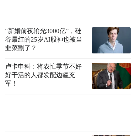
“新婚前夜输光3000亿”，硅
谷最红的25岁AI股神也被当
韭菜割了？
卢卡申科：将农忙季节不好
好干活的人都发配边疆充
军！