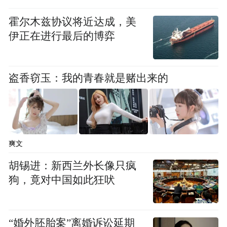
霍尔木兹协议将近达成，美
伊正在进行最后的博弈
盗香窃玉：我的青春就是赌出来的
爽文
胡锡进：新西兰外长像只疯
狗，竟对中国如此狂吠
“婚外胚胎案”离婚诉讼延期