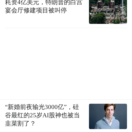
耗资4亿美元，特朗普的白宫
宴会厅修建项目被叫停
“新婚前夜输光3000亿”，硅
谷最红的25岁AI股神也被当
韭菜割了？