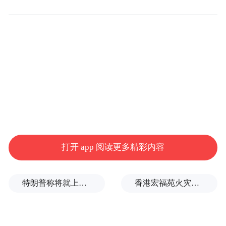
发达的当下，对社会治理能力现代化提出的
新要求。
此外，“信息疫情”一旦出现，必须迅速出
击，有力打击。打击“信息疫情”也是疫情防
控工作的重要部分。依法对造谣传谣等犯罪
行为严厉打击，才能给心存侥幸者敲响警
钟，对相关人员形成有力震慑，维护常态化
疫情防控下经济社会秩序。
打开 app 阅读更多精彩内容
在抗击新冠肺炎疫情的斗争中，每个人都要
特朗普称将就上诉法院涉白宫宴会厅项目裁决提起上诉
香港宏福苑火灾跨部门调查最终报告：大火或由烟头引起
自觉树立法治意识，增强辨别能力，不信
谣、不传谣，共同维护健康有序的网络环境