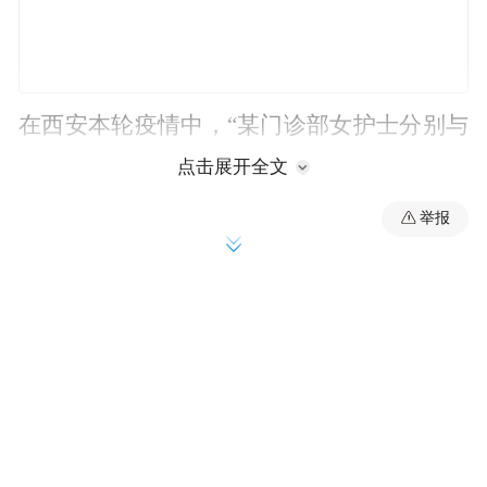
在西安本轮疫情中，“某门诊部女护士分别与
某隔离酒店员工、某大学老师存在亲密关
点击展开全文
系，导致新冠疫情扩散”的谣言，正是利用了
举报
三条传播链如何产生交叉的信息真空炮制出
来的。
及时全面的权威信息发布是应对“信息疫情”
最好的“疫苗”。让真相跑赢谣言，及时回应
公众疑问与关切，群众能够得到有效权威的
信息，自然会大大减少受“信息疫情”感染的
风险，阻断谣言生存空间。这是互联网日益