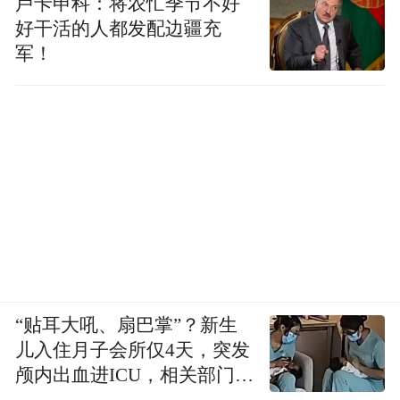
卢卡申科：将农忙季节不好
好干活的人都发配边疆充
军！
“贴耳大吼、扇巴掌”？新生
儿入住月子会所仅4天，突发
颅内出血进ICU，相关部门已