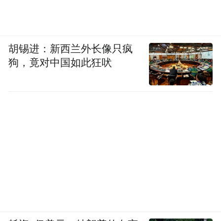
胡锡进：新西兰外长像只疯
狗，竟对中国如此狂吠