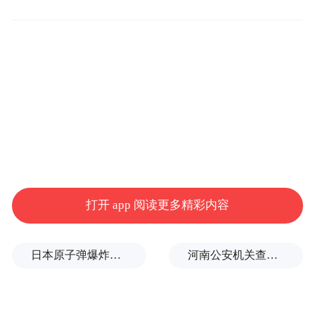
导措施的推动下，各乡镇（街道、开发
区）、村街以安全生产执法检查等多种名
义，对中小微企业和个体工商户进行集中罚
款、摊派、收费。据不完全统计，10月1日—
12月6日，霸州市15个乡镇（街道、开发区）
入库和未入库罚没收入6718.37万元，是1—9
月罚没收入（596.59万元）的11倍，涉及企
业和个体工商户2547家，平均每家罚款、收
打开 app 阅读更多精彩内容
费2.64万元。11月份，13个乡镇（街道、开
发区）出现明显的运动式执法，当月入库罚
日本原子弹爆炸亲历者反对高市修改无核三原则，“她应该下台”
河南公安机关查实：“三支一扶”笔试存在规模性组织作弊犯罪
没收入4729.57万元，是1—9月月均罚没收入
的80倍。从督查情况看，霸州市此次出现的
乱收费、乱罚款、乱摊派手法五花八门，逐