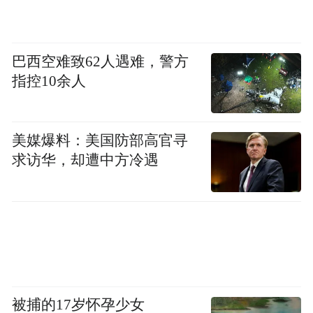
乱收费、乱罚款、乱摊派，违反了《中华人
民共和国预算法》、《中华人民共和国行政
巴西空难致62人遇难，警方
处罚法》、《禁止向企业摊派暂行条例》等
指控10余人
法律法规以及党中央、国务院关于治理乱收
费的有关规定，严重侵害了广大中小微企业
的切身利益，严重破坏了当地营商环境，直
美媒爆料：美国防部高官寻
接抵消了助企纾困、减税降费政策红利，严
求访华，却遭中方冷遇
重损害了党和政府的公信力，严重影响了党
和政府的形象，性质十分恶劣，教训十分深
刻。这些问题的发生，暴露出有些地方对贯
彻落实党中央、国务院决策部署认识不到
位、态度不坚决，没有完整、准确、全面贯
彻新发展理念，政绩观出现严重偏差，面对
被捕的17岁怀孕少女