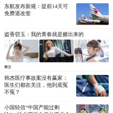
义集中实施高额处罚，罚款金额合计386万
东航发布新规：提前14天可
元，其中罚款10万—24万元的企业4家，罚款
免费退改签
25万—60万元的企业5家，相关处罚手续均不
完整。7家接受高额处罚的企业因不愿留下行
盗香窃玉：我的青春就是赌出来的
政处罚记录，该乡综合执法队违规将其处罚
事项和处罚金额拆分到未实施执法检查的其
他企业。
爽文
三、盲目提出超高任务向村街企业乱摊派。
韩杰医疗事故案没有赢家：
如，根据霸州市的部署和要求，东杨庄乡在1
医生们都在关注，他到底冤
—9月罚没收入4.09万元的情况下，重新核定
不冤？
提出了10—12月收缴1395.91万元的目标任
务，并将其摊派到全乡20个村街，由村街干
小国轻信“中国产能过剩