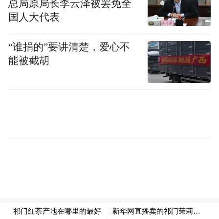
总局原局长李云泽被罢免全
票。11月10日—12月6日，辛章办公区共有
国人大代表
309家企业向霸州市财政局非税收入专户转款
688.14万元，缴费金额4000元—50万元不
“谁捐的”要讲清楚，爱心不
等。
能被截胡
二、对企业集中开展逐利式乱检查乱罚款。
如，根据霸州市的部署和要求，东段乡在1—