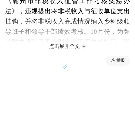
《霸州市非税收入征管工作考核奖惩办
法》，违规提出将非税收入与征收单位支出
挂钩，并将非税收入完成情况纳入乡科级领
导班子和领导干部绩效考核。10月份，为弥
补财力紧张及不合理支出等产生的缺口，霸
点击展开全文
州市在6月份已经完成非税收入预算7亿元的
举报
情况下，向下辖15个乡镇（街道、开发区）
分解下达了3.04亿元的非税收入任务。11月
份，为进一步促进乡镇（街道、开发区）加
大非税收入征收力度，霸州市委办公室、市
政府办公室印发《全市经济运行工作考核细
则》，违规设立一般公共预算收入完成情况
考核，明确税收收入得分权重为20%，非税
收入得分权重为80%。在霸州市采取多种督