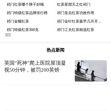
9月非税收入41.5万元的情况下，重新核定提
出了10—12月非税收入2166.5万元的目标任
务，派出所有包村干部、执法人员、村干部
等对全乡企业开展地毯式检查并罚款。10月
30日—12月8日，该乡以“未对安全设备进行
经常性维护、保养和定期检测”“未组织制定
热点新闻
并实施本单位安全生产教育和培训计划”等为
英国“死神”爬上医院屋顶凝
由，对638家企业进行了处罚，合计罚款金额
视50分钟，被罚200英镑
达1424.5万元，平均每天处罚16家企业，平
均每个企业罚款2.23万元。638个处罚案例均
缺少必要的法律文书。再如，11月1日—12月
6日，岔河集乡重点选择辖区内规模较大、效
益较好的38家企业，以安全生产执法检查名