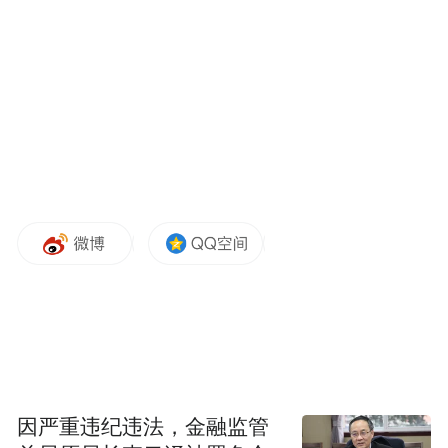
利特征明显。
一、没有任何理由和手续就伸手向企业收
费。
如，霸州经济开发区辛章办公区通知各
村街书记（主任）领取《霸州市工业企业普
查信息情况表》和霸州市财政局非税收入专
户账号，要求村街书记（主任）组织辖区内
所有工业企业按照企业占地面积，以1万元/
亩的标准，向霸州市财政局非税收入专户账
号转款。随后，各街村书记（主任）采取现
场告知、电话通知或由房东转告等方式，以
上面有要求等说法，直接让企业转账交钱，
并将企业转账记录等报送辛章办公区登记开
因严重违纪违法，金融监管