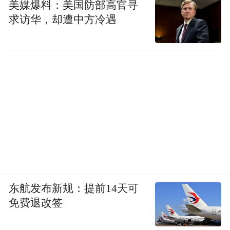
美媒爆料：美国防部高官寻
转，帮助市场主体减负纾困、恢复发展。要
求访华，却遭中方冷遇
严格规范执法行为，杜绝任性执法、逐利执
法，坚决避免运动式执法乱象，持续整治乱
收费、乱罚款、乱摊派，不得与民争利、扰
民渔利，侵害企业合法权益。对有令不行、
有禁不止，搞上有政策、下有对策的，发现
一起，查处一起，绝不姑息。
经督促，河北省、廊坊市、霸州市对督查发
现的问题高度重视，正在积极组织整改。截
至12月16日15时，霸州市已经向2200家企业
东航发布新规：提前14天可
和个体工商户退款5472.82万元。国办督查室
免费退改签
将持续跟踪督办，确保问题彻底整改到位。