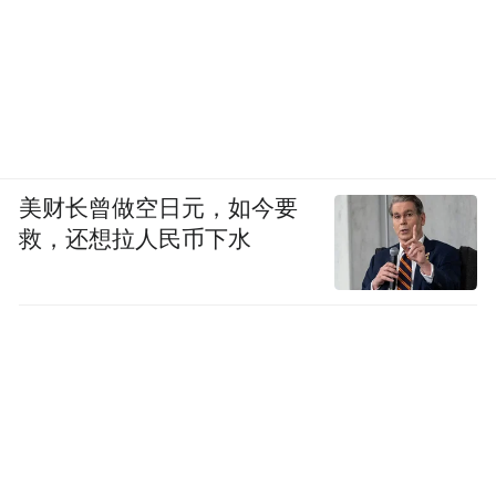
够健全、监督缺位，外部监督乏力，问题不
易察觉，导致腐败问题丛生。”北京科技大学
廉政研究中心主任宋伟分析。
此外，在一些地方和单位，上级主管部门对
基层单位的日常指导检查不到位，部分基层
美财长曾做空日元，如今要
救，还想拉人民币下水
单位党风廉政教育活动不能常态化开展，导
致基层粮库党员干部纪法意识、规矩意识淡
薄。
围绕责任、腐败、作风问题，紧盯粮食收
购、储存、销售等重点环节，强化监督检
查，压实主体责任