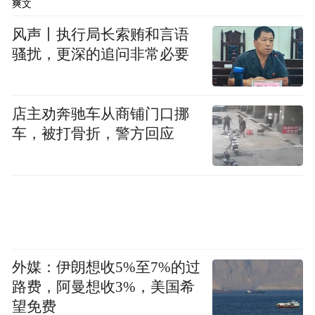
爽文
经理李兰侠在贵州省省级储备临储粮采购
风声丨执行局长索贿和言语
中，未经集体研究，违规决策省级储备临储
骚扰，更深的追问非常必要
粮的采购方式，以贵州省储备粮管理总公司
名义向管理和服务对象借款220万元，并通过
店主劝奔驰车从商铺门口挪
提前借支省级储备粮轮换资金方式偿还前述
车，被打骨折，警方回应
借款。
此外，在监督管理过程中走马观花、弄虚作
假、官僚主义的作风问题也时有发生。
如黑龙江省宁安市财政局原党组成员刘国忠
外媒：伊朗想收5%至7%的过
伙同他人，在核查某民营企业申报粮食补贴
路费，阿曼想收3%，美国希
工作中，对发现的自购玉米没有农产品专用
望免费