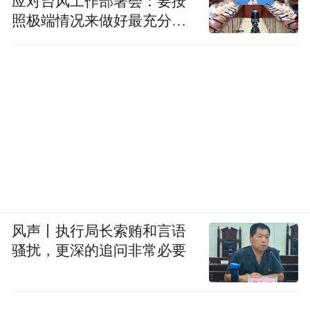
应对台风工作部署会：要按
人员，严肃查处虚报数量、以陈顶新、空进
照极端情况来做好最充分的
空出等“靠粮吃粮”问题，以及监督管理走马
准备
观花，搞形式主义官僚主义等问题，持续推
进粮食购销领域腐败问题专项整治。
为切实保障粮食安全，各地纪检监察机关深
入开展粮食购销领域腐败问题专项整治，并
与正在开展的涉粮问题专项巡视巡察互相配
合，精准发现问题，形成有力震慑。
广西壮族自治区纪委监委针对粮食系统单位
风声丨执行局长索贿和言语
企业点多线长面广、少数“一把手”任性用权
骚扰，更深的追问非常必要
的问题，紧盯权力运行各个环节，采取“嵌
入”“驻点”“下沉”等方式加强监督检查，进一