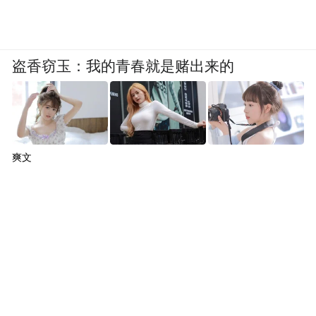
粮食购销领域腐败问题专项整治工作开展以
来，各级纪检监察机关紧紧围绕责任、腐
败、作风问题加强督促检查，采取有效措
盗香窃玉：我的青春就是赌出来的
施，从严从快查办重大典型案件特别是基层
粮食企业“靠粮吃粮”案件，持续形成高压态
势。
爽文
中国储备粮管理集团有限公司辽宁分公司党
委常委、副总经理孙立国涉嫌严重违纪违
法，正在接受审查调查；原长春粮食(集团)有
限公司党委书记、董事长岳颖茂涉嫌粮食购
销领域严重违纪违法，目前正接受审查调
查……近段时间，纪检监察机关陆续公布了