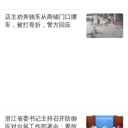
针对粮食购销领域违纪违法问题频发现状，
店主劝奔驰车从商铺门口挪
宋伟建议：“必须在粮食的采购、储存、销售
车，被打骨折，警方回应
以及粮库工程建设等环节，建立完备的监督
制约机制。”
从查办案件入手，深入剖析、查找根源，加
强粮食系统警示教育，通报曝光典型案例，
下发纪检监察建议，推动主管监管部门、粮
食购销企业完善制度、堵塞漏洞、深化改
革……各级纪检监察机关坚持一体推进不敢
腐、不能腐、不想腐，推动解决粮食购销领
域系统性腐败问题，取得持久性成效。
浙江省委书记主持召开防御
应对台风工作部署会：要按
以违纪违法案例为切入口，黑龙江省纪委监