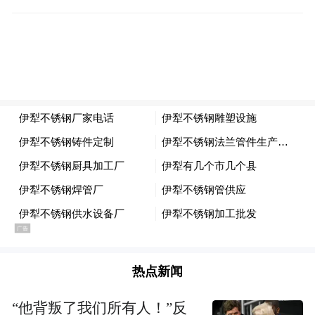
如湖北省粮食局原党组成员、副局长费仁平
在负责湖北省粮食局粮库监测建设项目招标
工作期间，通过为叶某某公司量身设置招标
条件、修改评分标准、要求评委降低其他公
司评分等方式，为其中标提供帮助，并将亲
友介绍给叶某某合作经营或进行投资。
把目光转向自己的“责任粮”，一些党员干部
通过虚假报销、虚假协议、截留收入等方式
贪污公款。
如云南省粮食产业集团有限公司原党委书
热点新闻
记、董事长李海平利用职务便利，伙同他人
以签订虚假动态储备粮采购协议、截留轮换
“他背叛了我们所有人！”反