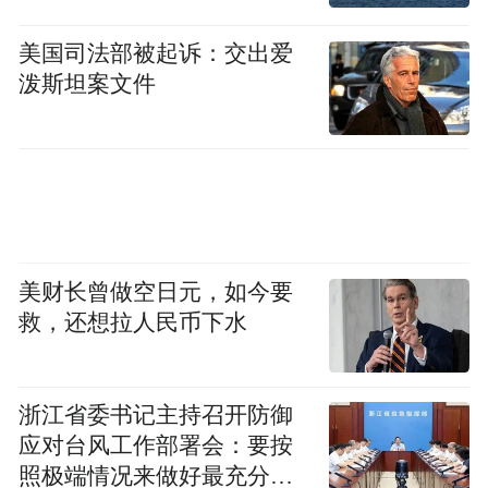
发票等问题，故意隐瞒，致使申报企业非法
获取国家粮食补贴款136万元，造成国家经济
美国司法部被起诉：交出爱
损失。
泼斯坦案文件
作案手段隐蔽是该类案件的又一特点。一些
党员领导干部通过多报虚报购粮款、虚假签
订合同、以次充好等方式“暗箱操作”，把国
家粮仓变成个人的钱仓和私仓。
美财长曾做空日元，如今要
“‘暗箱操作’存在于收购、储存、销售、招投
救，还想拉人民币下水
标等各个环节，与粮食购销领域的垄断性特
点有关。”北京大学廉政建设研究中心副主任
浙江省委书记主持召开防御
庄德水认为，粮食购销部门对粮食的定价采
应对台风工作部署会：要按
购、销售的方式具有垄断性，而粮食领域的
照极端情况来做好最充分的