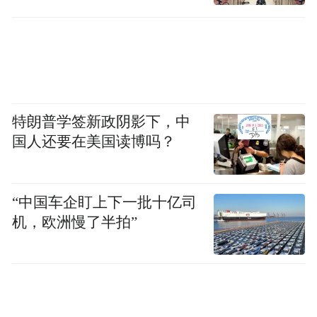
监督和管理缺少社会公众监督，让“暗箱操
准备
作”成为可能。
“一把手”搞“一言堂”，监管缺位、监督缺
失，导致涉粮违纪违法问题多发
特朗普学签新政阴影下，中
粮食购销领域违纪违法问题涉及粮食收购、
国人还要在美国读博吗？
储存、销售等多个环节，与之有关的单位或
企业，看似是没有什么权力的边缘单位，但
“中国车企盯上下一批十亿司
却管理着成千上万吨粮食的储备轮换，一旦
机，欧洲慢了半拍”
发生“靠粮吃粮”问题，将会严重破坏粮食系
统政治生态、损害人民群众切身利益、危害
国家粮食安全。