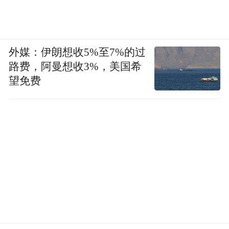
不正当利益。
利用手中权力权钱交易贪污腐败、利用虚报
外媒：伊朗想收5%至7%的过
购粮款、财务造假、截留收入等方式挪用公
路费，阿曼想收3%，美国希
款……一些粮仓“硕鼠”的贪腐手段并不高
望免费
明，为何却能屡屡得手？
理想信念缺失是涉粮违纪违法问题发生的根
本原因。庄德水分析，一些党员领导干部特
别是“一把手”，作为粮仓“看门人”，没有履
行好自己的职责，“更重要的是没有从国家粮
食安全、政治安全的高度来看待粮食购销问
题，反而把自己的私欲凌驾于国家安全之
上。”