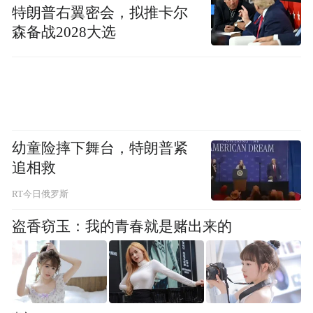
粮销售收入等方式，贪污公款1555万余元。
特朗普右翼密会，拟推卡尔
森备战2028大选
面对经手的大量售粮款，一些党员干部动起
了“歪心思”，把公款当私款，目无法纪，公
然挪用。
如山西省大同市地方储备粮管理中心原主任
幼童险摔下舞台，特朗普紧
杨斌指使下属和多名粮食经纪人，将销售粮
追相救
款436万余元存入其个人银行账户，用于购买
RT今日俄罗斯
股票、个人消费。
盗香窃玉：我的青春就是赌出来的
擅权妄为、履职不公、执法不严的责任问题
在涉粮腐败问题中也易发多发。
如贵州省储备粮管理总公司原党委书记、总