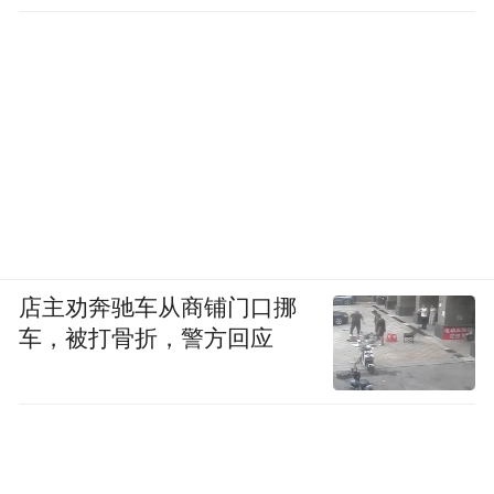
“以前王银峰常常通过党委会、董事会把个人
想法变成集体决议，这暴露出集团班子成员
内部制约、集体决策制度形同虚设。”重庆粮
食集团纪委书记马平川说。
粮食购销领域腐败问题频发，与一些地方和
单位监管缺位、内部监督缺失不无关系。如
在杨斌的案发单位大同市地方储备粮管理中
店主劝奔驰车从商铺门口挪
心，案发之前，单位管理混乱，财务出纳员
车，被打骨折，警方回应
一手拿底票，一手拿公章，仓储保管员长期
不记粮食每年的出入库账等等。
“由于粮食购销领域的垄断性特点，社会监督
往往不能参与，再加上内部监督制约机制不