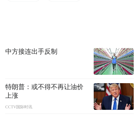
如中国储备粮管理集团有限公司购销计划部
原部长董春平利用担任中储粮黑龙江分公司
副总经理、中储粮成都分公司总经理、中储
粮集团公司购销计划部部长等职务便利，在
收储库点审批、粮食运输等方面，为他人谋
中方接连出手反制
取利益，收受贿赂503万余元。利用职权或职
务影响，帮助其亲属控制的企业参与中储粮
集团公司政策性粮食收储，相关企业获取保
管补贴。
特朗普：或不得不再让油价
上涨
少数党员干部虽不直接收受贿赂，但却通过
CCTV国际时讯
介绍或者安排亲友进入相关企业的方式，间
接设租寻租。