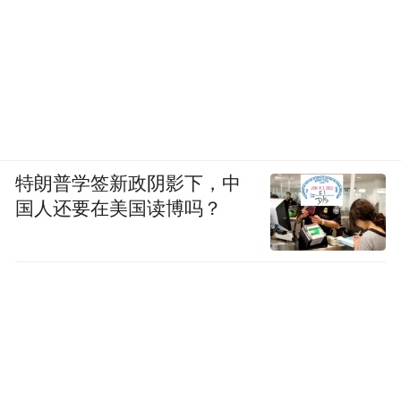
巡视办有关负责人介绍。
深入解决粮食购销领域长期存在的问题，还
要在体制机制上引入现代管理方式与监督模
式。“比如，运用大数据等现代化科技手段，
实时跟踪粮食购销情况，采集粮食购销信
息，进行实时分析研判，提高风险预警和防
特朗普学签新政阴影下，中
国人还要在美国读博吗？
控能力。”庄德水建议。
仓廪实，天下安。各级纪检监察机关要提高
政治站位、增强政治自觉，充分认识粮食购
销领域腐败问题的严重危害性，有力有序深
入推进粮食购销领域腐败问题专项整治工
作，坚决遏制腐败和不正之风蔓延势头，守