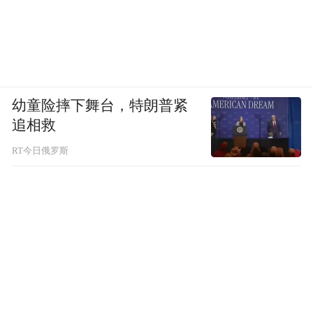
压紧压实监管职责，重庆市纪委监委针对王
银峰案件暴露出的国企“一把手”权力过大、
党委履行主体责任不够到位等问题，指导市
幼童险摔下舞台，特朗普紧
国资委、重庆粮食集团、原为粮食集团下属
追相救
企业的市储备粮公司等单位聚焦“一把手”这
RT今日俄罗斯
个重点，开展“以案四改”，推动防范和化解
国企领域腐败风险。对于存在的问题，几家
单位对照“以案四改”问题清单、责任清单、
任务清单，明确时限、挂单销号。
坚持“三不”一体推进，推动建章立制补齐短
板，实现粮食购销领域常治长效