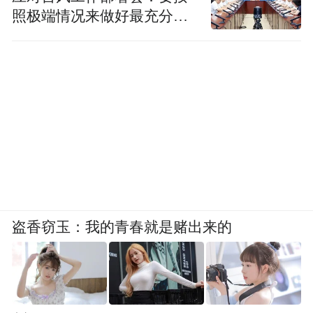
照极端情况来做好最充分的
委对党的十八大以来全省粮食系统823个违纪
准备
违法案件进行梳理，针对套取补贴贷款、挪
用购粮款、违规经营决策等方面典型案例分
析发案规律，查找深层原因，提出治理对
策。
在深化对王银峰违规选人用人问题的整改过
程中，重庆市储备粮公司党委发现该下属企
业存在未经集体决策、违规招录干部子女的
盗香窃玉：我的青春就是赌出来的
问题。经过研究，市储备粮公司党委对该下
属企业班子集体约谈，依据有关规定解除新
招录人员劳动合同。