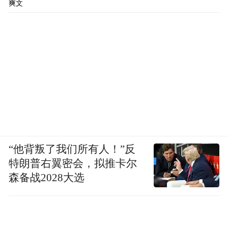
围绕制度短板和监管漏洞，陕西省各级纪检
爽文
监察机关督导各级各相关部门突出重点工作
查摆问题，建立问题台账清单，推动高质量
整改到位。截至目前，全省各级粮食部门自
查自纠发现问题497个，整改完成251个。
此外，各地在开展的涉粮问题专项巡视巡察
中，充分发挥巡视巡察标本兼治的战略作
用，把推动完善粮食安全的体制机制作为重
“他背叛了我们所有人！”反
点工作之一，推动根治粮食购销系统腐败。
特朗普右翼密会，拟推卡尔
森备战2028大选
“比如，针对某地粮食腐败窝案，向所在市委
发出专函，督促其加强案件剖析，积极探索
粮食领域治理体系现代化新路径。”江苏省委