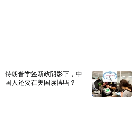
步压缩权力行使的任性空间。截至目前，已
在自治区粮食和物资储备局党委、各内设处
室和基层粮库、直属企事业单位设立廉政风
险防控监督员，对粮食收购、储存、销售等
关键环节开展监督。
推动在自查自纠中落实责任，黑龙江省纪委
监委明确细化任务清单条目，将自查自纠任
特朗普学签新政阴影下，中
国人还要在美国读博吗？
务分解细化为13个方面、33项具体要求，明
确各方职责任务、自查自纠重点和标准要
求，确保责任落实落地。截至目前，全省自
查自纠发现涉粮问题1731个，其中违纪违法
问题线索184条，纪检监察机关已对涉及的20
人立案审查调查。