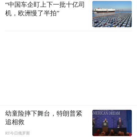
“中国车企盯上下一批十亿司
机，欧洲慢了半拍”
正如重庆粮食集团有限责任公司原党委书
记、董事长王银峰在忏悔书中所言：“我不讲
政治，大局意识不强，认为粮食集团就那么
点工程，与其它大集团、大单位相比，根本
不算事”“到粮食集团开始，以为到企业了，
对自己要求松了，处理问题、对外合作，私
心屡屡作怪”。
梳理发现，粮食购销领域的“一把手”或主要
管理者大多在粮食系统深耕多年，对整个系
幼童险摔下舞台，特朗普紧
统的业务都很熟悉，且“一把手”自主权较
追相救
大，家长制、“一言堂”作风严重。
RT今日俄罗斯