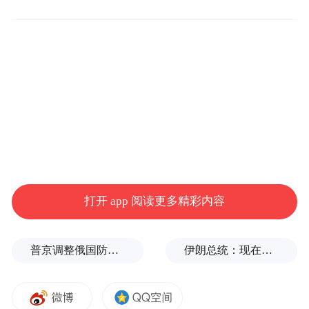
租、贪污受贿、挪用公款、滥用职权，严重
危害国家粮食安全
此次通报的这些案件，充分暴露出粮食购销
领域责任、腐败、作风问题突出，甚至在一
些地方滋生蔓延、久治不绝，形成系统性、
领域性顽症。梳理案例发现，这类问题多发
生在“一把手”和主要管理者身上，且从上到
下都有可能利用手中权力“雁过拔毛”。
打开 app 阅读更多精彩内容
一些党员领导干部本应做好国家粮仓的“看门
人”，却利用职务便利大搞权钱交易，甚至内
普京调整俄国防部高层人事布局，重用实战将领削弱“办公室将军”
伊朗总统：现在与最高领袖的联系非常困难
外勾结“靠粮吃粮”。