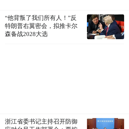
多起粮食购销领域严重违纪违法案件消息，
释放全面从严、一查到底的强烈信号。
“他背叛了我们所有人！”反
特朗普右翼密会，拟推卡尔
各级纪检监察机关强化监督检查，推动地方
森备战2028大选
党委和政府落实粮食购销主体责任，督促相
关职能部门认真履行监管责任，对失职失责
问题“零容忍”，发现一起查处一起，切实改
变监管缺失缺位的状况。
“从查处案件看，粮食购销领域腐败问题绝大
多数集中在县、乡两级粮食部门和基层粮
库。”陕西省纪委监委有关负责人介绍，全省
各级纪检监察机关紧盯粮食收购、储存、销
浙江省委书记主持召开防御
售等重点环节，紧盯重点单位、岗位、重点