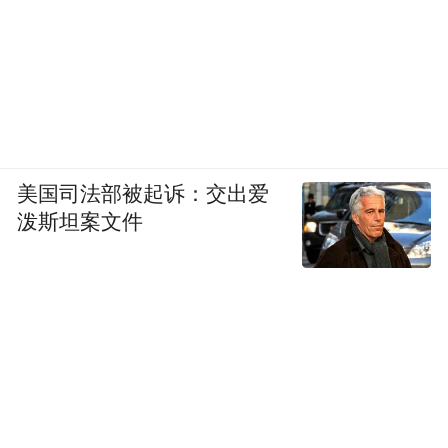
李海平贪污公款1555万余元、杨斌贪污公款
338万余元，陕西省粮食局原党组书记、局长
吴新成利用担任陕西省发展和改革委员会副
主任、陕西省粮食局局长等职务便利，在储
粮指标分配、工程承揽、企业经营等方面，
为他人谋取利益，收受贿赂5945万余元……
美国司法部被起诉：交出爱
泼斯坦案文件
通报的案例显示，粮食购销领域违纪违法问
题往往涉及的资金量大，巨大的利益诱惑之
下，一些粮食购销领域的党员领导干部以身
试法，通过合同造假、财务造假、截留粮款
等方式监守自盗，或在粮库项目建设承揽、
指标分配、企业经营等方面，利用手中职权
为他人提供帮助，进而进行权钱交易，谋取